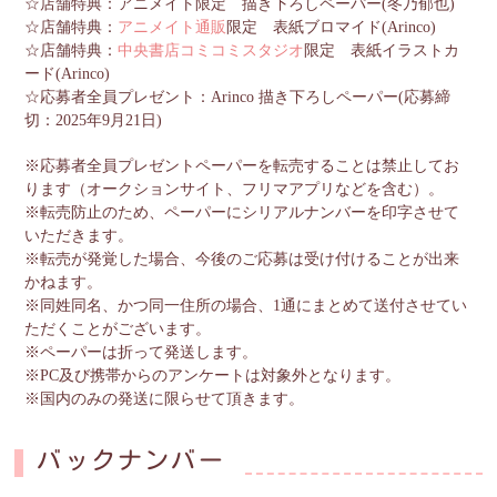
☆店舗特典：アニメイト限定 描き下ろしペーパー(冬乃郁也)
☆店舗特典：
アニメイト通販
限定 表紙ブロマイド(Arinco)
☆店舗特典：
中央書店コミコミスタジオ
限定 表紙イラストカ
ード(Arinco)
☆応募者全員プレゼント：Arinco 描き下ろしペーパー(応募締
切：2025年9月21日)
※応募者全員プレゼントペーパーを転売することは禁止してお
ります（オークションサイト、フリマアプリなどを含む）。
※転売防止のため、ペーパーにシリアルナンバーを印字させて
いただきます。
※転売が発覚した場合、今後のご応募は受け付けることが出来
かねます。
※同姓同名、かつ同一住所の場合、1通にまとめて送付させてい
ただくことがございます。
※ペーパーは折って発送します。
※PC及び携帯からのアンケートは対象外となります。
※国内のみの発送に限らせて頂きます。
バックナンバー