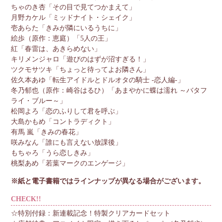
ちゃのき杏「その目で見てつかまえて」
月野カケル「ミッドナイト・シェイク」
壱あらた「きみが隣にいるうちに」
絵歩（原作：恵庭）「5人の王」
紅「春雷は、あきらめない」
キリメンジャロ「遊びのはずが沼すぎる！」
ツクモサツキ「ちょっと待ってよお隣さん」
佐久本あゆ「転生アイドルとドルオタの騎士 ‐恋人編‐」
冬乃郁也（原作：崎谷はるひ）「あまやかに蝶は濡れ ～バタフ
ライ・ブルー～」
松岡よろ「恋のふりして君を呼ぶ」
大島かもめ「コントラディクト」
有馬 嵐「きみの春花」
咲みなん「誰にも言えない放課後」
もちゃろ「うら恋しきみ」
桃梨あめ「若葉マークのエンゲージ」
※紙と電子書籍ではラインナップが異なる場合がございます。
CHECK!!
☆特別付録：新連載記念！特製クリアカードセット