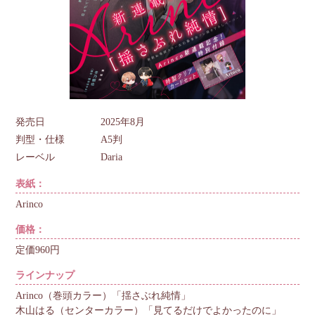
発売日
2025年8月
判型・仕様
A5判
レーベル
Daria
表紙：
Arinco
価格：
定価960円
ラインナップ
Arinco（巻頭カラー）「揺さぶれ純情」
木山はる（センターカラー）「見てるだけでよかったのに」