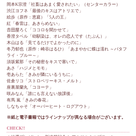
岡本K宗澄「社畜はあまく愛されたい」（センターカラー）
渋江ヨフネ「最後のキスはアトリエで」
絵歩（原作：恵庭）「5人の王」
紅「春雷は、あきらめない」
𠮷田屋ろく「ココロを聞かせて」
香澄タベル「幼馴染は、オレの恋人です（たぶん）」
木山はる「見てるだけでよかったのに」
冬乃郁也（原作：崎谷はるひ）「あまやかに蝶は濡れ ～バタフ
ライ・ブルー～」
須坂紫那「その秘密をキスで塞いで」
あさ「ハジメとモモ」
壱あらた「きみが隣にいるうちに」
佐倉リコ「ストロベリーキス・メルト」
座裏屋蘭丸「コヨーテ」
咲みなん「誰にも言えない放課後」
有馬 嵐「きみの春花」
しなちゃそ「オーバーヒート・ログアウト」
※紙と電子書籍ではラインナップが異なる場合がございます。
CHECK!!