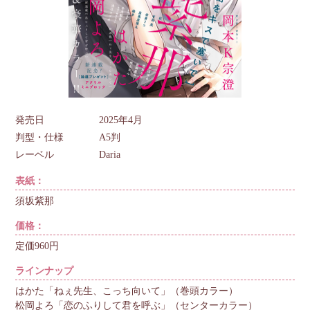
発売日
2025年4月
判型・仕様
A5判
レーベル
Daria
表紙：
須坂紫那
価格：
定価960円
ラインナップ
はかた「ねぇ先生、こっち向いて」（巻頭カラー）
松岡よろ「恋のふりして君を呼ぶ」（センターカラー）