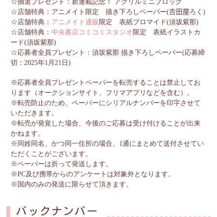
☆抽選プレゼント：新連載記念！ アクリルミニブロック
☆店舗特典：アニメイト限定 描き下ろしペーパー(𠮷田屋ろく)
☆店舗特典：
アニメイト通販
限定 表紙ブロマイド(須坂紫那)
☆店舗特典：
中央書店コミコミスタジオ
限定 表紙イラストカ
ード(須坂紫那)
☆応募者全員プレゼント：須坂紫那 描き下ろしペーパー(応募締
切：2025年1月21日)
※応募者全員プレゼントペーパーを転売することは禁止してお
ります（オークションサイト、フリマアプリなどを含む）。
※転売防止のため、ペーパーにシリアルナンバーを印字させて
いただきます。
※転売が発覚した場合、今後のご応募は受け付けることが出来
かねます。
※同姓同名、かつ同一住所の場合、1通にまとめて送付させてい
ただくことがございます。
※ペーパーは折って発送します。
※PC及び携帯からのアンケートは対象外となります。
※国内のみの発送に限らせて頂きます。
バックナンバー