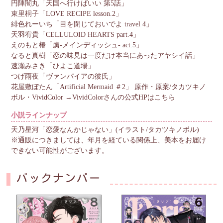
円陣闇丸「天国へ行けばいい 第5話」
東里桐子「LOVE RECIPE lesson.2」
緋色れーいち「目を閉じておいでよ travel 4」
天羽宥貴「CELLULOID HEARTS part.4」
えのもと椿「虜-メインディッシュ- act.5」
なると真樹「恋の味見は一度だけ本当にあったアヤシイ話」
速瀬みさき「ひよこ道場」
つげ雨夜「ヴァンパイアの彼氏」
花屋敷ぼたん「Artificial Mermaid ＃2」 原作・原案/タカツキノ
ボル・VividColor →VividColorさんの公式HPはこちら
小説ラインナップ
天乃星河「恋愛なんかじゃない」(イラスト/タカツキノボル)
※通販につきましては、年月を経ている関係上、美本をお届け
できない可能性がございます。
バックナンバー