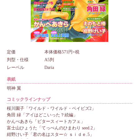
定価
本体価格571円+税
判型・仕様
A5判
レーベル
Daria
表紙
明神 翼
コミックラインナップ
桜川園子「ワイルド・ワイルド・ベイビズ2」
角田 緑「アイはどこいった？続編」
かんべあきら「ビタースィートカフェ」
富士山ひょうた「てっぺんのひまわり seed.2」
紺野けい子「君の名はスター☆ ｓｉｄｅ.5」