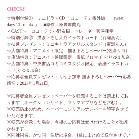
CHECK!!
☆特別付録①：ミニドラマCD 「コヨーテ」番外編 「sweet
days 13 -remix-」 ■原作：座裏屋蘭丸
＜CAST＞ コヨーテ：小野友樹、マレーネ：興津和幸
☆特別付録②：描き下ろし大判イラストカード（百瀬あん）
☆抽選プレゼント：ミニキャラアクリルスタンド（百瀬あん）
☆店舗特典：アニメイト限定 描き下ろしペーパー(佐倉リコ)
☆店舗特典：アニメイト通販限定 表紙ブロマイド(りゆま加奈)
☆店舗特典：中央書店コミコミスタジオ限定 表紙イラストカ
ード(りゆま加奈)
☆応募者全員プレゼント：りゆま加奈 描き下ろしペーパー(応募
締切：2023年1月21日)
※応募者全員プレゼントペーパーを転売することは禁止してお
ります（オークションサイト、フリマアプリなどを含む）。
※転売防止のため、ペーパーにシリアルナンバーを印字させて
いただきます。
※転売が発覚した場合、今後のご応募は受け付けることが出来
かねます。
※同姓同名、かつ同一住所の場合、1通にまとめて送付させてい