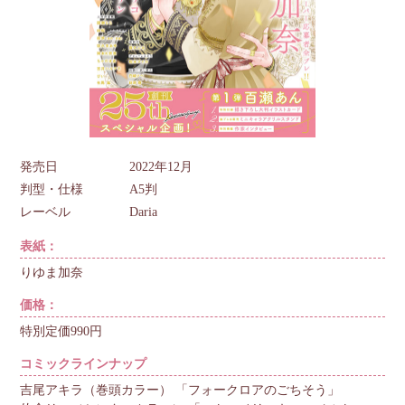
発売日
2022年12月
判型・仕様
A5判
レーベル
Daria
表紙：
りゆま加奈
価格：
特別定価990円
コミックラインナップ
吉尾アキラ（巻頭カラー） 「フォークロアのごちそう」