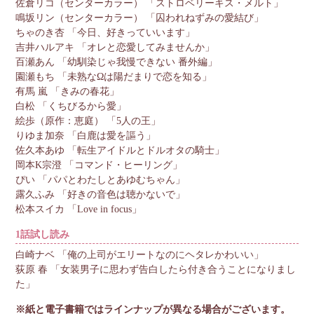
佐倉リコ（センターカラー） 「ストロベリーキス・メルト」
鳴坂リン（センターカラー） 「囚われねずみの愛結び」
ちゃのき杏 「今日、好きっていいます」
吉井ハルアキ 「オレと恋愛してみませんか」
百瀬あん 「幼馴染じゃ我慢できない 番外編」
園瀬もち 「未熟なΩは陽だまりで恋を知る」
有馬 嵐 「きみの春花」
白松 「くちびるから愛」
絵歩（原作：恵庭） 「5人の王」
りゆま加奈 「白鹿は愛を謳う」
佐久本あゆ 「転生アイドルとドルオタの騎士」
岡本K宗澄 「コマンド・ヒーリング」
ぴい 「パパとわたしとあゆむちゃん」
露久ふみ 「好きの音色は聴かないで」
松本スイカ 「Love in focus」
1話試し読み
白崎ナベ 「俺の上司がエリートなのにヘタレかわいい」
荻原 春 「女装男子に思わず告白したら付き合うことになりまし
た」
※紙と電子書籍ではラインナップが異なる場合がございます。