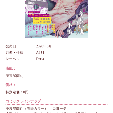
発売日
2020年6月
判型・仕様
A5判
レーベル
Daria
表紙：
座裏屋蘭丸
価格：
特別定価990円
コミックラインナップ
座裏屋蘭丸（巻頭カラー） 「コヨーテ」