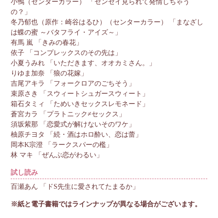
小鴨（センターカラー） 「センセイ見られて発情しちゃう
の？」
冬乃郁也（原作：崎谷はるひ）（センターカラー） 「まなざし
は蝶の蜜 ～バタフライ・アイズ～」
有馬 嵐 「きみの春花」
依子 「コンプレックスのその先は」
小夏うみれ 「いただきます、オオカミさん。」
りゆま加奈 「狼の花嫁」
吉尾アキラ 「フォークロアのごちそう」
束原さき 「スウィートシュガースウィート」
箱石タミィ 「ためいきセックスレモネード」
蒼宮カラ 「プラトニック≠セックス」
須坂紫那 「恋愛式が解けないそのワケ」
柚原チヨタ 「続・酒はホロ酔い、恋は蕾」
岡本K宗澄 「ラークスパーの檻」
林 マキ 「ぜんぶ恋がわるい」
試し読み
百瀬あん 「ドS先生に愛されてたまるか」
※紙と電子書籍ではラインナップが異なる場合がございます。