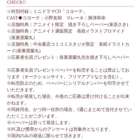
CHECK!!
☆特別付録：ミニドラマCD「コヨーテ」
CAST◆コヨーテ：小野友樹 マレーネ：興津和幸
☆店舗特典：アニメイト限定 描き下ろしペーパー(束原さき)
☆店舗特典：アニメイト通販限定 表紙イラストブロマイド
（座裏屋蘭丸）
☆店舗特典：中央書店コミコミスタジオ限定 表紙イラストカ
ード(座裏屋蘭丸)
☆応募者全員プレゼント：座裏屋蘭丸先生描き下ろしペーパー
※応募者全員プレゼントペーパーを転売することは禁止してお
ります（オークションサイト、フリマアプリなどを含む）。
※転売防止のため、ペーパーにシリアルナンバーを印字させて
いただきます。
※転売が発覚した場合、今後のご応募は受け付けることが出来
かねます。
※同姓同名、かつ同一住所の場合、1通にまとめて送付させてい
ただくことがございます。
※ペーパーは折って発送します。
※PC及び携帯からのアンケートは対象外となります。
※国内のみの発送に限らせて頂きます。