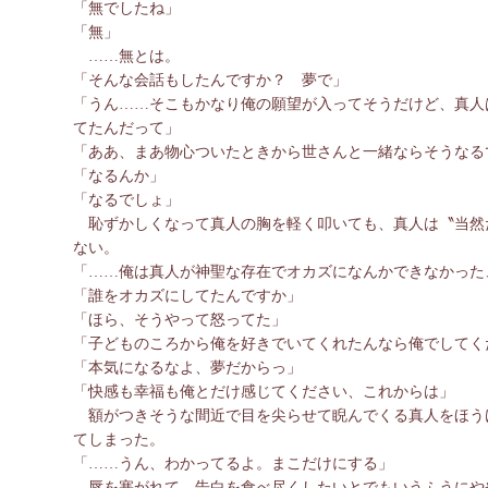
「無でしたね」
「無」
……無とは。
「そんな会話もしたんですか？ 夢で」
「うん……そこもかなり俺の願望が入ってそうだけど、真人
てたんだって」
「ああ、まあ物心ついたときから世さんと一緒ならそうなる
「なるんか」
「なるでしょ」
恥ずかしくなって真人の胸を軽く叩いても、真人は〝当然
ない。
「……俺は真人が神聖な存在でオカズになんかできなかった
「誰をオカズにしてたんですか」
「ほら、そうやって怒ってた」
「子どものころから俺を好きでいてくれたんなら俺でしてく
「本気になるなよ、夢だからっ」
「快感も幸福も俺とだけ感じてください、これからは」
額がつきそうな間近で目を尖らせて睨んでくる真人をほう
てしまった。
「……うん、わかってるよ。まこだけにする」
唇を塞がれて、告白を食べ尽くしたいとでもいうふうにや