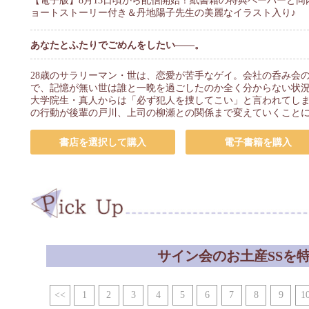
【電子版】8月13日頃から配信開始！紙書籍の特典ペーパーと同
ョートストーリー付き＆丹地陽子先生の美麗なイラスト入り♪
あなたとふたりでごめんをしたい――。
28歳のサラリーマン・世は、恋愛が苦手なゲイ。会社の呑み会
で、記憶が無い世は誰と一晩を過ごしたのか全く分からない状
大学院生・真人からは「必ず犯人を捜してこい」と言われてし
の行動が後輩の戸川、上司の柳瀬との関係まで変えていくことに
書店を選択して購入
電子書籍を購入
サイン会のお土産SSを
<<
1
2
3
4
5
6
7
8
9
1