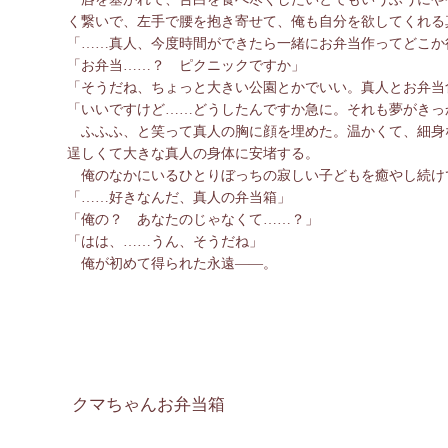
く繋いで、左手で腰を抱き寄せて、俺も自分を欲してくれる
「……真人、今度時間ができたら一緒にお弁当作ってどこか
「お弁当……？ ピクニックですか」
「そうだね、ちょっと大きい公園とかでいい。真人とお弁当
「いいですけど……どうしたんですか急に。それも夢がきっ
ふふふ、と笑って真人の胸に顔を埋めた。温かくて、細身
逞しくて大きな真人の身体に安堵する。
俺のなかにいるひとりぼっちの寂しい子どもを癒やし続け
「……好きなんだ、真人の弁当箱」
「俺の？ あなたのじゃなくて……？」
「はは、……うん、そうだね」
俺が初めて得られた永遠――。
クマちゃんお弁当箱