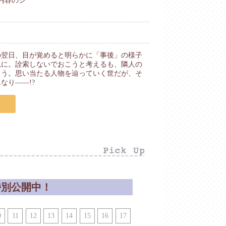
内容のシ
の翌日、目が覚めると明らかに「事後」の様子
況に。詮索しないでおこうと考えるも、隣人の
まう。思い当たる人物を辿っていく世だが、そ
なり――!?
特別公開中！
0
11
12
13
14
15
16
17