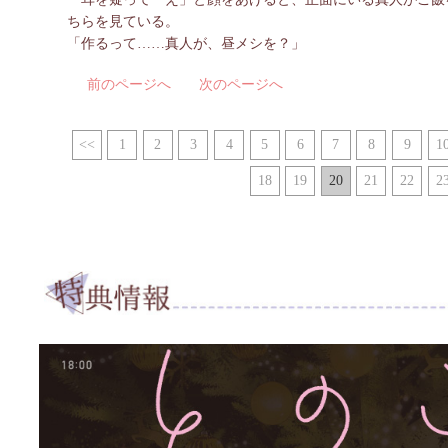
ちらを見ている。
「作るって……真人が、昼メシを？」
前のページへ
次のページへ
<<
1
2
3
4
5
6
7
8
9
1
18
19
20
21
22
2