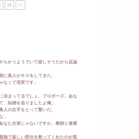
3
24
>>
からかうようでいて嬉しそうだから反論
頬に真人がキスをしてきた。
ゃなくて現実です」
に決まってるでしょ、プロポーズ。あな
て、結婚を迫りましたよ俺」
真人の左手をとって繋いだ。
な」
あなた次第じゃないですか。教師と後輩
孤独で寂しい部分を救ってくれたのが真