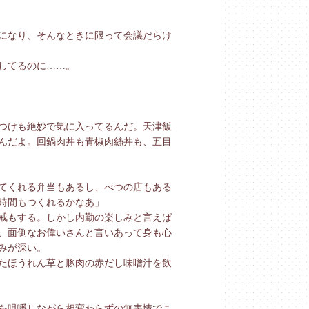
になり、そんなときに限って会議だらけ
してるのに……。
つけも絶妙で気に入ってるんだ。天津飯
んだよ。回鍋肉丼も青椒肉絲丼も、五目
てくれる弁当もあるし、べつの店もある
時間もつくれるかなあ」
戒もする。しかし内勤の楽しみと言えば
、面倒なお偉いさんと言いあって身も心
みが深い。
たほうれん草と豚肉の赤だし味噌汁を飲
を咀嚼しながら相変わらずの無表情でこ