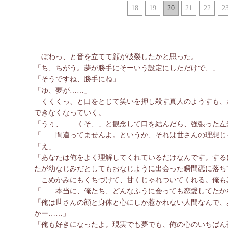
18
19
20
21
22
2
ぼわっ、と音を立てて顔が破裂したかと思った。
「ち、ちがう。夢が勝手にそーいう設定にしただけで、」
「そうですね、勝手にね」
「ゆ、夢が……」
くくくっ、と口をとじて笑いを押し殺す真人のようすも、
できなくなっていく。
「うぅ、……くそ、」と観念して口を結んだら、強張った左
「……間違ってませんよ。というか、それは世さんの理想じ
「え」
「あなたは俺をよく理解してくれているだけなんです。する
たが幼なじみだとしてもおなじように出会った瞬間恋に落ち
こめかみにもくちづけて、甘くじゃれついてくれる。俺も
「……本当に、俺たち、どんなふうに会っても恋愛してたか
「俺は世さんの顔と身体と心にしか惹かれない人間なんで、
かー……」
「俺も好きになったよ。現実でも夢でも、俺の心のいちばん