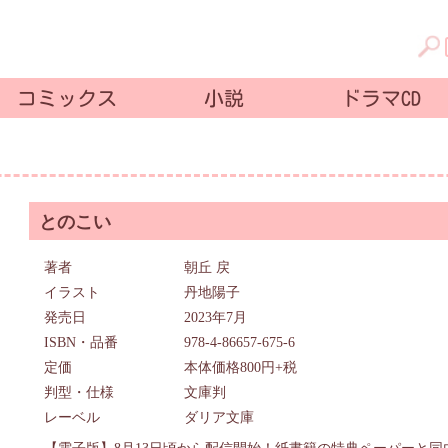
コミックス
小説
ドラマCD
とのこい
著者
朝丘 戻
イラスト
丹地陽子
発売日
2023年7月
ISBN・品番
978-4-86657-675-6
定価
本体価格800円+税
判型・仕様
文庫判
レーベル
ダリア文庫