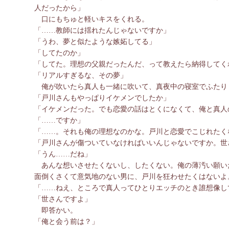
人だったから」
口にもちゅと軽いキスをくれる。
「……教師には揺れたんじゃないですか」
「うわ、夢と似たような嫉妬してる」
「してたのか」
「してた。理想の父親だったんだ、って教えたら納得してく
「リアルすぎるな、その夢」
俺が吹いたら真人も一緒に吹いて、真夜中の寝室でふたり
「戸川さんもやっぱりイケメンでしたか」
「イケメンだった。でも恋愛の話はとくになくて、俺と真人
「……ですか」
「……。それも俺の理想なのかな。戸川と恋愛でこじれたく
「戸川さんが傷ついていなければいいんじゃないですか。世
「うん……だね」
あんな想いさせたくないし、したくない。俺の薄汚い願い
面倒くさくて意気地のない男に、戸川を狂わせたくはないよ
「……ねえ、ところで真人ってひとりエッチのとき誰想像し
「世さんですよ」
即答かい。
「俺と会う前は？」