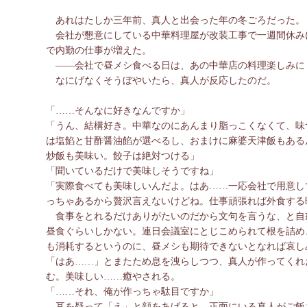
あれはたしか三年前、真人と出会った年の冬ごろだった。
会社が懇意にしている中華料理屋が改装工事で一週間休み
で内勤の仕事が増えた。
――会社で昼メシ食べる日は、あの中華店の料理楽しみに
なにげなくそうぼやいたら、真人が反応したのだ。
「……そんなに好きなんですか」
「うん、結構好き。中華なのにあんまり脂っこくなくて、味
は塩餡と甘酢醤油餡が選べるし、おまけに麻婆天津飯もある
炒飯も美味い。餃子は絶対つける」
「聞いているだけで美味しそうですね」
「実際食べても美味しいんだよ。はあ……一応会社で用意し
っちゃあるから贅沢言えないけどね。仕事頑張れば外食する
食事をとれるだけありがたいのだから文句を言うな、と自
昼食ぐらいしかない。連日会議室にとじこめられて根を詰め
も消耗するというのに、昼メシも期待できないとなれば哀し
「はあ……」とまたため息を洩らしつつ、真人が作ってくれ
む。美味しい……癒やされる。
「……それ、俺が作っちゃ駄目ですか」
耳を疑って「え」と顔をあげると、正面にいる真人がご飯