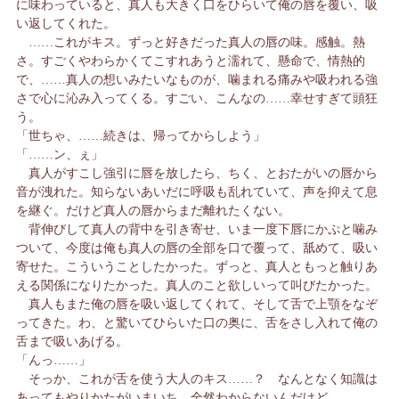
に味わっていると、真人も大きく口をひらいて俺の唇を覆い、吸
い返してくれた。
……これがキス。ずっと好きだった真人の唇の味。感触。熱
さ。すごくやわらかくてこすれあうと濡れて、懸命で、情熱的
で、……真人の想いみたいなものが、噛まれる痛みや吸われる強
さで心に沁み入ってくる。すごい、こんなの……幸せすぎて頭狂
う。
「世ちゃ、……続きは、帰ってからしよう」
「……ン、ぇ」
真人がすこし強引に唇を放したら、ちく、とおたがいの唇から
音が洩れた。知らないあいだに呼吸も乱れていて、声を抑えて息
を継ぐ。だけど真人の唇からまだ離れたくない。
背伸びして真人の背中を引き寄せ、いま一度下唇にかぷと噛み
ついて、今度は俺も真人の唇の全部を口で覆って、舐めて、吸い
寄せた。こういうことしたかった。ずっと、真人ともっと触りあ
える関係になりたかった。真人のこと欲しいって叫びたかった。
真人もまた俺の唇を吸い返してくれて、そして舌で上顎をなぞ
ってきた。わ、と驚いてひらいた口の奥に、舌をさし入れて俺の
舌まで吸いあげる。
「んっ……」
そっか、これが舌を使う大人のキス……？ なんとなく知識は
あってもやりかたがいまいち、全然わからないんだけど……。