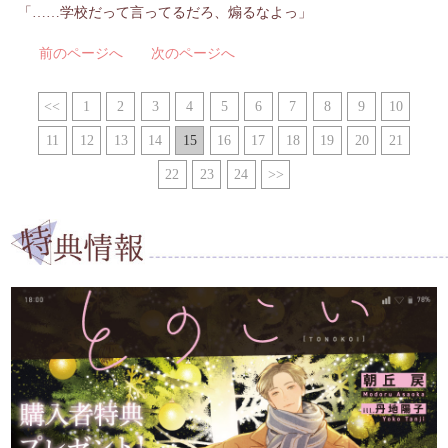
「……学校だって言ってるだろ、煽るなよっ」
前のページへ
次のページへ
<<
1
2
3
4
5
6
7
8
9
10
11
12
13
14
15
16
17
18
19
20
21
22
23
24
>>