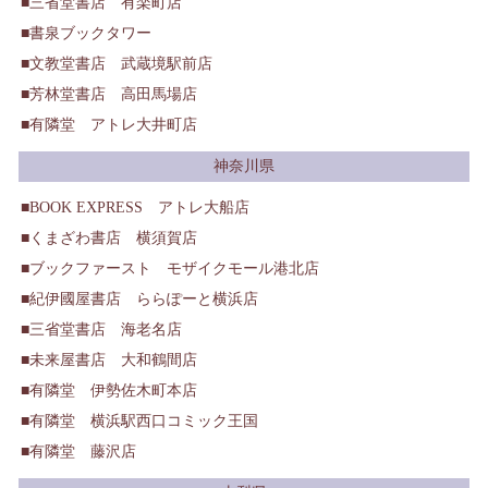
三省堂書店 有楽町店
書泉ブックタワー
文教堂書店 武蔵境駅前店
芳林堂書店 高田馬場店
有隣堂 アトレ大井町店
神奈川県
BOOK EXPRESS アトレ大船店
くまざわ書店 横須賀店
ブックファースト モザイクモール港北店
紀伊國屋書店 ららぽーと横浜店
三省堂書店 海老名店
未来屋書店 大和鶴間店
有隣堂 伊勢佐木町本店
有隣堂 横浜駅西口コミック王国
有隣堂 藤沢店