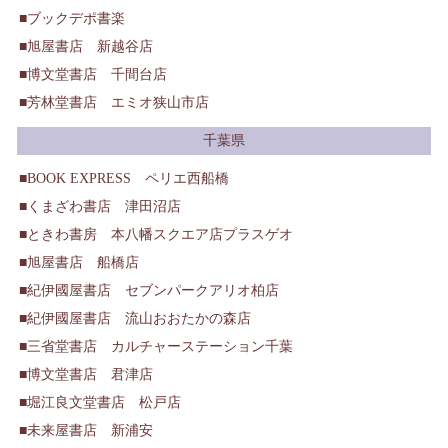
ブックデポ書楽
旭屋書店 新越谷店
博文堂書店 千間台店
芳林堂書店 エミオ狭山市店
千葉県
BOOK EXPRESS ペリエ西船橋
くまざわ書店 津田沼店
ときわ書房 本八幡スクエア店プラスゲオ
旭屋書店 船橋店
紀伊國屋書店 セブンパークアリオ柏店
紀伊國屋書店 流山おおたかの森店
三省堂書店 カルチャーステーション千葉
博文堂書店 君津店
堀江良文堂書店 松戸店
未来屋書店 新浦安