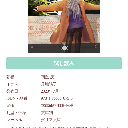
試し読み
著者
朝丘 戻
イラスト
丹地陽子
発売日
2023年7月
ISBN・品番
978-4-86657-675-6
定価
本体価格800円+税
判型・仕様
文庫判
レーベル
ダリア文庫