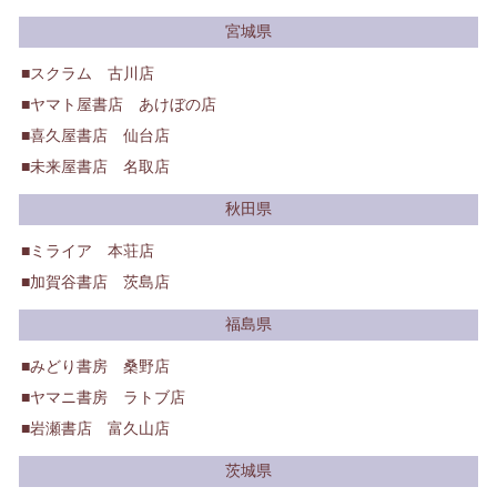
宮城県
スクラム 古川店
ヤマト屋書店 あけぼの店
喜久屋書店 仙台店
未来屋書店 名取店
秋田県
ミライア 本荘店
加賀谷書店 茨島店
福島県
みどり書房 桑野店
ヤマニ書房 ラトブ店
岩瀬書店 富久山店
茨城県