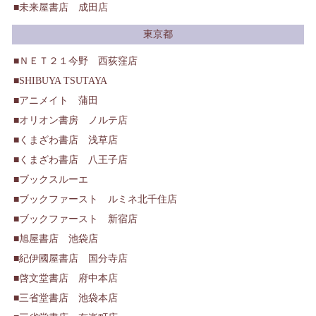
未来屋書店 成田店
東京都
ＮＥＴ２１今野 西荻窪店
SHIBUYA TSUTAYA
アニメイト 蒲田
オリオン書房 ノルテ店
くまざわ書店 浅草店
くまざわ書店 八王子店
ブックスルーエ
ブックファースト ルミネ北千住店
ブックファースト 新宿店
旭屋書店 池袋店
紀伊國屋書店 国分寺店
啓文堂書店 府中本店
三省堂書店 池袋本店