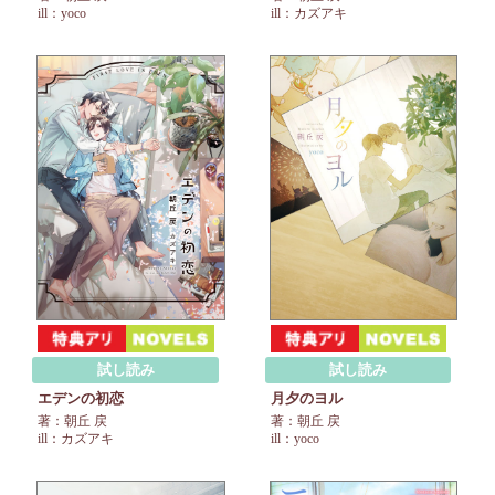
ill：yoco
ill：カズアキ
試し読み
試し読み
エデンの初恋
月夕のヨル
著：朝丘 戻
著：朝丘 戻
ill：カズアキ
ill：yoco