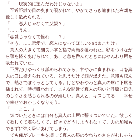
「……現実的に望んだわけじゃないよ」
至近距離で目の奥まで覗かれて、やがてさっき噛まれた右頬を
優しく舐められる。
「……恋人じゃなくて父親？」
「……うん」
「恋愛じゃなくて憧れ……？」
「そう。……恋愛で、恋人になってほしいのはまこだけ」
真人の大きくて細長い掌と指で両頬を覆われた。額をつけなが
ら顎を軽くあげられて、あ、と息を呑んだときにはやんわり唇を
吸われていた。
下唇だけゆっくり舐められてから、甘やかに食まれる。口を真
人の口に銜えられている、と思うだけで顔が燃えた。意識も眩ん
で、熱さでぼうっとしてくる。けどやわやわと真人の唇に下唇を
揉まれて、時折吸われて、こんな間近で真人の匂いと呼吸と口先
のしぐさを感じられるのが嬉しい。真人と、キスしてる……幸せ
で幸せでおかしくなりそう。
「……まこ、」
気づいたときには自分も真人の上唇に齧りついていた。欲しく
て欲しくて堪らなくて、好きでどうしようもなくて、力の加減も
できずに強く吸いあげてしまう。
でも俺がブレーキを壊して真人の唇のやわらかさをがむしゃら