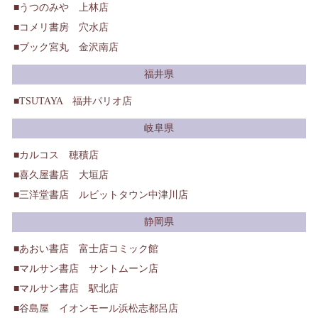
うつのみや 上林店
コメリ書房 穴水店
ブック宮丸 金沢南店
福井県
TSUTAYA 福井パリオ店
岐阜県
カルコス 穂積店
喜久屋書店 大垣店
三洋堂書店 ルビットタウン中津川店
静岡県
あおい書店 富士店コミック館
マルサン書店 サントムーン店
マルサン書店 駅北店
谷島屋 イオンモール浜松志都呂店