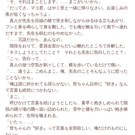
「そ、それはまことします。……まこがいいから」
「だってさ、マコ君。はやく世と一緒に帰りなさい。お楽しみの
夜が短くなっちゃうよ」
真人が先生を目線の槍で突き刺しながらゆるゆる立ちあがり、
フンと鼻を鳴らして身を翻した。でも俺が腕を引いて廊下へ連れ
だすまで、先生を睨むのをやめなかった。
「……冗談だから、あんなの」
階段をおりて、委員会室からだいぶ離れたところで弁解した。
「キスしようとしてたこと？ それとも先生に告白したこと？」
「こっ、告白って、」
真人の放つ空気が刺々しくて、横を歩いているだけで痛い。
「……違うよ。ごめんまこ。俺、先生のことそんなふうに想った
ことないから」
「俺は誰に好かれても揺らがない。世ちゃん以外に〝好き〟なん
て言葉も絶対につかわない」
「まこ、」
呼びかけて言葉を続けようとしたら、素早く抱きしめられて階
段の踊り場の隅へ追い詰められた。背中と腰を力いっぱい抱き竦
められて、右頬を噛まれる。
「いたっ……」
「世ちゃんの〝好き〟って言葉も全部欲しい、俺だけのものにし
たいっ……」