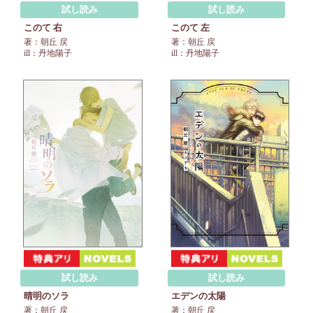
試し読み
試し読み
このて 左
このて 右
著：朝丘 戻
著：朝丘 戻
ill：丹地陽子
ill：丹地陽子
試し読み
試し読み
晴明のソラ
エデンの太陽
著：朝丘 戻
著：朝丘 戻