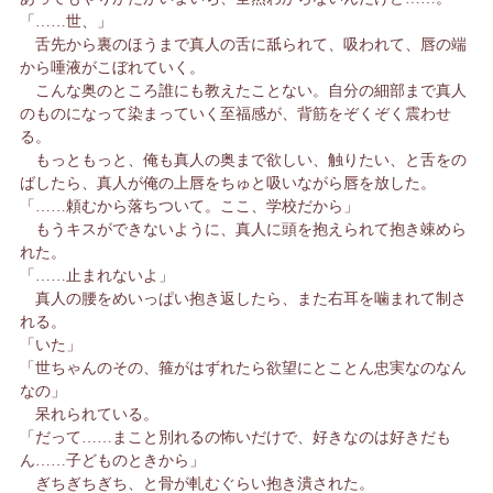
「……世、」
舌先から裏のほうまで真人の舌に舐られて、吸われて、唇の端
から唾液がこぼれていく。
こんな奥のところ誰にも教えたことない。自分の細部まで真人
のものになって染まっていく至福感が、背筋をぞくぞく震わせ
る。
もっともっと、俺も真人の奥まで欲しい、触りたい、と舌をの
ばしたら、真人が俺の上唇をちゅと吸いながら唇を放した。
「……頼むから落ちついて。ここ、学校だから」
もうキスができないように、真人に頭を抱えられて抱き竦めら
れた。
「……止まれないよ」
真人の腰をめいっぱい抱き返したら、また右耳を噛まれて制さ
れる。
「いた」
「世ちゃんのその、箍がはずれたら欲望にとことん忠実なのなん
なの」
呆れられている。
「だって……まこと別れるの怖いだけで、好きなのは好きだも
ん……子どものときから」
ぎちぎちぎち、と骨が軋むぐらい抱き潰された。