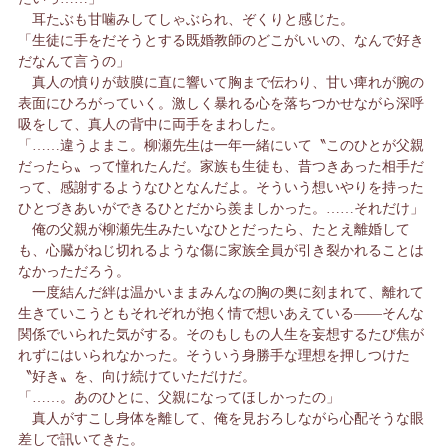
耳たぶも甘噛みしてしゃぶられ、ぞくりと感じた。
「生徒に手をだそうとする既婚教師のどこがいいの、なんで好き
だなんて言うの」
真人の憤りが鼓膜に直に響いて胸まで伝わり、甘い痺れが腕の
表面にひろがっていく。激しく暴れる心を落ちつかせながら深呼
吸をして、真人の背中に両手をまわした。
「……違うよまこ。柳瀬先生は一年一緒にいて〝このひとが父親
だったら〟って憧れたんだ。家族も生徒も、昔つきあった相手だ
って、感謝するようなひとなんだよ。そういう想いやりを持った
ひとづきあいができるひとだから羨ましかった。……それだけ」
俺の父親が柳瀬先生みたいなひとだったら、たとえ離婚して
も、心臓がねじ切れるような傷に家族全員が引き裂かれることは
なかっただろう。
一度結んだ絆は温かいままみんなの胸の奥に刻まれて、離れて
生きていこうともそれぞれが抱く情で想いあえている――そんな
関係でいられた気がする。そのもしもの人生を妄想するたび焦が
れずにはいられなかった。そういう身勝手な理想を押しつけた
〝好き〟を、向け続けていただけだ。
「……。あのひとに、父親になってほしかったの」
真人がすこし身体を離して、俺を見おろしながら心配そうな眼
差しで訊いてきた。