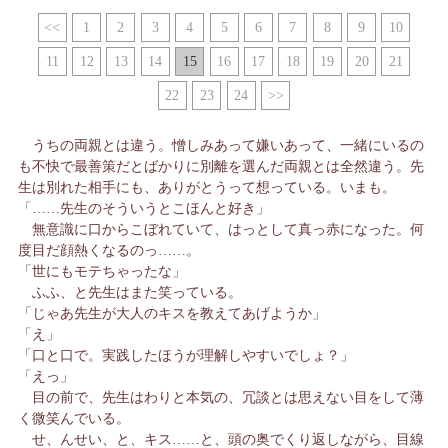
<<
1
2
3
4
5
6
7
8
9
10
11
12
13
14
15
16
17
18
19
20
21
22
23
24
>>
うちの両親とは違う。憎しみあって嫌いあって、一緒にいるの
も不快で最善策だとばかりに別離を選んだ両親とは全然違う。先
生は別れた相手にも、ありがとうって想っている。いまも。
「……先生のそういうとこほんと好き」
無意識に口からこぼれていて、はっとして真っ赤になった。何
度目だ顔熱くなるのっ……。
「世にもモテちゃったな」
ふふ、と先生はまた笑っている。
「じゃあ先生が大人のキスを教えてあげようか」
「え」
「口と口で。実践したほうが理解しやすいでしょ？」
「えっ」
目の前で、先生はわりと本気の、冗談とは思えない目をして薄
く微笑んでいる。
せ、んせい、と、キス……と、頭の奥でくり返しながら、目線