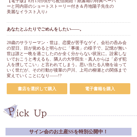
【電子版】8月13日頃から配信開始！紙書籍の特典ペーパ
ーと同内容のショートストーリー付き＆丹地陽子先生の
美麗なイラスト入り♪
あなたとふたりでごめんをしたい――。
28歳のサラリーマン・世は、恋愛が苦手なゲイ。会社の呑み会
の翌日、目が覚めると明らかに「事後」の様子で、記憶が無い
世は誰と一晩を過ごしたのか全く分からない状況に。詮索しな
いでおこうと考えるも、隣人の大学院生・真人からは「必ず犯
人を捜してこい」と言われてしまう。思い当たる人物を辿って
いく世だが、その行動が後輩の戸川、上司の柳瀬との関係まで
変えていくことになり――!?
書店を選択して購入
電子書籍を購入
サイン会のお土産SSを特別公開中！