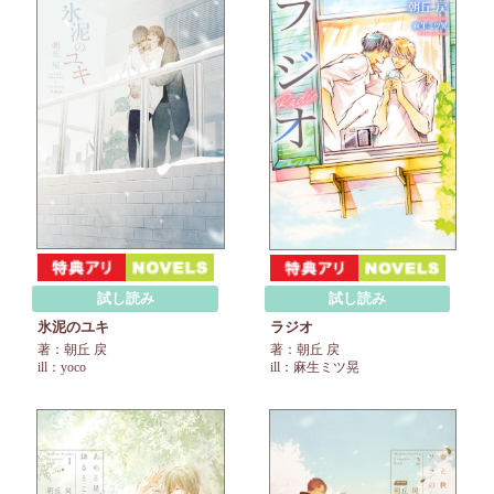
試し読み
試し読み
氷泥のユキ
ラジオ
著：朝丘 戻
著：朝丘 戻
ill：yoco
ill：麻生ミツ晃