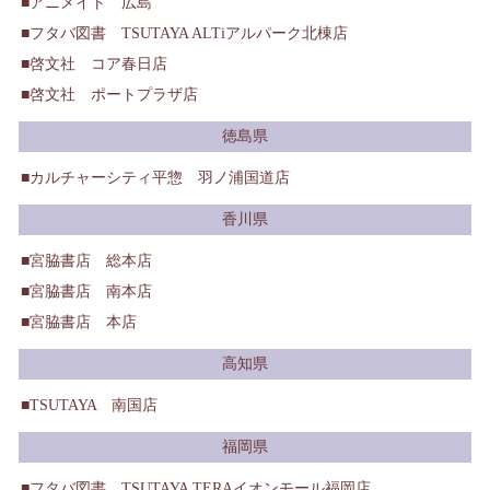
アニメイト 広島
フタバ図書 TSUTAYA ALTiアルパーク北棟店
啓文社 コア春日店
啓文社 ポートプラザ店
徳島県
カルチャーシティ平惣 羽ノ浦国道店
香川県
宮脇書店 総本店
宮脇書店 南本店
宮脇書店 本店
高知県
TSUTAYA 南国店
福岡県
フタバ図書 TSUTAYA TERAイオンモール福岡店