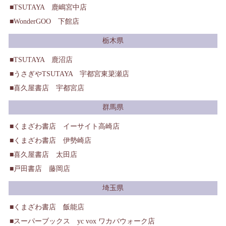
TSUTAYA 鹿嶋宮中店
WonderGOO 下館店
栃木県
TSUTAYA 鹿沼店
うさぎやTSUTAYA 宇都宮東簗瀬店
喜久屋書店 宇都宮店
群馬県
くまざわ書店 イーサイト高崎店
くまざわ書店 伊勢崎店
喜久屋書店 太田店
戸田書店 藤岡店
埼玉県
くまざわ書店 飯能店
スーパーブックス yc vox ワカバウォーク店