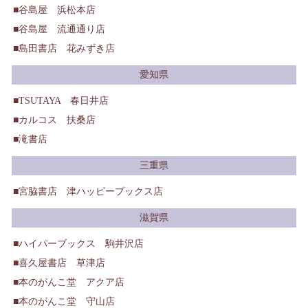
谷島屋 浜松本店
谷島屋 流通通り店
島田書店 花みずき店
愛知県
TSUTAYA 春日井店
カルコス 扶桑店
滝書店
三重県
宮脇書店 津ハッピーブックス店
滋賀県
ハイパーブックス 駒井沢店
喜久屋書店 草津店
本のがんこ堂 アクア店
本のがんこ堂 守山店