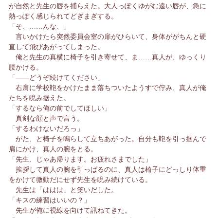
が自然と先生の唇を捕らえた。大人っぽくゆがむ遠い唇が、急に
熱っぽく感じられてどぎまぎする。
「そ、……んな、」
言いかけたら突然委員会室の扉がひらいて、身体ががちんと硬
直して飛びあがってしまった。
俺と先生の真横に椅子を引き寄せて、ま……真人が、ゆっくり
腰かける。
「――どうぞ続けてください」
右肩に学校鞄をかけたまま落ちついたようすで佇み、真人が俺
たちを睨み据えた。
「するなら俺の前でしてほしい」
真剣な顔と声で言う。
「するわけないだろっ」
がた、と椅子を鳴らして立ちあがった。自分も鞄を引っ掴んで
肩にかけ、真人の腕をとる。
「先生、じゃあ帰ります。お疲れさまでした」
挨拶して真人の腕を引っぱるのに、真人は椅子にどっしり体重
をかけて微動だにせず先生を睨み続けている。
先生は「ははは」と笑いだした。
「キスの練習はいいの？」
先生が俺に視線を向けて訊ねてきた。