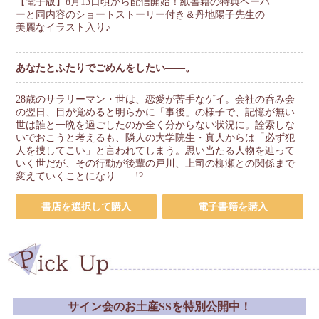
【電子版】8月13日頃から配信開始！紙書籍の特典ペーパ
ーと同内容のショートストーリー付き＆丹地陽子先生の
美麗なイラスト入り♪
あなたとふたりでごめんをしたい――。
28歳のサラリーマン・世は、恋愛が苦手なゲイ。会社の呑み会
の翌日、目が覚めると明らかに「事後」の様子で、記憶が無い
世は誰と一晩を過ごしたのか全く分からない状況に。詮索しな
いでおこうと考えるも、隣人の大学院生・真人からは「必ず犯
人を捜してこい」と言われてしまう。思い当たる人物を辿って
いく世だが、その行動が後輩の戸川、上司の柳瀬との関係まで
変えていくことになり――!?
書店を選択して購入
電子書籍を購入
サイン会のお土産SSを特別公開中！