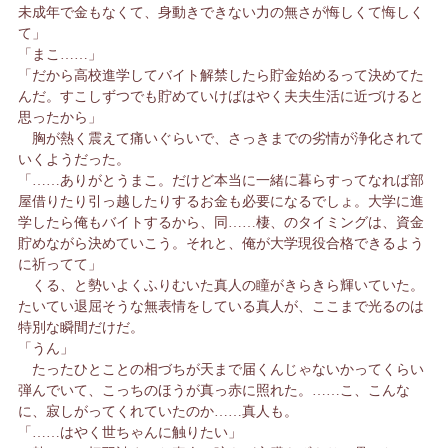
未成年で金もなくて、身動きできない力の無さが悔しくて悔しく
て」
「まこ……」
「だから高校進学してバイト解禁したら貯金始めるって決めてた
んだ。すこしずつでも貯めていけばはやく夫夫生活に近づけると
思ったから」
胸が熱く震えて痛いぐらいで、さっきまでの劣情が浄化されて
いくようだった。
「……ありがとうまこ。だけど本当に一緒に暮らすってなれば部
屋借りたり引っ越したりするお金も必要になるでしょ。大学に進
学したら俺もバイトするから、同……棲、のタイミングは、資金
貯めながら決めていこう。それと、俺が大学現役合格できるよう
に祈ってて」
くる、と勢いよくふりむいた真人の瞳がきらきら輝いていた。
たいてい退屈そうな無表情をしている真人が、ここまで光るのは
特別な瞬間だけだ。
「うん」
たったひとことの相づちが天まで届くんじゃないかってくらい
弾んでいて、こっちのほうが真っ赤に照れた。……こ、こんな
に、寂しがってくれていたのか……真人も。
「……はやく世ちゃんに触りたい」