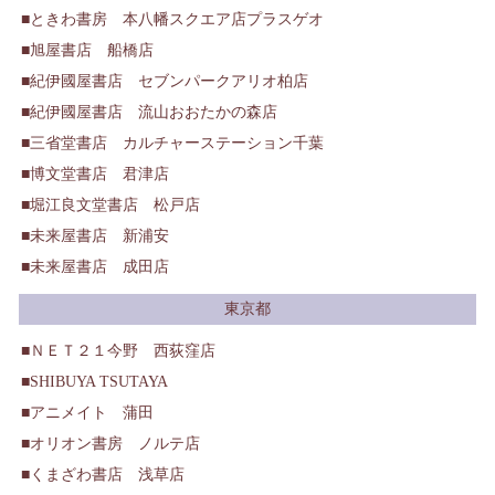
ときわ書房 本八幡スクエア店プラスゲオ
旭屋書店 船橋店
紀伊國屋書店 セブンパークアリオ柏店
紀伊國屋書店 流山おおたかの森店
三省堂書店 カルチャーステーション千葉
博文堂書店 君津店
堀江良文堂書店 松戸店
未来屋書店 新浦安
未来屋書店 成田店
東京都
ＮＥＴ２１今野 西荻窪店
SHIBUYA TSUTAYA
アニメイト 蒲田
オリオン書房 ノルテ店
くまざわ書店 浅草店