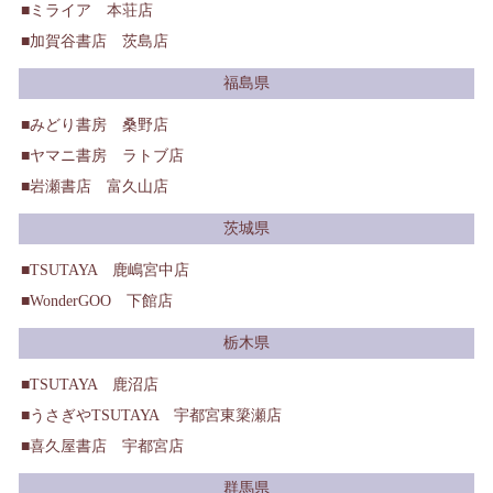
ミライア 本荘店
加賀谷書店 茨島店
福島県
みどり書房 桑野店
ヤマニ書房 ラトブ店
岩瀬書店 富久山店
茨城県
TSUTAYA 鹿嶋宮中店
WonderGOO 下館店
栃木県
TSUTAYA 鹿沼店
うさぎやTSUTAYA 宇都宮東簗瀬店
喜久屋書店 宇都宮店
群馬県