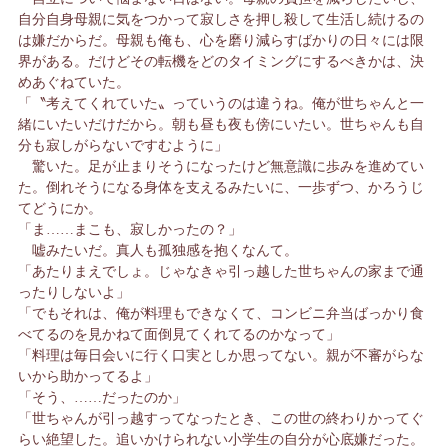
自分自身母親に気をつかって寂しさを押し殺して生活し続けるの
は嫌だからだ。母親も俺も、心を磨り減らすばかりの日々には限
界がある。だけどその転機をどのタイミングにするべきかは、決
めあぐねていた。
「〝考えてくれていた〟っていうのは違うね。俺が世ちゃんと一
緒にいたいだけだから。朝も昼も夜も傍にいたい。世ちゃんも自
分も寂しがらないですむように」
驚いた。足が止まりそうになったけど無意識に歩みを進めてい
た。倒れそうになる身体を支えるみたいに、一歩ずつ、かろうじ
てどうにか。
「ま……まこも、寂しかったの？」
嘘みたいだ。真人も孤独感を抱くなんて。
「あたりまえでしょ。じゃなきゃ引っ越した世ちゃんの家まで通
ったりしないよ」
「でもそれは、俺が料理もできなくて、コンビニ弁当ばっかり食
べてるのを見かねて面倒見てくれてるのかなって」
「料理は毎日会いに行く口実としか思ってない。親が不審がらな
いから助かってるよ」
「そう、……だったのか」
「世ちゃんが引っ越すってなったとき、この世の終わりかってぐ
らい絶望した。追いかけられない小学生の自分が心底嫌だった。