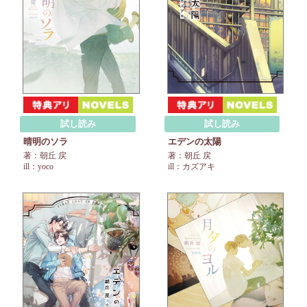
試し読み
試し読み
晴明のソラ
エデンの太陽
著：朝丘 戻
著：朝丘 戻
ill：yoco
ill：カズアキ