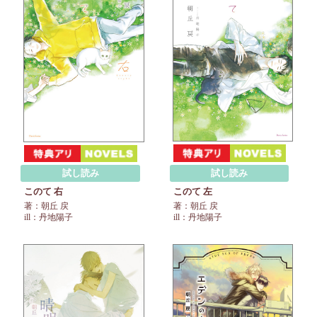
試し読み
試し読み
このて 左
このて 右
著：朝丘 戻
著：朝丘 戻
ill：丹地陽子
ill：丹地陽子