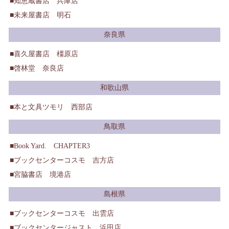
知恵蔵書店 兵庫店
未来屋書店 明石
奈良県
喜久屋書店 橿原店
啓林堂 奈良店
和歌山県
本と文具ツモリ 西部店
鳥取県
Book Yard. CHAPTER3
ブックセンターコスモ 吉方店
宮脇書店 境港店
島根県
ブックセンターコスモ 出雲店
ブックセンタージャスト 浜田店