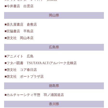
今井書店 出雲店
岡山県
喜久屋書店 倉敷店
宮脇書店 平島店
啓文社 岡山本店
広島県
アニメイト 広島
フタバ図書 TSUTAYA ALTiアルパーク北棟店
啓文社 コア春日店
啓文社 ポートプラザ店
徳島県
カルチャーシティ平惣 羽ノ浦国道店
香川県