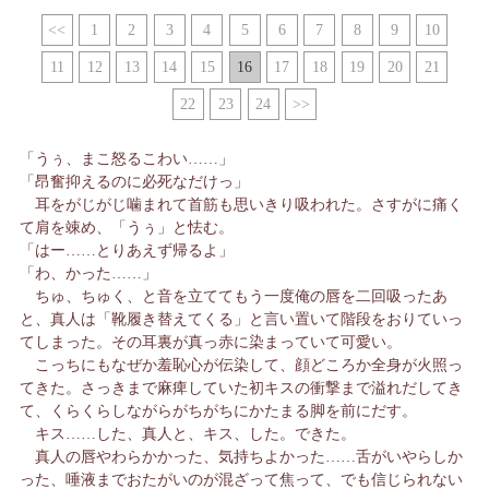
<<
1
2
3
4
5
6
7
8
9
10
11
12
13
14
15
16
17
18
19
20
21
22
23
24
>>
「うぅ、まこ怒るこわい……」
「昂奮抑えるのに必死なだけっ」
耳をがじがじ噛まれて首筋も思いきり吸われた。さすがに痛く
て肩を竦め、「うぅ」と怯む。
「はー……とりあえず帰るよ」
「わ、かった……」
ちゅ、ちゅく、と音を立ててもう一度俺の唇を二回吸ったあ
と、真人は「靴履き替えてくる」と言い置いて階段をおりていっ
てしまった。その耳裏が真っ赤に染まっていて可愛い。
こっちにもなぜか羞恥心が伝染して、顔どころか全身が火照っ
てきた。さっきまで麻痺していた初キスの衝撃まで溢れだしてき
て、くらくらしながらがちがちにかたまる脚を前にだす。
キス……した、真人と、キス、した。できた。
真人の唇やわらかかった、気持ちよかった……舌がいやらしか
った、唾液までおたがいのが混ざって焦って、でも信じられない