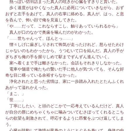
熱っぽい切羽詰まった真人の呟きが心臓をずきりと貫いた。
歩く速度がはやくなった真人に必死についていきながら、おず
おずと左手をあげて、真人の右掌に絡める。真人が、はっ、と息
を呑んで、怖い顔で俺を見返してきた。
「や……だって、これならすこし、触りあっていられるから」
真人が口のなかで奥歯を噛んだのがわかった。
「……世ちゃんって、ほんとっ……」
憎々しげに歯ぎしりされて怖気が走ったけれど、怒らせたわけ
じゃないのもわかったから、うつむいて口を結んだ。真人の手が
ぎちぎち俺の手を握りしめて駅までずんずん進んでいく。
家へ着くまで手は離さなかった。会話もそれきりしなかった。
電車や舗道で俺たちの繋いだ手に他人が気づいても、そんな好
奇な目に構っている余裕すらなかった。
浄化されたと思った劣情は、家に一歩踏み入れたとたんふくれ
あがって溢れかえった。
「まこ、」
「世……」
丁寧にしたい、と頭のどこかで一応考えているんだけど、真人
が自分の唇にめちゃくちゃに噛みついてむさぼってくれるとこち
らの欲望も刺激されて、呼応するように昂奮をぶつけ返してしま
う。
心臓が鼓動して激情が竜巻のようにとぐろを巻いて、身体の中