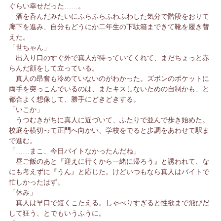
ぐらい幸せだった……。
酒を呑んだみたいにふらふらふわふわした気分で階段をおりて
廊下を進み、自分もどうにか二年生の下駄箱まできて靴を履き替
えた。
「世ちゃん」
出入り口のすぐ外で真人が待っていてくれて、まだちょっと赤
らんだ顔をして立っている。
真人の昂奮も冷めていないのがわかった。ズボンのポケットに
両手を突っこんでいるのは、またキスしないための自制かも、と
都合よく想像して、勝手にどきどきする。
「いこか」
うつむきがちに真人に近づいて、ふたりで並んで歩き始めた。
校庭を横切って正門へ向かい、学校をでると歩調をあわせて駅ま
で進む。
「……まこ、今日バイトなかったんだね」
昼ご飯のあと『迎えに行くから一緒に帰ろう』と誘われて、な
にも考えずに『うん』と応じた。けどいつもなら真人はバイトで
忙しかったはず。
「休み」
真人は早口で短くこたえる。しゃべりすぎると性欲まで飛びだ
して狂う、とでもいうふうに。