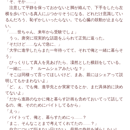
「そ、そか……」
注意して平静を保っておかないと脚が絡んで、下手をしたら左
横を歩いている真人にぶつかりそうになる。どれだけ意識してい
るんだろう、恥ずかしいったらない。でも心臓の鼓動が止まらな
い。
「……世ちゃん、来年から受験でしょ」
うっ。唐突に現実的な話題をふられて正気に返った。
「そだけど……なんで急に、」
「大学に進学したらまた一年待ってて。それで俺と一緒に暮らそ
う」
びっくりして真人を見あげたら、凜然とした横顔をしている。
「一緒に……？ ルームシェアみたいな？」
「そこは同棲って言ってほしいけど、まあ、親にはシェアって説
明してもかまわないよ」
「ど、ぇ、でも俺、進学先とか実家でるとか、まだ具体的に決め
てないよ」
「だから進路のなかに俺と暮らす計画も含めておいてって話して
るの。俺、そのためにバイトしてるから」
「えっ」
バイトって、俺と、暮らすためにっ……？
「まこ、そんなことまで考えてくれてたの……？」
自立について悩まない日はない。母親の負担を減らしたいし、