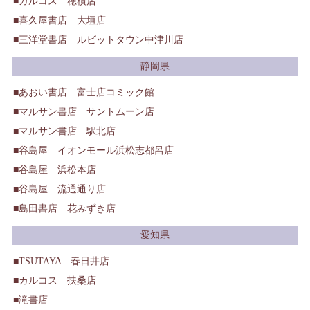
カルコス 穂積店
喜久屋書店 大垣店
三洋堂書店 ルビットタウン中津川店
静岡県
あおい書店 富士店コミック館
マルサン書店 サントムーン店
マルサン書店 駅北店
谷島屋 イオンモール浜松志都呂店
谷島屋 浜松本店
谷島屋 流通通り店
島田書店 花みずき店
愛知県
TSUTAYA 春日井店
カルコス 扶桑店
滝書店