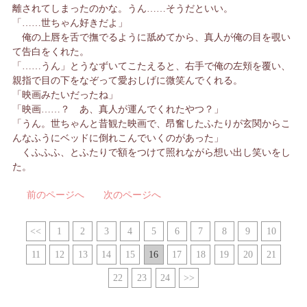
離されてしまったのかな。うん……そうだといい。
「……世ちゃん好きだよ」
俺の上唇を舌で撫でるように舐めてから、真人が俺の目を覗い
て告白をくれた。
「……うん」とうなずいてこたえると、右手で俺の左頬を覆い、
親指で目の下をなぞって愛おしげに微笑んでくれる。
「映画みたいだったね」
「映画……？ あ、真人が運んでくれたやつ？」
「うん。世ちゃんと昔観た映画で、昂奮したふたりが玄関からこ
んなふうにベッドに倒れこんでいくのがあった」
くふふふ、とふたりで額をつけて照れながら想い出し笑いをし
た。
前のページへ
次のページへ
<<
1
2
3
4
5
6
7
8
9
10
11
12
13
14
15
16
17
18
19
20
21
22
23
24
>>