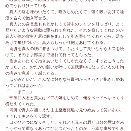
心でうねり狂っている。
真人の唇を味わいたくて、噛みしめたくて、強く吸いあげて唾
液を呑んで抱き寄せる。
真人との身長差ももどかしくて背中のシャツを引っぱり、よじ
登りたいような衝動に駆られて焦れた。それを察してくれたのか
真人が俺の背中と尻に腕をまわして引き寄せてくれたから、足を
あげて飛びついた。真人もしっかり抱えあげてくれる。
両脚を真人の腰に巻きつけて、ふたりして笑いながらキスを続
けて、そのまま部屋まで連れて行ってもらった。
抱きあいたくて抱きあいたくてしかたなくて、ずっとこうした
かった、と、おたがい願いが叶って無我夢中になっているのも胸
の痛みで息苦しく感じとる。
ばかみたいだ。こんなに好きなら最初からさっさと抱きしめあ
っていればよかった。
「……まこ、」
部屋に入ると真人はドアの鍵をしめて、俺をベッドへゆっくり
横たえてくれた。
両脚で真人を捕まえたまま至近距離で見つめあって笑いあい、
そうしてキスをくり返す。
口がひとつになりそうだ。それとも真人の唇と自分の唇は本来
こうやって重なりあってひとつだったものが、不幸な事故で引き