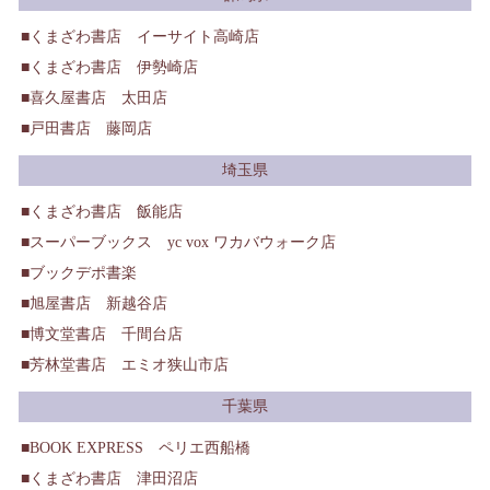
くまざわ書店 イーサイト高崎店
くまざわ書店 伊勢崎店
喜久屋書店 太田店
戸田書店 藤岡店
埼玉県
くまざわ書店 飯能店
スーパーブックス yc vox ワカバウォーク店
ブックデポ書楽
旭屋書店 新越谷店
博文堂書店 千間台店
芳林堂書店 エミオ狭山市店
千葉県
BOOK EXPRESS ペリエ西船橋
くまざわ書店 津田沼店