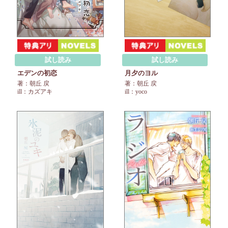
試し読み
試し読み
エデンの初恋
月夕のヨル
著：朝丘 戻
著：朝丘 戻
ill：カズアキ
ill：yoco