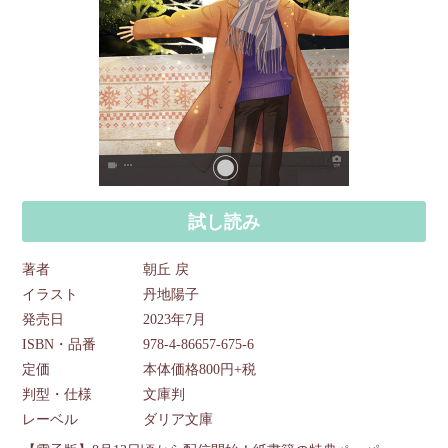
試し読み
著者
朝丘 戻
イラスト
丹地陽子
発売日
2023年7月
ISBN・品番
978-4-86657-675-6
定価
本体価格800円+税
判型・仕様
文庫判
レーベル
ダリア文庫