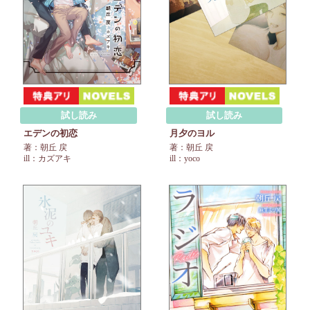
試し読み
試し読み
エデンの初恋
月夕のヨル
著：朝丘 戻
著：朝丘 戻
ill：カズアキ
ill：yoco