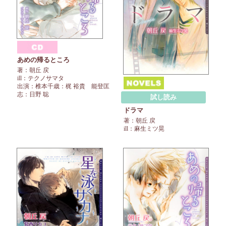
あめの帰るところ
著：朝丘 戻
ill：テクノサマタ
出演：椎本千歳：梶 裕貴 能登匡
志：日野 聡
試し読み
ドラマ
著：朝丘 戻
ill：麻生ミツ晃