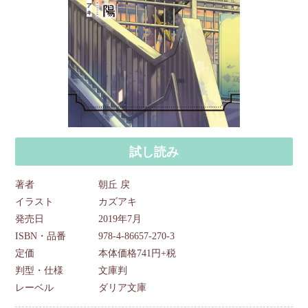
試し読み
著者
朝丘 戻
イラスト
カズアキ
発売日
2019年7月
ISBN・品番
978-4-86657-270-3
定価
本体価格741円+税
判型・仕様
文庫判
レーベル
ダリア文庫