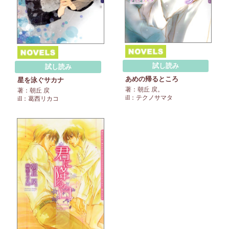
試し読み
試し読み
あめの帰るところ
星を泳ぐサカナ
著：朝丘 戻。
著：朝丘 戻
ill：テクノサマタ
ill：葛西リカコ