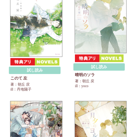
試し読み
試し読み
晴明のソラ
このて 左
著：朝丘 戻
著：朝丘 戻
ill：yoco
ill：丹地陽子