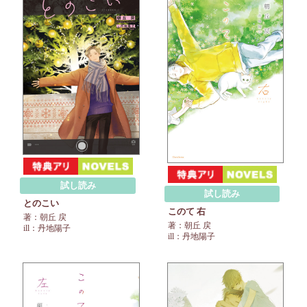
試し読み
試し読み
とのこい
このて 右
著：朝丘 戻
著：朝丘 戻
ill：丹地陽子
ill：丹地陽子