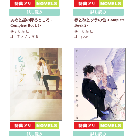
試し読み
試し読み
あめと星の降るところ -
春と秋とソラの色 -Complete
Complete Book 1-
Book 2-
著：朝丘 戻
著：朝丘 戻
ill：テクノサマタ
ill：yoco
試し読み
試し読み