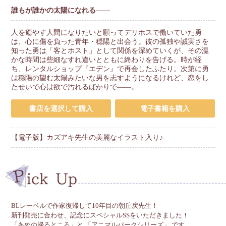
誰もが誰かの太陽になれる――
人を癒やす人間になりたいと願ってデリホスで働いていた勇
は、心に傷を負った青年・穏陽と出会う。彼の孤独や誠実さを
知った勇は「客とホスト」として関係を深めていくが、その温
かな時間は些細なすれ違いとともに終わりを告げる。時が経
ち、レンタルショップ『エデン』で再会したふたり。次第に勇
は穏陽の望む太陽みたいな男を志すようになるけれど、恋をし
たせいで心は欲で汚れるばかりで――。
書店を選択して購入
電子書籍を購入
【電子版】カズアキ先生の美麗なイラスト入り♪
BLレーベルで作家復帰して10年目の朝丘戻先生！
新刊発売に合わせ、記念にスペシャルSSをいただきました！
「あめの帰るところ」と 「アニマルパークシリーズ」 です。