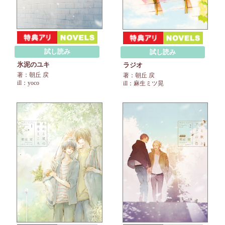
試し読み
試し読み
氷泥のユキ
ラジオ
著：朝丘 戻
著：朝丘 戻
ill：yoco
ill：麻生ミツ晃