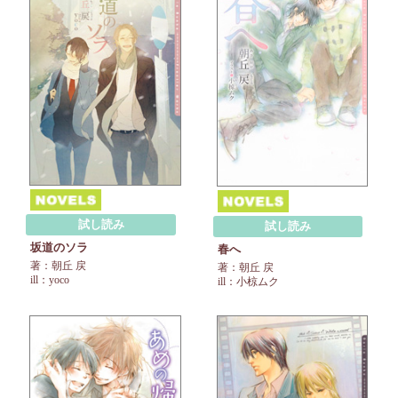
試し読み
試し読み
坂道のソラ
春へ
著：朝丘 戻
著：朝丘 戻
ill：yoco
ill：小椋ムク