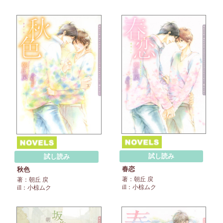
試し読み
試し読み
春恋
秋色
著：朝丘 戻
著：朝丘 戻
ill：小椋ムク
ill：小椋ムク