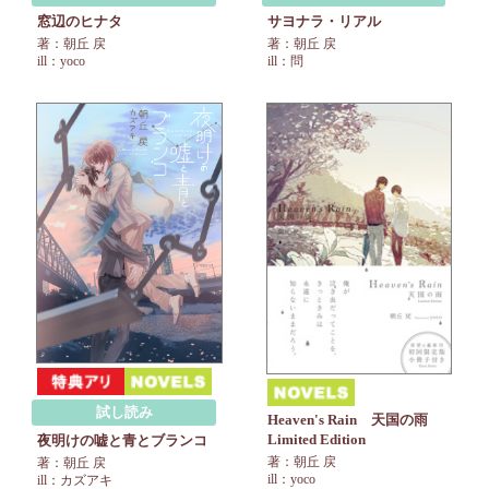
窓辺のヒナタ
サヨナラ・リアル
著：朝丘 戻
著：朝丘 戻
ill：yoco
ill：問
試し読み
Heaven's Rain 天国の雨
Limited Edition
夜明けの嘘と青とブランコ
著：朝丘 戻
著：朝丘 戻
ill：yoco
ill：カズアキ