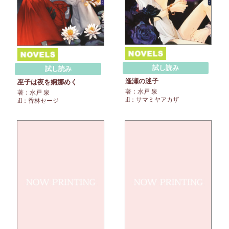
試し読み
試し読み
逢瀬の迷子
巫子は夜を婀娜めく
著：水戸 泉
著：水戸 泉
ill：サマミヤアカザ
ill：香林セージ