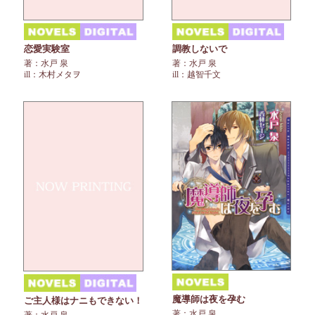
恋愛実験室
調教しないで
著：水戸 泉
著：水戸 泉
ill：木村メタヲ
ill：越智千文
魔導師は夜を孕む
ご主人様はナニもできない！
著：水戸 泉
著：水戸 泉