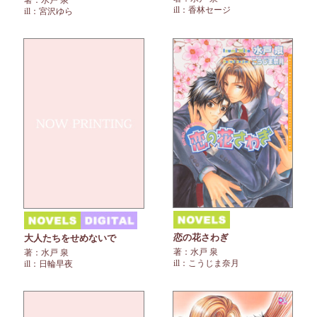
ill：香林セージ
ill：宮沢ゆら
恋の花さわぎ
大人たちをせめないで
著：水戸 泉
著：水戸 泉
ill：こうじま奈月
ill：日輪早夜