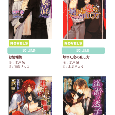
試し読み
試し読み
欲情螺旋
壊れた恋の直し方
著：水戸 泉
著：水戸 泉
ill：葛西リカコ
ill：北沢きょう