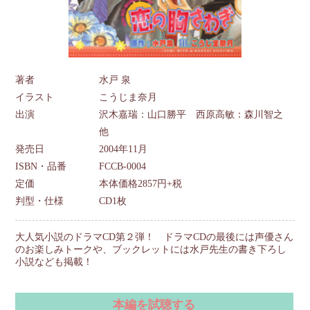
著者
水戸 泉
イラスト
こうじま奈月
出演
沢木嘉瑞：山口勝平 西原高敏：森川智之
他
発売日
2004年11月
ISBN・品番
FCCB-0004
定価
本体価格2857円+税
判型・仕様
CD1枚
大人気小説のドラマCD第２弾！ ドラマCDの最後には声優さん
のお楽しみトークや、ブックレットには水戸先生の書き下ろし
小説なども掲載！
本編を試聴する