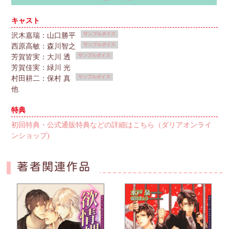
キャスト
サンプルボイス
沢木嘉瑞：山口勝平
サンプルボイス
西原高敏：森川智之
サンプルボイス
芳賀皆実：大川 透
芳賀佳実：緑川 光
サンプルボイス
村田耕二：保村 真
他
特典
初回特典・公式通販特典などの詳細はこちら（ダリアオンライ
ンショップ)
著者関連作品