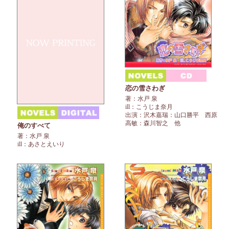
恋の雪さわぎ
著：水戸 泉
ill：こうじま奈月
出演：沢木嘉瑞：山口勝平 西原
高敏：森川智之 他
俺のすべて
著：水戸 泉
ill：あさとえいり