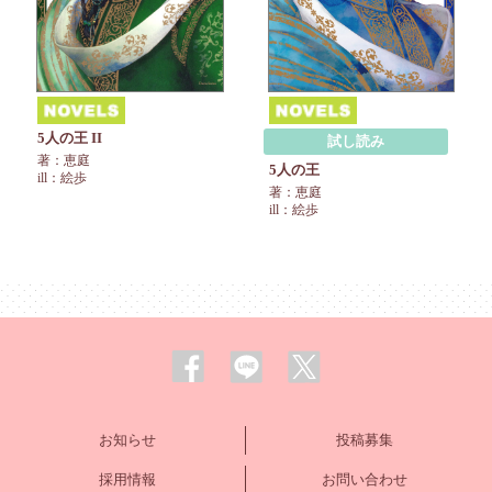
5人の王 II
試し読み
著：恵庭
5人の王
ill：絵歩
著：恵庭
ill：絵歩
お知らせ
投稿募集
採用情報
お問い合わせ