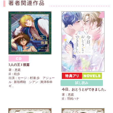
著者関連作品
5人の王 I 後篇
著：恵庭
ill：絵歩
出演：セージ：村瀬 歩 アジュー
ル : 新垣樽助 シアン : 興津和幸
試し読み
ギ...
今日、おとうとができました。
著：恵庭
ill：羽純ハナ