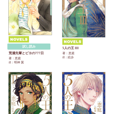
試し読み
5人の王 III
荒瀬先輩とピヨの777日
著：恵庭
ill：絵歩
著：恵庭
ill：明神 翼