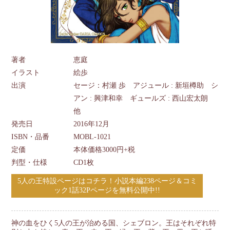
著者
恵庭
イラスト
絵歩
出演
セージ：村瀬 歩 アジュール : 新垣樽助 シ
アン : 興津和幸 ギュールズ : 西山宏太朗
他
発売日
2016年12月
ISBN・品番
MOBL-1021
定価
本体価格3000円+税
判型・仕様
CD1枚
5人の王特設ページはコチラ！小説本編238ページ＆コミ
ック1話32Pページを無料公開中!!
神の血をひく5人の王が治める国、シェブロン。王はそれぞれ特