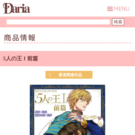
商品情報
5人の王 I 前篇
著者関連作品