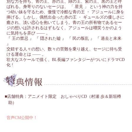
別な力を持ち、青の王、赤の王、緑の王、紫の王、黒の王と呼
ばれる。身寄りのないセージは、 「 星見 」 という神の力を持
つ幼い妹を守るため、傲慢で冷酷な青の王 ・ アジュールに身を
捧げる。しかし、偶然出会った赤の王 ・ ギュールズの優しさに
癒され、淡い恋心を抱いてしまう。青の王の所有物であるセー
ジの想いは許されるはずもなく、アジュールは嘲笑うかのよう
に気持ちを弄び ―― 。
『 王の禁忌 』 『 隠された嘘 』 『 民の叛乱 』 『 過去と未来
』
交錯する人々の想い、数々の苦難を乗り越え、セージに待ち受
ける運命とは ―― 。
壮大なスケールで描く、BL長編ファンタジーがついにドラマCD
化 !
店舗特典：アニメイト限定 おしゃべりCD（村瀬 歩＆新垣樽
助）
音声CM公開中！