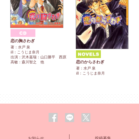
恋の胸さわぎ
著：水戸 泉
ill：こうじま奈月
出演：沢木嘉瑞：山口勝平 西原
恋のからさわぎ
高敏：森川智之 他
著：水戸 泉
ill：こうじま奈月
お知らせ
投稿募集