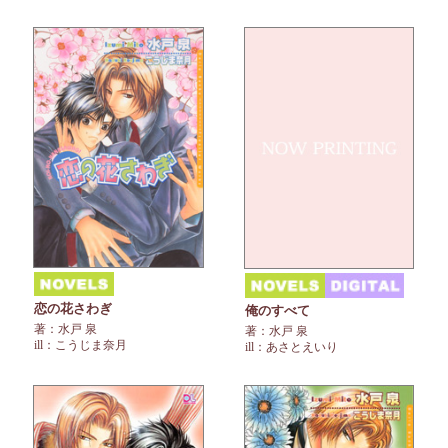
恋の花さわぎ
俺のすべて
著：水戸 泉
著：水戸 泉
ill：こうじま奈月
ill：あさとえいり