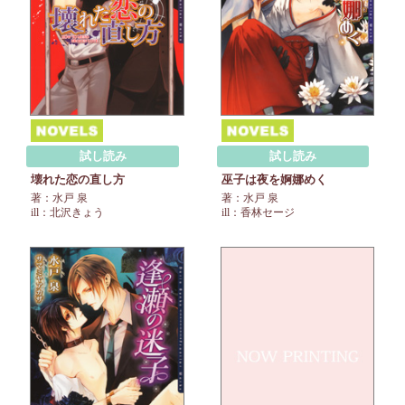
試し読み
試し読み
壊れた恋の直し方
巫子は夜を婀娜めく
著：水戸 泉
著：水戸 泉
ill：北沢きょう
ill：香林セージ