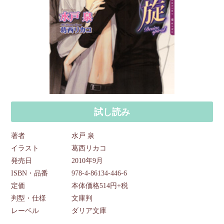
試し読み
著者
水戸 泉
イラスト
葛西リカコ
発売日
2010年9月
ISBN・品番
978-4-86134-446-6
定価
本体価格514円+税
判型・仕様
文庫判
レーベル
ダリア文庫