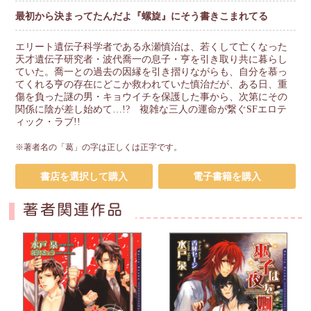
最初から決まってたんだよ『螺旋』にそう書きこまれてる
エリート遺伝子科学者である永瀬慎治は、若くして亡くなった
天才遺伝子研究者・波代喬一の息子・亨を引き取り共に暮らし
ていた。喬一との過去の因縁を引き摺りながらも、自分を慕っ
てくれる亨の存在にどこか救われていた慎治だが、ある日、重
傷を負った謎の男・キョウイチを保護した事から、次第にその
関係に陰が差し始めて…!? 複雑な三人の運命が繋ぐSFエロテ
ィック・ラブ!!
※著者名の「葛」の字は正しくは正字です。
書店を選択して購入
電子書籍を購入
著者関連作品