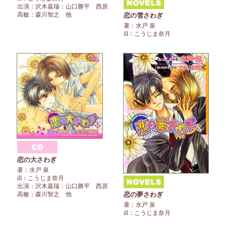
出演：沢木嘉瑞：山口勝平 西原
高敏：森川智之 他
恋の雪さわぎ
著：水戸 泉
ill：こうじま奈月
恋の大さわぎ
著：水戸 泉
ill：こうじま奈月
出演：沢木嘉瑞：山口勝平 西原
恋の夢さわぎ
高敏：森川智之 他
著：水戸 泉
ill：こうじま奈月