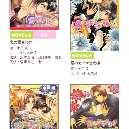
恋の雪さわぎ
著：水戸 泉
ill：こうじま奈月
出演：沢木嘉瑞：山口勝平 西原
高敏：森川智之 他
恋のカフェさわぎ
著：水戸 泉
ill：こうじま奈月