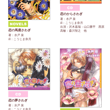
恋のからさわぎ
著：水戸 泉
ill：こうじま奈月
出演：沢木嘉瑞：山口勝平 西原
恋の馬鹿さわぎ
高敏：森川智之 他
著：水戸 泉
ill：こうじま奈月
恋の夢さわぎ
著：水戸 泉
ill：こうじま奈月