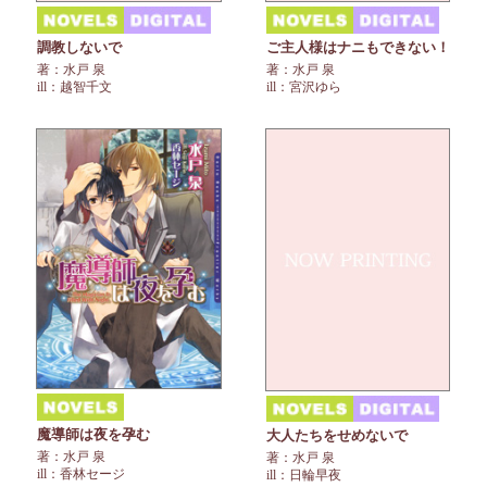
調教しないで
ご主人様はナニもできない！
著：水戸 泉
著：水戸 泉
ill：越智千文
ill：宮沢ゆら
魔導師は夜を孕む
大人たちをせめないで
著：水戸 泉
著：水戸 泉
ill：香林セージ
ill：日輪早夜