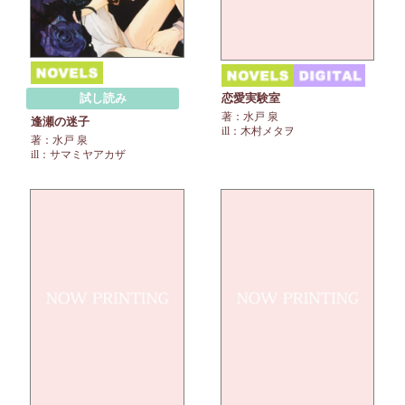
恋愛実験室
試し読み
著：水戸 泉
逢瀬の迷子
ill：木村メタヲ
著：水戸 泉
ill：サマミヤアカザ