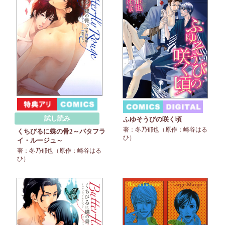
試し読み
ふゆそうびの咲く頃
著：冬乃郁也（原作：崎谷はる
くちびるに蝶の骨2～バタフラ
ひ）
イ・ルージュ～
著：冬乃郁也（原作：崎谷はる
ひ）