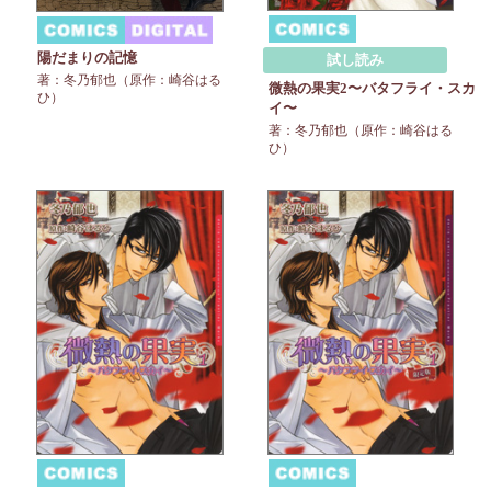
陽だまりの記憶
試し読み
著：冬乃郁也（原作：崎谷はる
微熱の果実2〜バタフライ・スカ
ひ）
イ〜
著：冬乃郁也（原作：崎谷はる
ひ）