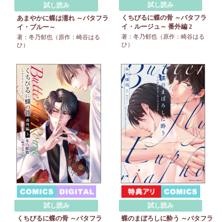
試し読み
試し読み
くちびるに蝶の骨 ～バタフラ
あまやかに蝶は濡れ ～バタフラ
イ・ルージュ～ 番外編 2
イ・ブルー～
著：冬乃郁也（原作：崎谷はる
著：冬乃郁也（原作：崎谷はる
ひ）
ひ）
試し読み
試し読み
くちびるに蝶の骨 ～バタフラ
蝶のまぼろしに酔う ～バタフラ