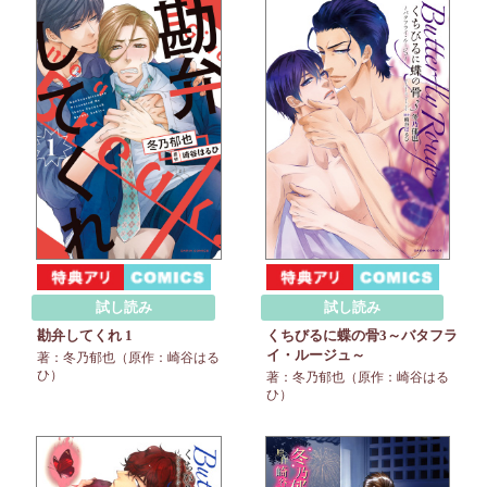
試し読み
試し読み
勘弁してくれ 1
くちびるに蝶の骨3～バタフラ
イ・ルージュ～
著：冬乃郁也（原作：崎谷はる
ひ）
著：冬乃郁也（原作：崎谷はる
ひ）