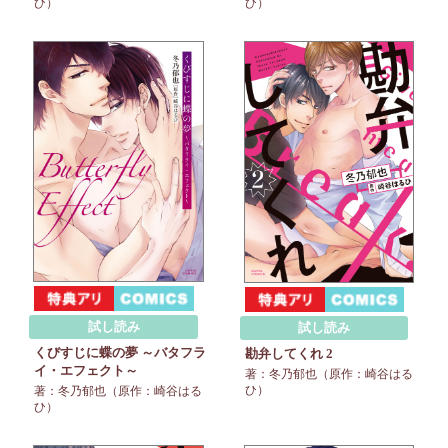
ひ）
ひ）
試し読み
試し読み
くびすじに蝶の夢 ～バタフラ
勘弁してくれ 2
イ・エフェクト～
著：冬乃郁也（原作：崎谷はる
ひ）
著：冬乃郁也（原作：崎谷はる
ひ）