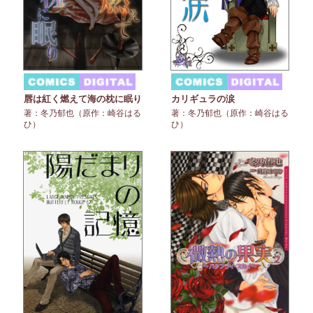
唇は紅く燃えて海の枕に眠り
カリギュラの涙
著：冬乃郁也（原作：崎谷はる
著：冬乃郁也（原作：崎谷はる
ひ）
ひ）