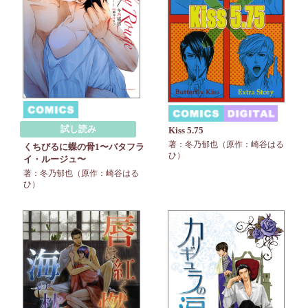
試し読み
Kiss 5.75
著：冬乃郁也（原作：崎谷はる
くちびるに蝶の骨1〜バタフラ
ひ）
イ・ルージュ〜
著：冬乃郁也（原作：崎谷はる
ひ）