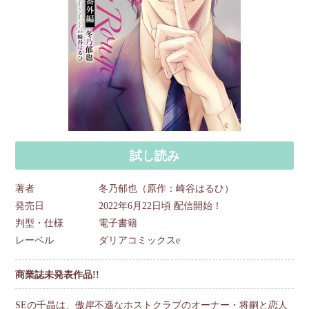
試し読み
著者
冬乃郁也（原作：崎谷はるひ）
発売日
2022年6月22日頃 配信開始！
判型・仕様
電子書籍
レーベル
ダリアコミックスe
商業誌未発表作品!!
SEの千晶は、傲岸不遜なホストクラブのオーナー・将嗣と恋人