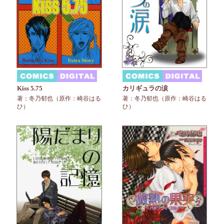
Kiss 5.75
カリギュラの涙
著：冬乃郁也（原作：崎谷はる
著：冬乃郁也（原作：崎谷はる
ひ）
ひ）