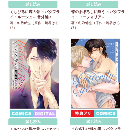
試し読み
試し読み
くちびるに蝶の骨 ～バタフラ
蝶のまぼろしに酔う ～バタフラ
イ・ルージュ～ 番外編 3
イ・ユーフォリア～
著：冬乃郁也（原作：崎谷はる
著：冬乃郁也（原作：崎谷はる
ひ）
ひ）
試し読み
試し読み
まなざしは蝶の蜜 ～バタフラ
くちびるに蝶の骨 ～バタフラ