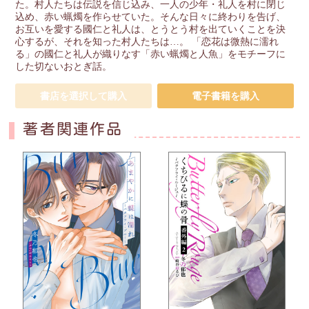
た。村人たちは伝説を信じ込み、一人の少年・礼人を村に閉じ
込め、赤い蝋燭を作らせていた。そんな日々に終わりを告げ、
お互いを愛する國仁と礼人は、とうとう村を出ていくことを決
心するが、それを知った村人たちは…。 「恋花は微熱に濡れ
る」の國仁と礼人が織りなす「赤い蝋燭と人魚」をモチーフに
した切ないおとぎ話。
書店を選択して購入
電子書籍を購入
著者関連作品