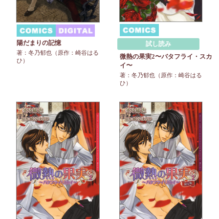
陽だまりの記憶
試し読み
著：冬乃郁也（原作：崎谷はる
微熱の果実2〜バタフライ・スカ
ひ）
イ〜
著：冬乃郁也（原作：崎谷はる
ひ）