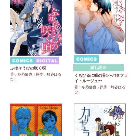
試し読み
ふゆそうびの咲く頃
著：冬乃郁也（原作：崎谷はる
くちびるに蝶の骨1〜バタフラ
ひ）
イ・ルージュ〜
著：冬乃郁也（原作：崎谷はる
ひ）