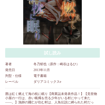
試し読み
著者
冬乃郁也（原作：崎谷はるひ）
発売日
2013年11月
判型・仕様
電子書籍
レーベル
ダリアコミックスe
唇は紅く燃えて海の枕に眠り【商業誌未発表作品！】【見世物
小屋の一行は、赤い蝋燭を売る少年がいる村にやって来た
――。】漁師の國仁が住む村は、人魚伝説に縛られた村だっ