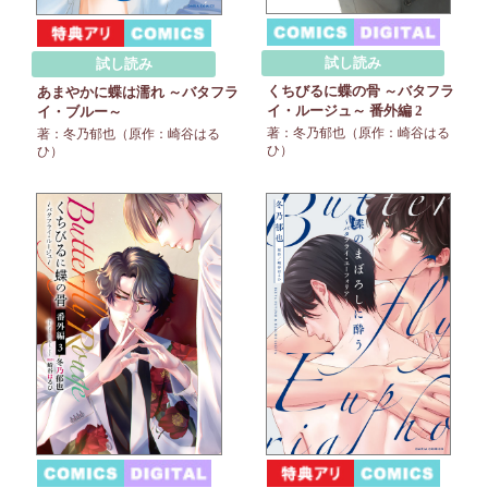
試し読み
試し読み
くちびるに蝶の骨 ～バタフラ
あまやかに蝶は濡れ ～バタフラ
イ・ルージュ～ 番外編 2
イ・ブルー～
著：冬乃郁也（原作：崎谷はる
著：冬乃郁也（原作：崎谷はる
ひ）
ひ）