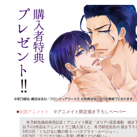
全国アニメイト
※アニメイト限定描き下ろしペーパー
冬乃郁也連続発売記念！アニメイト限定「ダリア×花音連動 描き
以下の2作品をアニメイトでご購入頂くと、冬乃郁也先生の 描き下ろし
9月21日「くちびるに蝶の骨３～バタフライ・ルージュ～」
9月29日「ラブ×デビ(仮)～見習い悪魔と3つの願い～」