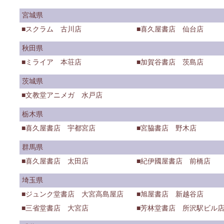
宮城県
スクラム 古川店
喜久屋書店 仙台店
秋田県
ミライア 本荘店
加賀谷書店 茨島店
茨城県
文教堂アニメガ 水戸店
栃木県
喜久屋書店 宇都宮店
宮脇書店 野木店
群馬県
喜久屋書店 太田店
紀伊國屋書店 前橋店
埼玉県
ジュンク堂書店 大宮高島屋店
旭屋書店 新越谷店
三省堂書店 大宮店
芳林堂書店 所沢駅ビル