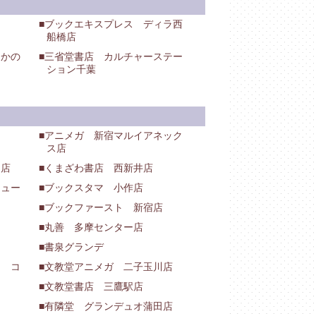
ブックエキスプレス ディラ西
船橋店
たかの
三省堂書店 カルチャーステー
ション千葉
アニメガ 新宿マルイアネック
ス店
川店
くまざわ書店 西新井店
キュー
ブックスタマ 小作店
ブックファースト 新宿店
丸善 多摩センター店
書泉グランデ
ド コ
文教堂アニメガ 二子玉川店
文教堂書店 三鷹駅店
有隣堂 グランデュオ蒲田店