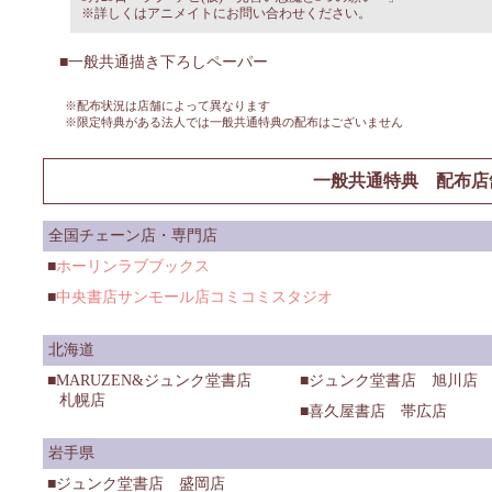
※詳しくはアニメイトにお問い合わせください。
一般共通描き下ろしペーパー
※配布状況は店舗によって異なります
※限定特典がある法人では一般共通特典の配布はございません
一般共通特典 配布店
全国チェーン店・専門店
ホーリンラブブックス
中央書店サンモール店コミコミスタジオ
北海道
MARUZEN&ジュンク堂書店
ジュンク堂書店 旭川店
札幌店
喜久屋書店 帯広店
岩手県
ジュンク堂書店 盛岡店