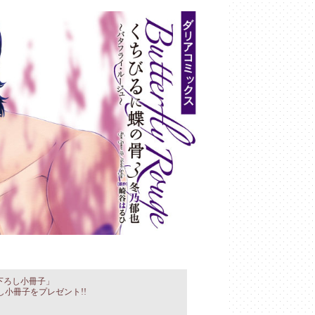
下ろし小冊子」
小冊子をプレゼント!!