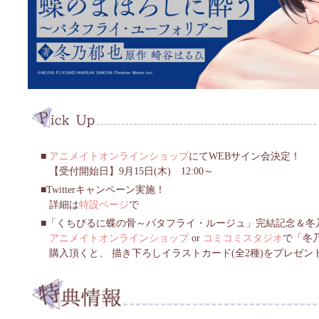
アニメイトオンラインショップ
にてWEBサイン会決定！
【受付開始日】9月15日(木) 12:00～
Twitterキャンペーン実施！
詳細は
特設ページ
で
「くちびるに蝶の骨～バタフライ・ルージュ」完結記念＆冬
アニメイトオンラインショップ
or
コミコミスタジオ
で「冬
購入頂くと、 描き下ろしイラストカード(全2種)をプレゼン