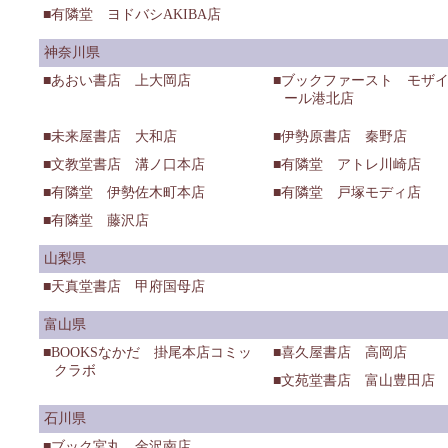
有隣堂 ヨドバシAKIBA店
神奈川県
あおい書店 上大岡店
ブックファースト モザ
ール港北店
未来屋書店 大和店
伊勢原書店 秦野店
文教堂書店 溝ノ口本店
有隣堂 アトレ川崎店
有隣堂 伊勢佐木町本店
有隣堂 戸塚モディ店
有隣堂 藤沢店
山梨県
天真堂書店 甲府国母店
富山県
BOOKSなかだ 掛尾本店コミッ
喜久屋書店 高岡店
クラボ
文苑堂書店 富山豊田店
石川県
ブック宮丸 金沢南店