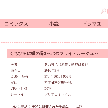
コミックス
小説
ドラマCD
くちびるに蝶の骨3～バタフライ・ルージュ～
著者
冬乃郁也（原作：崎谷はるひ）
発売日
2016年9月
ISBN・品番
978-4-86134-905-8
定価
本体価格648円+税
判型・仕様
B6判
レーベル
ダリアコミックス
ついに完結！ 王将に監禁された千晶は――…!?