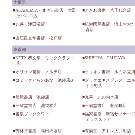
千葉県
ACADEMIAくまざわ書店 津田
ときわ書房 八千代台店
沼パルコ店
丸善 津田沼店
紀伊國屋書店 流山おお
森店
堀江良文堂書店 松戸店
東京都
NET21恭文堂コミッククラフト
SHIBUYA TSUTAYA
店
オリオン書房 ノルテ店
オリオン書房 ルミネ立
コミックとらのあな 池袋店B
ブックエキスプレス エ
ト上野店
旭屋書店 池袋店
丸善 丸の内本店
三省堂書店 池袋本店
三省堂書店 有楽町店
書泉ブックタワー
福家書店 新宿サブナー
ミックストア
芳林堂書店 高田馬場店
有隣堂 アトレ大井町店