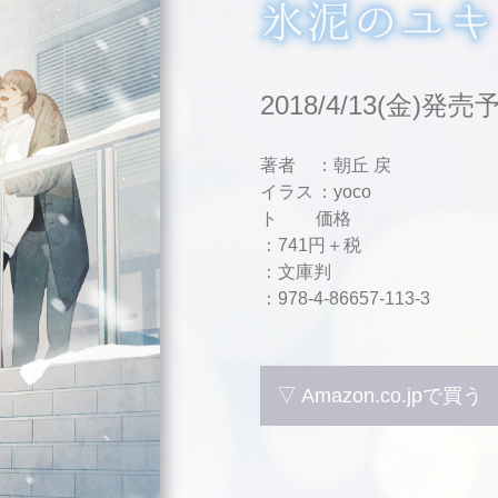
2018/4/13(金)発売
著者
：朝丘 戻
イラス
：yoco
ト
価格
：741円＋税
：文庫判
：978-4-86657-113-3
▽ Amazon.co.jpで買う