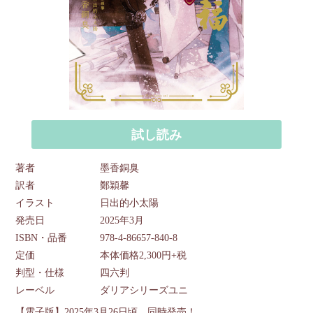
試し読み
著者
墨香銅臭
訳者
鄭穎馨
イラスト
日出的小太陽
発売日
2025年3月
ISBN・品番
978-4-86657-840-8
定価
本体価格2,300円+税
判型・仕様
四六判
レーベル
ダリアシリーズユニ
【電子版】2025年3月26日頃 同時発売！