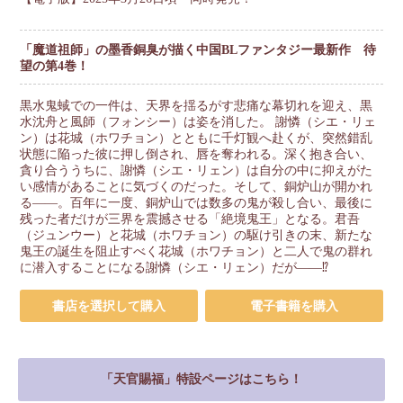
「魔道祖師」の墨香銅臭が描く中国BLファンタジー最新作 待
望の第4巻！
黒水鬼蜮での一件は、天界を揺るがす悲痛な幕切れを迎え、黒
水沈舟と風師（フォンシー）は姿を消した。 謝憐（シエ・リェ
ン）は花城（ホワチョン）とともに千灯観へ赴くが、突然錯乱
状態に陥った彼に押し倒され、唇を奪われる。深く抱き合い、
貪り合ううちに、謝憐（シエ・リェン）は自分の中に抑えがた
い感情があることに気づくのだった。そして、銅炉山が開かれ
る――。百年に一度、銅炉山では数多の鬼が殺し合い、最後に
残った者だけが三界を震撼させる「絶境鬼王」となる。君吾
（ジュンウー）と花城（ホワチョン）の駆け引きの末、新たな
鬼王の誕生を阻止すべく花城（ホワチョン）と二人で鬼の群れ
に潜入することになる謝憐（シエ・リェン）だが――⁉
書店を選択して購入
電子書籍を購入
「天官賜福」特設ページはこちら！