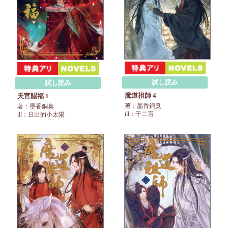
試し読み
試し読み
魔道祖師 4
天官賜福 1
著：墨香銅臭
著：墨香銅臭
ill：千二百
ill：日出的小太陽