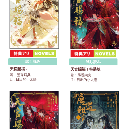
試し読み
試し読み
天官賜福 2
天官賜福 1 特装版
著：墨香銅臭
著：墨香銅臭
ill：日出的小太陽
ill：日出的小太陽