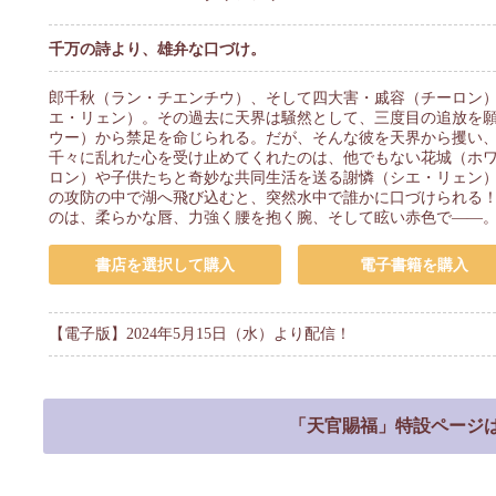
千万の詩より、雄弁な口づけ。
郎千秋（ラン・チエンチウ）、そして四大害・戚容（チーロン
エ・リェン）。その過去に天界は騒然として、三度目の追放を
ウー）から禁足を命じられる。だが、そんな彼を天界から攫い
千々に乱れた心を受け止めてくれたのは、他でもない花城（ホ
ロン）や子供たちと奇妙な共同生活を送る謝憐（シエ・リェン
の攻防の中で湖へ飛び込むと、突然水中で誰かに口づけられる
のは、柔らかな唇、力強く腰を抱く腕、そして眩い赤色で――
書店を選択して購入
電子書籍を購入
【電子版】2024年5月15日（水）より配信！
「天官賜福」特設ページ