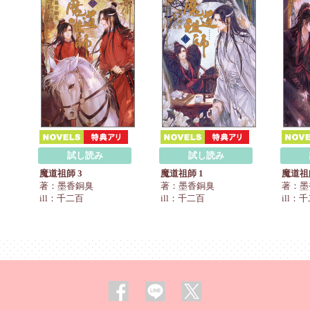
試し読み
試し読み
魔道祖師 3
魔道祖師 1
魔道祖
著：墨香銅臭
著：墨香銅臭
著：墨
ill：千二百
ill：千二百
ill：