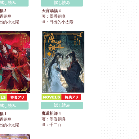
試し読み
試し読み
福 5
天官賜福 4
香銅臭
著：墨香銅臭
：日出的小太陽
ill：日出的小太陽
試し読み
試し読み
魔道祖師 4
福 1
著：墨香銅臭
香銅臭
ill：千二百
：日出的小太陽