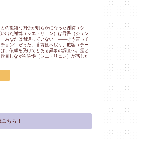
）との複雑な関係が明らかになった謝憐（シ
願い出た謝憐（シエ・リェン）は君吾（ジュン
、「あなたは間違っていない」――そう言って
ワチョン）だった。菩薺観へ戻り、戚容（チー
）は、依頼を受けてとある異象の調査へ。霊と
！瞠目しながら謝憐（シエ・リェン）が感じた
。
はこちら！