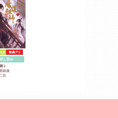
試し読み
師 2
香銅臭
千二百