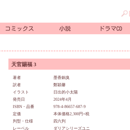
コミックス
小説
ドラマCD
天官賜福 3
著者
墨香銅臭
訳者
鄭穎馨
イラスト
日出的小太陽
発売日
2024年4月
ISBN・品番
978-4-86657-687-9
定価
本体価格2,300円+税
判型・仕様
四六判
レーベル
ダリアシリーズユニ