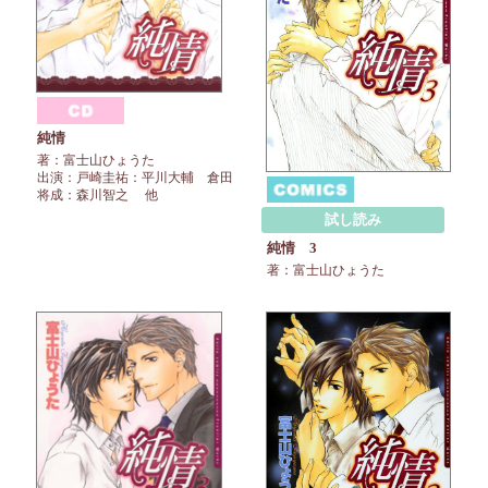
純情
著：富士山ひょうた
出演：戸崎圭祐：平川大輔 倉田
将成：森川智之 他
試し読み
純情 3
著：富士山ひょうた