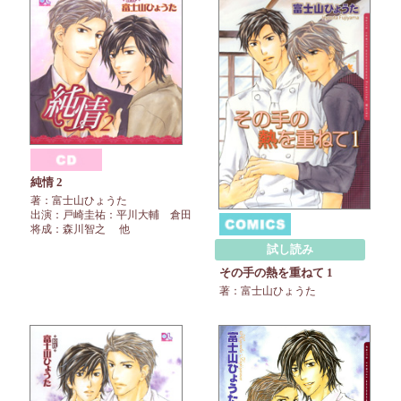
純情 2
著：富士山ひょうた
出演：戸崎圭祐：平川大輔 倉田
将成：森川智之 他
試し読み
その手の熱を重ねて 1
著：富士山ひょうた