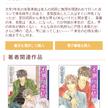
大学2年生の名取孝政は友人の武田に無理矢理誘われて行った合
コンで来生純平と出会う。 意気投合した二人はすぐに仲良くな
ったが、翌日武田から来生が男もOKなバイだと聞き驚く。 葛藤
の末、名取は「友人」になった。 だが何故か来生の「恋人」亨
の存在が面白くない。 そんな自分の気持ちに戸惑う名取だが、
さらに噂の「恋人」亨に会ってしまい―― !? 来生の心情を描い
た描き下ろし付き。
書店を選択して購入
電子書籍を購入
著者関連作品