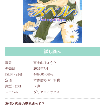
試し読み
著者
富士山ひょうた
発売日
2003年7月
ISBN・品番
4-89601-660-2
定価
本体価格561円+税
判型・仕様
B6判
レーベル
ダリアコミックス
友情と恋愛の境界線って？