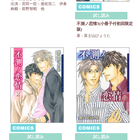
出演：宮田一臣：遊佐浩二 伊倉
絢都：前野智昭 他
試し読み
不測ノ恋情3(小冊子付初回限定
版)
著：富士山ひょうた
試し読み
試し読み