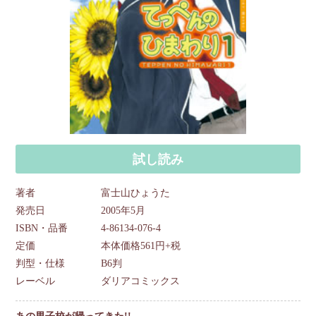
試し読み
著者
富士山ひょうた
発売日
2005年5月
ISBN・品番
4-86134-076-4
定価
本体価格561円+税
判型・仕様
B6判
レーベル
ダリアコミックス