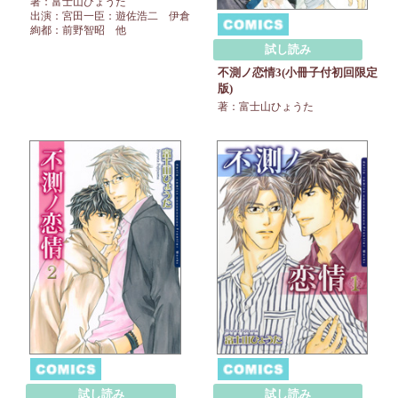
著：富士山ひょうた
出演：宮田一臣：遊佐浩二 伊倉
絢都：前野智昭 他
試し読み
不測ノ恋情3(小冊子付初回限定
版)
著：富士山ひょうた
試し読み
試し読み