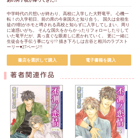
あの男子校が帰ってきた!!
中学時代の片想いが終わり、高校に入学した大野竜平。 心機一
転！の入学初日、前の席の今泉国久と知り合う。 国久は全校生
徒の9割がホモと噂される高校と知らずに入学してしまい、周り
に途惑いがち。 そんな国久をからかったりフォローしたりして
いた竜平だが、真っ直ぐな眼差しに惹かれていく。 更に一緒に
生徒会を手伝う事になり!? 描き下ろしは古谷と相川のラブスト
ーリー♥27ページ!!
書店を選択して購入
電子書籍を購入
著者関連作品