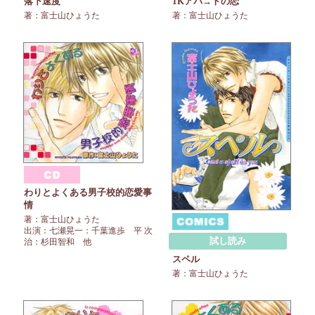
落下速度
1Kアパ→トの恋
著：富士山ひょうた
著：富士山ひょうた
わりとよくある男子校的恋愛事
情
著：富士山ひょうた
出演：七瀬晃一：千葉進歩 平 次
試し読み
治：杉田智和 他
スペル
著：富士山ひょうた