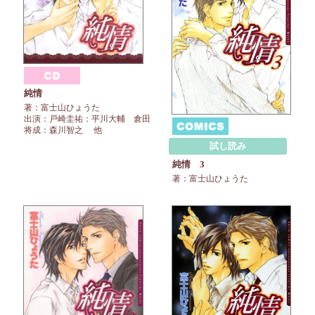
純情
著：富士山ひょうた
出演：戸崎圭祐：平川大輔 倉田
将成：森川智之 他
試し読み
純情 3
著：富士山ひょうた