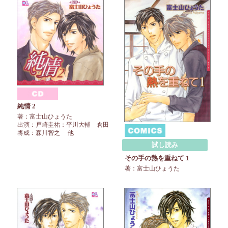
純情 2
著：富士山ひょうた
出演：戸崎圭祐：平川大輔 倉田
将成：森川智之 他
試し読み
その手の熱を重ねて 1
著：富士山ひょうた