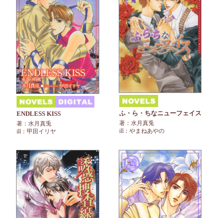
ふ・ら・ちなニューフェイス
ENDLESS KISS
著：水月真兎
著：水月真兎
ill：やまねあやの
ill：甲田イリヤ