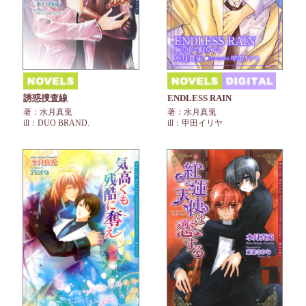
誘惑捜査線
ENDLESS RAIN
著：水月真兎
著：水月真兎
ill：DUO BRAND.
ill：甲田イリヤ