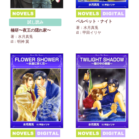
ベルベット・ナイト
試し読み
著：水月真兎
極研〜夜王の隠れ家〜
ill：甲田イリヤ
著：水月真兎
ill：明神 翼