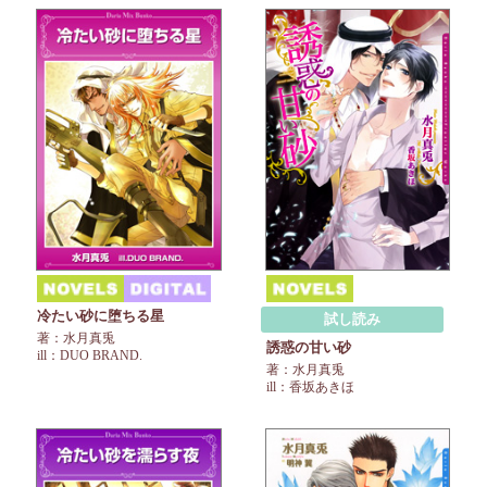
冷たい砂に堕ちる星
試し読み
著：水月真兎
誘惑の甘い砂
ill：DUO BRAND.
著：水月真兎
ill：香坂あきほ