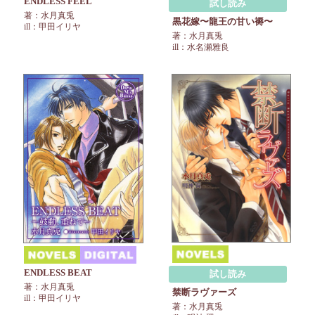
ENDLESS FEEL
試し読み
著：水月真兎
黒花嫁〜龍王の甘い褥〜
ill：甲田イリヤ
著：水月真兎
ill：水名瀬雅良
ENDLESS BEAT
試し読み
著：水月真兎
禁断ラヴァーズ
ill：甲田イリヤ
著：水月真兎