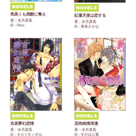
気高くも残酷に奪え
紅蓮天使は恋する
著：水月真兎
著：水月真兎
ill：Mera
ill：東条さかな
吉原夢幻恋情
花街純情浪漫
著：水月真兎
著：水月真兎
ill：タカツキノボル
ill：すがはら竜