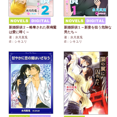
新婚探偵２～略奪された夜鳴鶯
新婚探偵１～新妻を狙う危険な
は愛に啼く～
男たち～
著：水月真兎
著：水月真兎
ill：シキユリ
ill：シキユリ