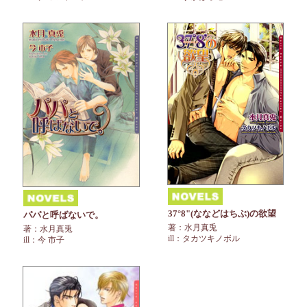
37°8"(ななどはちぶ)の欲望
パパと呼ばないで。
著：水月真兎
著：水月真兎
ill：タカツキノボル
ill：今 市子