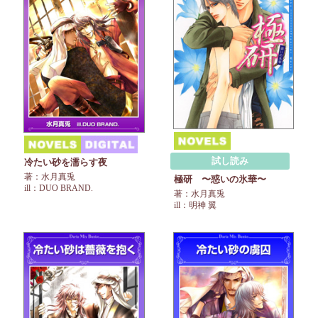
試し読み
冷たい砂を濡らす夜
著：水月真兎
極研 〜惑いの氷華〜
ill：DUO BRAND.
著：水月真兎
ill：明神 翼