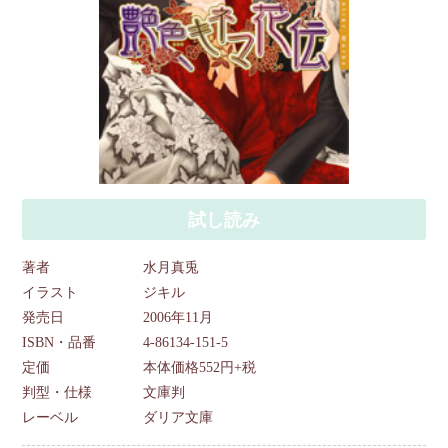
試し読み
著者
水月真兎
イラスト
ジキル
発売日
2006年11月
ISBN・品番
4-86134-151-5
定価
本体価格552円+税
判型・仕様
文庫判
レーベル
ダリア文庫