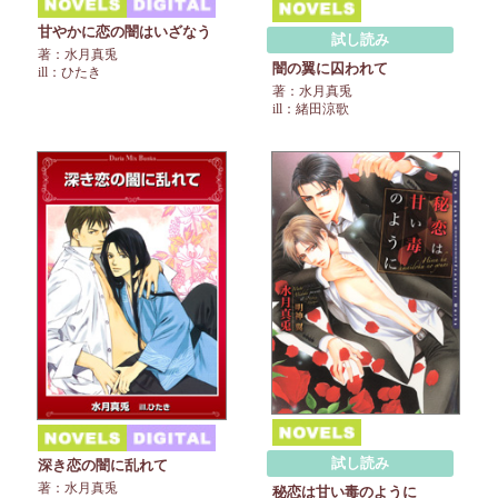
甘やかに恋の闇はいざなう
試し読み
著：水月真兎
闇の翼に囚われて
ill：ひたき
著：水月真兎
ill：緒田涼歌
試し読み
深き恋の闇に乱れて
著：水月真兎
秘恋は甘い毒のように