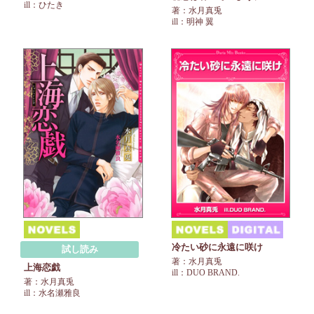
ill：ひたき
著：水月真兎
ill：明神 翼
冷たい砂に永遠に咲け
試し読み
著：水月真兎
上海恋戯
ill：DUO BRAND.
著：水月真兎
ill：水名瀬雅良