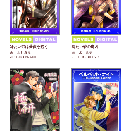
冷たい砂は薔薇を抱く
冷たい砂の虜囚
著：水月真兎
著：水月真兎
ill：DUO BRAND.
ill：DUO BRAND.