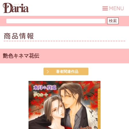
商品情報
艶色キネマ花伝
著者関連作品