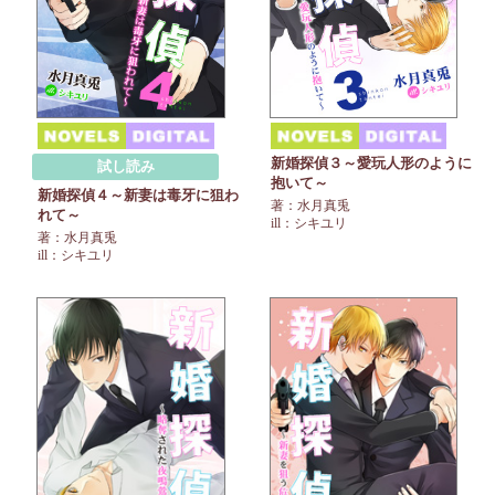
新婚探偵３～愛玩人形のように
試し読み
抱いて～
新婚探偵４～新妻は毒牙に狙わ
著：水月真兎
れて～
ill：シキユリ
著：水月真兎
ill：シキユリ