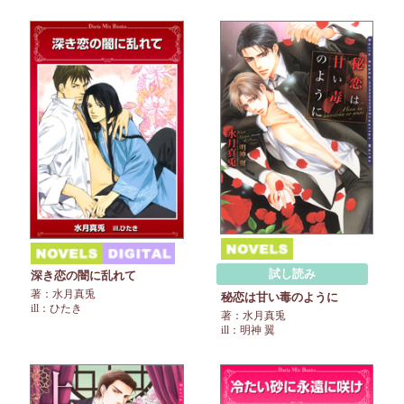
試し読み
深き恋の闇に乱れて
著：水月真兎
秘恋は甘い毒のように
ill：ひたき
著：水月真兎
ill：明神 翼