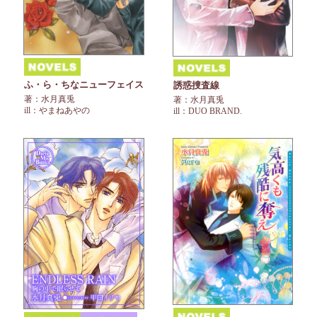
ふ・ら・ちなニューフェイス
誘惑捜査線
著：水月真兎
著：水月真兎
ill：やまねあやの
ill：DUO BRAND.