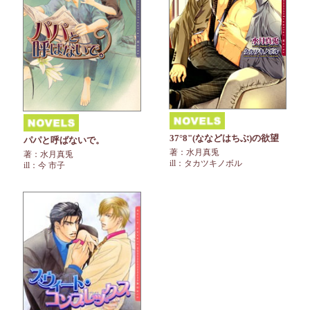
37°8"(ななどはちぶ)の欲望
パパと呼ばないで。
著：水月真兎
著：水月真兎
ill：タカツキノボル
ill：今 市子