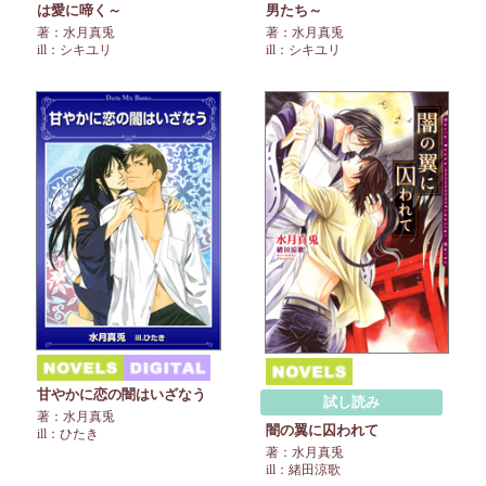
は愛に啼く～
男たち～
著：水月真兎
著：水月真兎
ill：シキユリ
ill：シキユリ
甘やかに恋の闇はいざなう
試し読み
著：水月真兎
闇の翼に囚われて
ill：ひたき
著：水月真兎
ill：緒田涼歌