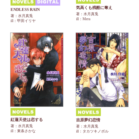
気高くも残酷に奪え
ENDLESS RAIN
著：水月真兎
著：水月真兎
ill：Mera
ill：甲田イリヤ
紅蓮天使は恋する
吉原夢幻恋情
著：水月真兎
著：水月真兎
ill：東条さかな
ill：タカツキノボル