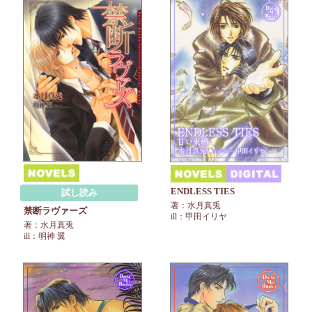
ENDLESS TIES
試し読み
著：水月真兎
禁断ラヴァーズ
ill：甲田イリヤ
著：水月真兎
ill：明神 翼