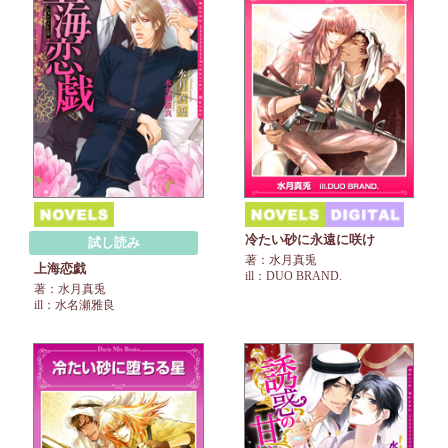
冷たい砂に永遠に咲け
試し読み
著：水月真兎
上海恋戯
ill：DUO BRAND.
著：水月真兎
ill：水名瀬雅良