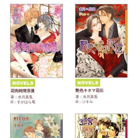
艶色キネマ花伝
花街純情浪漫
著：水月真兎
著：水月真兎
ill：ジキル
ill：すがはら竜