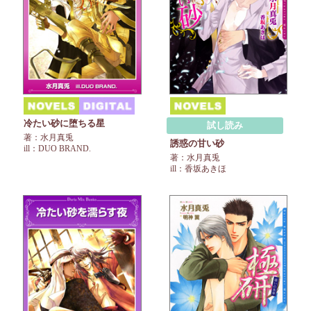
冷たい砂に堕ちる星
試し読み
著：水月真兎
誘惑の甘い砂
ill：DUO BRAND.
著：水月真兎
ill：香坂あきほ