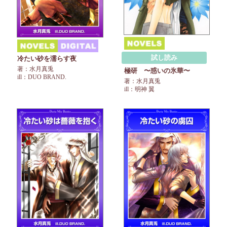
試し読み
冷たい砂を濡らす夜
著：水月真兎
極研 〜惑いの氷華〜
ill：DUO BRAND.
著：水月真兎
ill：明神 翼