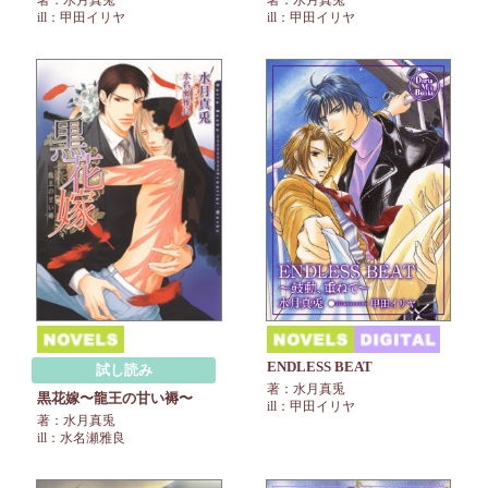
ill：甲田イリヤ
ill：甲田イリヤ
ENDLESS BEAT
試し読み
著：水月真兎
黒花嫁〜龍王の甘い褥〜
ill：甲田イリヤ
著：水月真兎
ill：水名瀬雅良