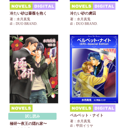
冷たい砂は薔薇を抱く
冷たい砂の虜囚
著：水月真兎
著：水月真兎
ill：DUO BRAND.
ill：DUO BRAND.
ベルベット・ナイト
試し読み
著：水月真兎
極研〜夜王の隠れ家〜
ill：甲田イリヤ