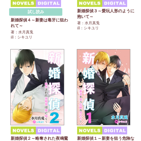
新婚探偵３～愛玩人形のように
試し読み
抱いて～
新婚探偵４～新妻は毒牙に狙わ
著：水月真兎
れて～
ill：シキユリ
著：水月真兎
ill：シキユリ
新婚探偵２～略奪された夜鳴鶯
新婚探偵１～新妻を狙う危険な