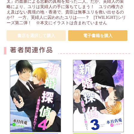
叉』の血脈による悲劇の真相を知った二人。だが、芙緋人の策
略により、ユリは芙緋人の手に落ちてしまう！ ユリの権力さ
え及ばない異境の地・香港で、貴臣は無事ユリを救い出せるの
か!? 一方、芙緋人に囚われたユリは――？ [TWILIGHT]シリ
ーズ第二弾！ ※本文にイラストは含まれていません
書店を選択して購入
電子書籍を購入
著者関連作品