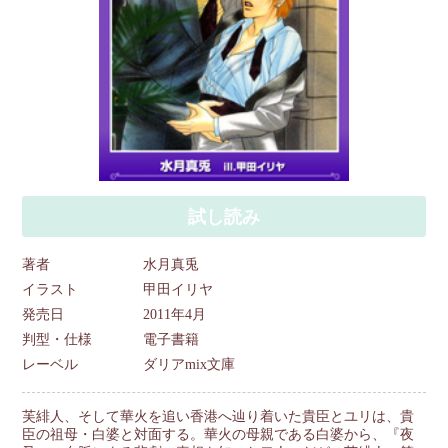
試し読み
著者
水月真兎
イラスト
甲田イリヤ
発売日
2011年4月
判型・仕様
電子書籍
レーベル
ダリアmix文庫
芙緋人、そして華火を追い香港へ辿り着いた貴臣とユリは、貴
臣の祖母・白婆と対面する。華火の母親である白婆から、『夜