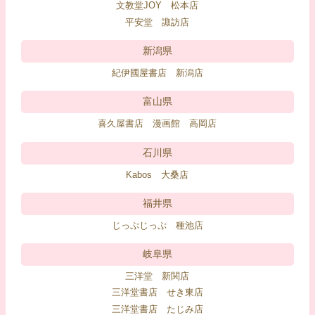
文教堂JOY 松本店
平安堂 諏訪店
新潟県
紀伊國屋書店 新潟店
富山県
喜久屋書店 漫画館 高岡店
石川県
Kabos 大桑店
福井県
じっぷじっぷ 種池店
岐阜県
三洋堂 新関店
三洋堂書店 せき東店
三洋堂書店 たじみ店