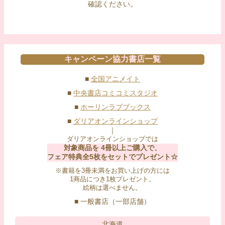
確認ください。
キャンペーン協力書店一覧
■
全国アニメイト
■
中央書店コミコミスタジオ
■
ホーリンラブブックス
■
ダリアオンラインショップ
｜
ダリアオンラインショップでは
対象商品を 4冊以上ご購入で、
フェア特典全5枚をセットでプレゼント☆
※書籍を3冊未満をお買い上げの方には
1商品につき1枚プレゼント。
絵柄は選べません。
■ 一般書店（一部店舗）
北海道