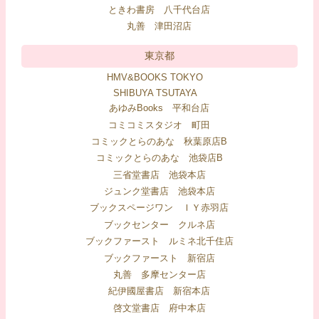
ときわ書房 八千代台店
丸善 津田沼店
東京都
HMV&BOOKS TOKYO
SHIBUYA TSUTAYA
あゆみBooks 平和台店
コミコミスタジオ 町田
コミックとらのあな 秋葉原店B
コミックとらのあな 池袋店B
三省堂書店 池袋本店
ジュンク堂書店 池袋本店
ブックスページワン ＩＹ赤羽店
ブックセンター クルネ店
ブックファースト ルミネ北千住店
ブックファースト 新宿店
丸善 多摩センター店
紀伊國屋書店 新宿本店
啓文堂書店 府中本店