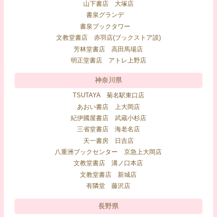
山下書店 大塚店
書泉グランデ
書泉ブックタワー
文教堂書店 赤羽店(ブックストア談)
芳林堂書店 高田馬場店
明正堂書店 アトレ上野店
神奈川県
TSUTAYA 菊名駅東口店
あおい書店 上大岡店
紀伊國屋書店 武蔵小杉店
三省堂書店 海老名店
天一書房 日吉店
八重洲ブックセンター 京急上大岡店
文教堂書店 溝ノ口本店
文教堂書店 新城店
有隣堂 藤沢店
長野県