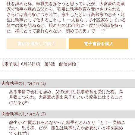
社を辞めた柊。転職先を探そうと思っていたが、大富豪の高蔵
家で執事を務める父から、強引に執事教育を受けさせられる。
さらには高月収につられて、家出したという高蔵家の息子・龍
生に執事として仕えることに！ 一人暮らしで小説家をしている
龍生の家を訪ねると、現れたのは5年前に一度だけ関係を持っ
た、柊にとって忘れられない「初めての男」で──!?
書店を選択して購入
電子書籍を購入
【電子版】6月28日頃 第6話 配信開始！
肉食執事のしつけ方 (1)
ある事情で会社を辞め、父の強引な執事教育を受けた柊。高
月収につられ、大富豪の家出息子だという龍生に仕えること
になるが!?
肉食執事のしつけ方 (2)
龍生が5年間忘れられなかった相手だとわかり「もう一度触れ
たい」思う柊。だが、龍生は執事なんか必要ないと柊を認め
てくれず!?