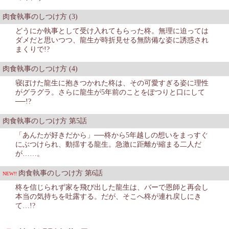
肉食執事のしつけ方 (3)
どうにか執事として受け入れてもらった柊。無理に迫っては
ダメだと思いつつ、龍生が時折見せる無防備な姿に誘惑され
まくりで!?
肉食執事のしつけ方 (4)
寝ぼけた龍生に抱きつかれた柊は、その可愛すぎる姿に理性
がグラグラ。さらに龍生が5年前のことをぽつりと口にして
──!?
肉食執事のしつけ方 第5話
「あんたが好きだから」──柊から5年越しの想いをまっすぐ
にぶつけられ、動揺する龍生。急激に距離が縮まる二人だ
が……。
肉食執事のしつけ方 第6話
NEW!!
柊を信じられず家を飛び出した龍生は、バーで恩師と再会し
本当の気持ちを吐露する。だが、そこへ柊が連れ戻しにき
て…!?