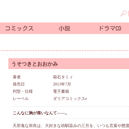
コミックス
小説
ドラマCD
うそつきとおおかみ
著者
箱石タミィ
発売日
2013年7月
判型・仕様
電子書籍
レーベル
ダリアコミックスe
こんなに胸が痛いなんて——。
天邪鬼な崇良は、大好きな幼馴染みの三月を、いつも言葉や態