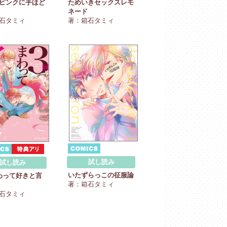
ピンクに手ほど
ためいきセックスレモ
ネード
石タミィ
著：箱石タミィ
試し読み
試し読み
いたずらっこの征服論
わって好きと言
著：箱石タミィ
石タミィ