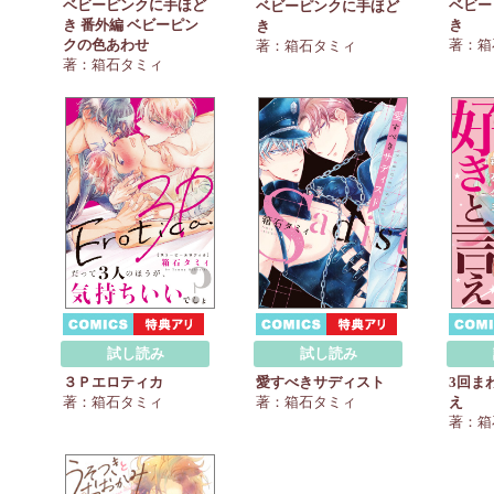
ベビーピンクに手ほど
ベビー
ベビーピンクに手ほど
き 番外編 ベビーピン
き
き
クの色あわせ
著：箱
著：箱石タミィ
著：箱石タミィ
試し読み
試し読み
３Ｐエロティカ
愛すべきサディスト
3回ま
著：箱石タミィ
著：箱石タミィ
え
著：箱