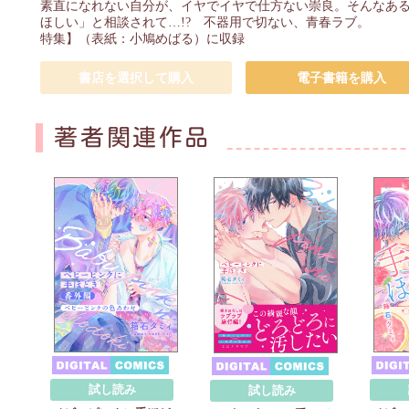
素直になれない自分が、イヤでイヤで仕方ない崇良。そんなあ
ほしい」と相談されて…!? 不器用で切ない、青春ラブ。 【Da
特集】（表紙：小鳩めばる）に収録
書店を選択して購入
電子書籍を購入
著者関連作品
試し読み
試し読み