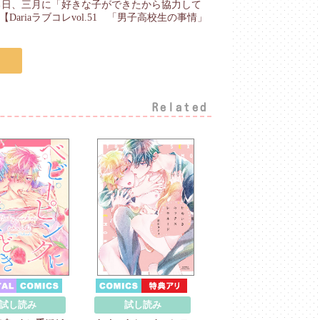
る日、三月に「好きな子ができたから協力して
riaラブコレvol.51 「男子高校生の事情」
Related
試し読み
試し読み