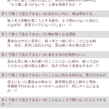
枇々木に激しく抱かれるたび、身も心も翻弄される絢斗は
「もう俺に近づかないで」と彼を拒絶するが…!?
甘くて熱くて息もできない (4) 忘れたいのに、体は求めてる…
枇々木と距離を置こうとする絢斗。もう関わらないと決心し
たはずが、実習でペアになってしまい…!?
甘くて熱くて息もできない (5) 胸が熱くなる理由
夏休みのサロン見学に、枇々木と一緒に行くことになる絢
斗。当日、見学に訪れたのは、実は枇々木の母の店で!?
甘くて熱くて息もできない (6) 息をするのが気持ちいい
花火を見に枇々木の家へ行くことになった絢斗。頼ってばか
りだからと彼の迎えを断り、自力で向かう決意をするが…!?
甘くて熱くて息もできない (7) こんなに乱れる自分は、君だけのもの
恋人になった夏休みが終わり、新学期を迎えた絢斗と理央。
学園祭で行われるショーのチーム分けで、同じチームになる
が…？
甘くて熱くて息もできない (8) こんなところで変になったらどうする
の…！