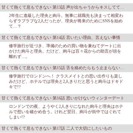
甘くて熱くて息もできない 第13話 声が出ちゃうからキスしてて…
2年生に進級した理央と絢斗。無事に就職先も決まって相変わ
らずラブラブな2人だったが、理央が将来のためにSNSを始め
て…？
甘くて熱くて息もできない 第14話 言いたい理由、言えない事情
修学旅行が近づき、準備のための買い物を兼ねてデートに出
かけた絢斗と理央。だけど、絢斗は百々花からの助言が頭を
離れず…。
甘くて熱くて息もできない 第15話 舌を絡めたらもう止まらない…
修学旅行でロンドンへ！ クラスメイトとの思い出作りも楽し
みだけど、ホテルでは理央と2人きりだと思うと絢斗はドキド
キで!?
甘くて熱くて息もできない 第16話 思いがけないウィンターデート
ロンドンでの夜、ようやく2人きりになれた絢斗と理央はホテ
ルで想いを確かめ合う。けれど翌日、絢斗が街中ではぐれて
しまい!?
甘くて熱くて息もできない 第17話 二人で大切にしたいもの