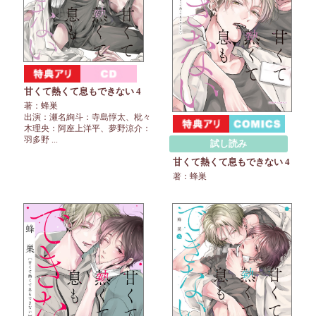
甘くて熱くて息もできない 4
著：蜂巣
出演：瀬名絢斗：寺島惇太、枇々
木理央：阿座上洋平、夢野涼介：
羽多野 ...
試し読み
甘くて熱くて息もできない 4
著：蜂巣