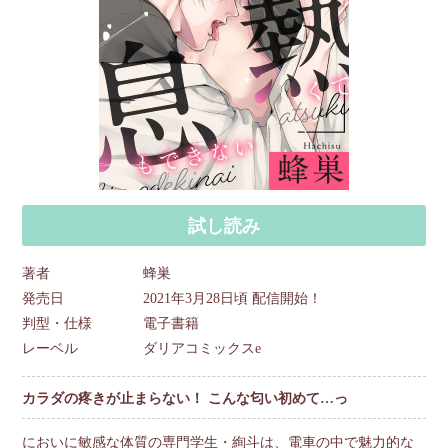
試し読み
著者
蜂巣
発売日
2021年3月28日頃 配信開始！
判型・仕様
電子書籍
レーベル
ダリアコミックスe
カラダの疼きが止まらない！ こんな匂い初めて…っ
においに敏感な体質の専門学生・絢斗は、電車の中で魅力的な