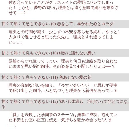
付き合っていることがクラスメイトの夢野にバレてしまっ
た！ しかも、夢野の匂いは理央とは違う意味で絢斗を動揺さ
せて──？
甘くて熱くて息もできない (9) 恋をして、暴かれた心とカラダ
理央との時間が減り、少しずつ不安を募らせる絢斗。やっと2
人きりで過ごせると思った矢先に、理央とすれ違ってしま
い……。
甘くて熱くて息もできない (10) 絶対に譲れない想い
誤解からすれ違ってしまい、理央と何日も連絡を取り合わな
いままで思い悩む絢斗。その姿を見て心配したりえは──？
甘くて熱くて息もできない (11) 色あせない愛の花
理央の真剣な想いを知り、「今すぐ会いたい」と思わず夢中
で駆け出した絢斗。ふと気づくと理央から着信があって…？
甘くて熱くて息もできない (12) 匂いも体温も、溶け合ってひとつにな
る
「愛」を表現した学園祭のステージは無事に成功。抱えてい
た不安もお互い正直に伝え、気持ちを確かめ合った2人は
──。