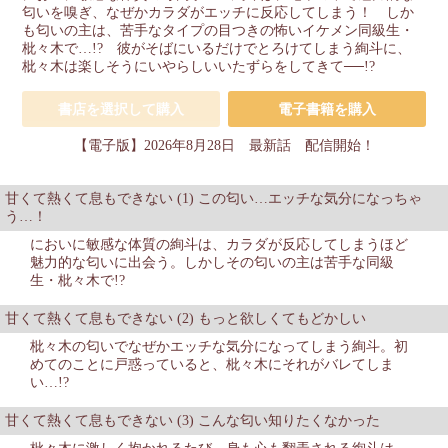
匂いを嗅ぎ、なぜかカラダがエッチに反応してしまう！ しか
も匂いの主は、苦手なタイプの目つきの怖いイケメン同級生・
枇々木で…!? 彼がそばにいるだけでとろけてしまう絢斗に、
枇々木は楽しそうにいやらしいいたずらをしてきて──!?
書店を選択して購入
電子書籍を購入
【電子版】2026年8月28日 最新話 配信開始！
甘くて熱くて息もできない (1) この匂い…エッチな気分になっちゃ
う…！
においに敏感な体質の絢斗は、カラダが反応してしまうほど
魅力的な匂いに出会う。しかしその匂いの主は苦手な同級
生・枇々木で!?
甘くて熱くて息もできない (2) もっと欲しくてもどかしい
枇々木の匂いでなぜかエッチな気分になってしまう絢斗。初
めてのことに戸惑っていると、枇々木にそれがバレてしま
い…!?
甘くて熱くて息もできない (3) こんな匂い知りたくなかった