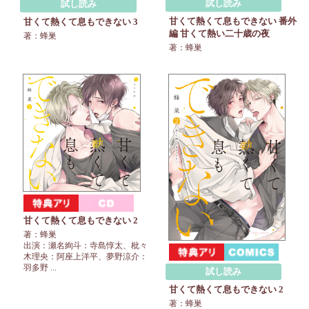
試し読み
試し読み
甘くて熱くて息もできない 番外
甘くて熱くて息もできない 3
編 甘くて熱い二十歳の夜
著：蜂巣
著：蜂巣
甘くて熱くて息もできない 2
著：蜂巣
出演：瀬名絢斗：寺島惇太、枇々
木理央：阿座上洋平、夢野涼介：
羽多野 ...
試し読み
甘くて熱くて息もできない 2
著：蜂巣