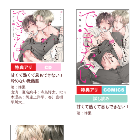
甘くて熱くて息もできない 1
冷めない微熱盤
著：蜂巣
出演：瀬名絢斗：寺島惇太、枇々
木理央：阿座上洋平、春川直樹：
試し読み
平川大...
甘くて熱くて息もできない 1
著：蜂巣