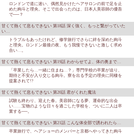
ロンドンで道に迷い、偶然見かけたヘアサロンの前で足を止
めた絢斗と理央。そこで出会ったのは、日本人美容師の優吾
で──？
甘くて熱くて息もできない 第18話 深く強く、もっと繋がっていた
い…
トラブルもあったけれど、修学旅行でさらに絆を深めた絢斗
と理央。ロンドン最後の夜、もう我慢できないと激しく求め
合い…。
甘くて熱くて息もできない 第19話 わからせてよ、体の奥まで…
「卒業したら…一緒に住まね…？」専門学校の卒業が迫り、
期待と不安が入り交じる絢斗。寮を出る予定の理央に同棲を
提案されて!?
甘くて熱くて息もできない 第20話 君がくれた魔法
試験も終わり、迎えた春。美容師になる夢、運命的な出会
い……宝物のような日々を過ごした学校を、ついに二人は卒
業する──。
甘くて熱くて息もできない 第21話 こんな体全部で誘われたら…
卒業旅行で、ヘアショーのメンバーと京都へやってきた絢斗