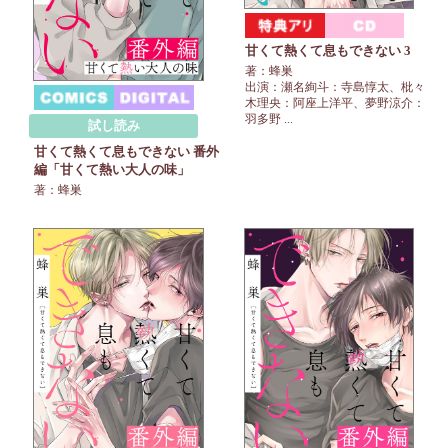
甘くて熱くて息もできない 3
著：蜂巣
出演：瀬名絢斗：寺島惇太、枇々
木理央：阿座上洋平、夢野涼介：
羽多野 ...
試し読み
甘くて熱くて息もできない 番外
編「甘くて熱い大人の味」
著：蜂巣