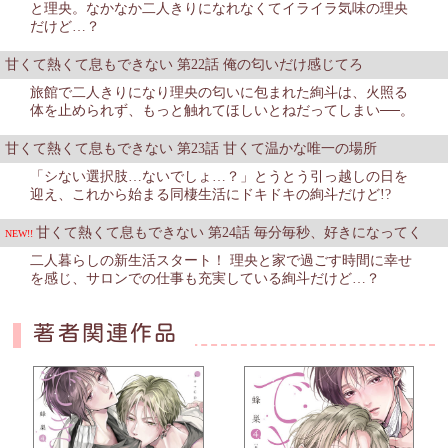
と理央。なかなか二人きりになれなくてイライラ気味の理央
だけど…？
甘くて熱くて息もできない 第22話 俺の匂いだけ感じてろ
旅館で二人きりになり理央の匂いに包まれた絢斗は、火照る
体を止められず、もっと触れてほしいとねだってしまい──。
甘くて熱くて息もできない 第23話 甘くて温かな唯一の場所
「シない選択肢…ないでしょ…？」とうとう引っ越しの日を
迎え、これから始まる同棲生活にドキドキの絢斗だけど!?
甘くて熱くて息もできない 第24話 毎分毎秒、好きになってく
NEW!!
二人暮らしの新生活スタート！ 理央と家で過ごす時間に幸せ
を感じ、サロンでの仕事も充実している絢斗だけど…？
著者関連作品