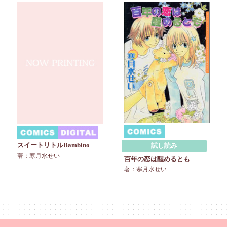
スイートリトルBambino
試し読み
著：寒月水せい
百年の恋は醒めるとも
著：寒月水せい