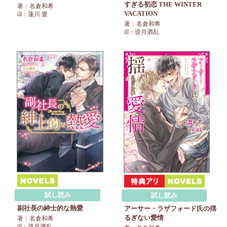
すぎる初恋 THE WINTER
著：名倉和希
VACATION
ill：蓮川 愛
著：名倉和希
ill：逆月酒乱
試し読み
試し読み
副社長の紳士的な熱愛
アーサー・ラザフォード氏の揺
るぎない愛情
著：名倉和希
ill：逆月酒乱