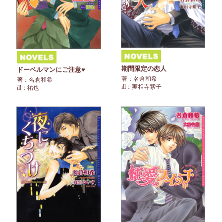
期間限定の恋人
ドーベルマンにご注意♥
著：名倉和希
著：名倉和希
ill：実相寺紫子
ill：祐也