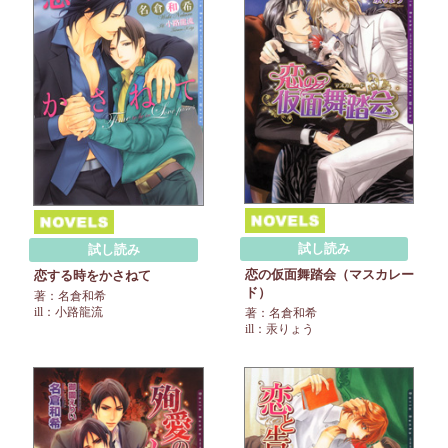
試し読み
試し読み
恋の仮面舞踏会（マスカレー
恋する時をかさねて
ド）
著：名倉和希
ill：小路龍流
著：名倉和希
ill：汞りょう