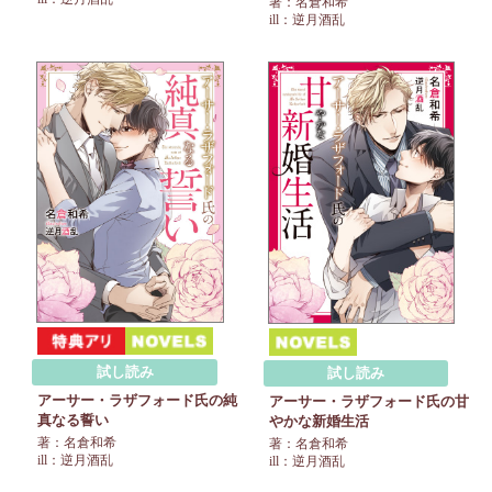
著：名倉和希
ill：逆月酒乱
試し読み
試し読み
アーサー・ラザフォード氏の純
アーサー・ラザフォード氏の甘
真なる誓い
やかな新婚生活
著：名倉和希
著：名倉和希
ill：逆月酒乱
ill：逆月酒乱