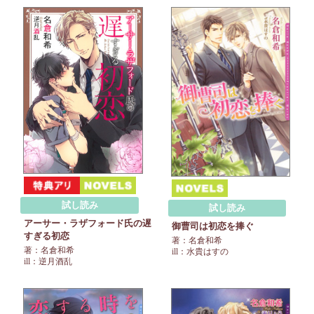
試し読み
試し読み
アーサー・ラザフォード氏の遅
御曹司は初恋を捧ぐ
すぎる初恋
著：名倉和希
著：名倉和希
ill：水貴はすの
ill：逆月酒乱