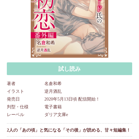
試し読み
著者
名倉和希
イラスト
逆月酒乱
発売日
2020年5月13日頃 配信開始！
判型・仕様
電子書籍
レーベル
ダリア文庫e
2人の「あの頃」と気になる「その後」が読める、甘々短編集！