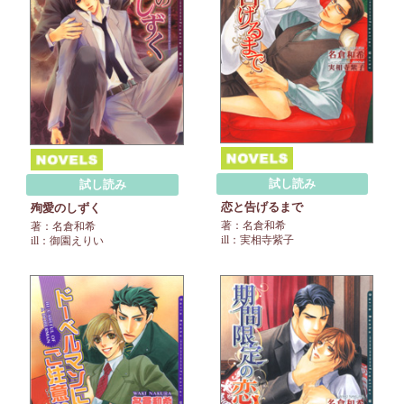
試し読み
試し読み
恋と告げるまで
殉愛のしずく
著：名倉和希
著：名倉和希
ill：実相寺紫子
ill：御園えりい