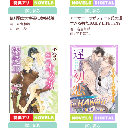
試し読み
試し読み
強引騎士の幸福な政略結婚
アーサー・ラザフォード氏の遅
すぎる初恋 DAILY LIFE in NY
著：名倉和希
ill：蓮川 愛
著：名倉和希
ill：逆月酒乱
試し読み
試し読み