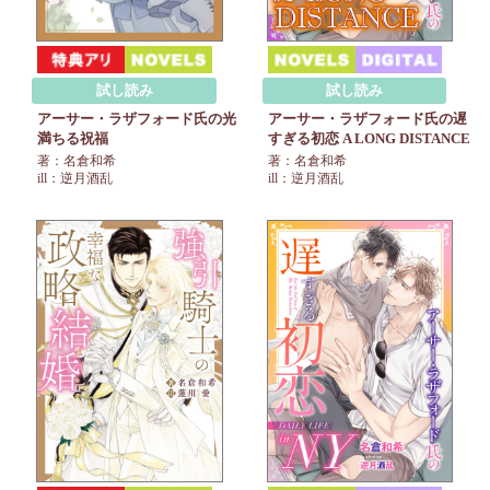
試し読み
試し読み
アーサー・ラザフォード氏の遅
アーサー・ラザフォード氏の光
すぎる初恋 A LONG DISTANCE
満ちる祝福
著：名倉和希
著：名倉和希
ill：逆月酒乱
ill：逆月酒乱