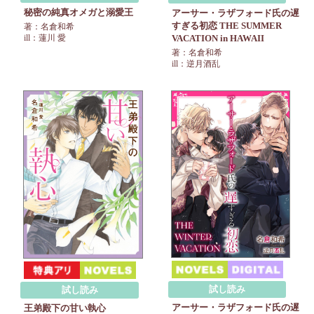
秘密の純真オメガと溺愛王
アーサー・ラザフォード氏の遅
すぎる初恋 THE SUMMER
著：名倉和希
VACATION in HAWAII
ill：蓮川 愛
著：名倉和希
ill：逆月酒乱
試し読み
試し読み
アーサー・ラザフォード氏の遅
王弟殿下の甘い執心