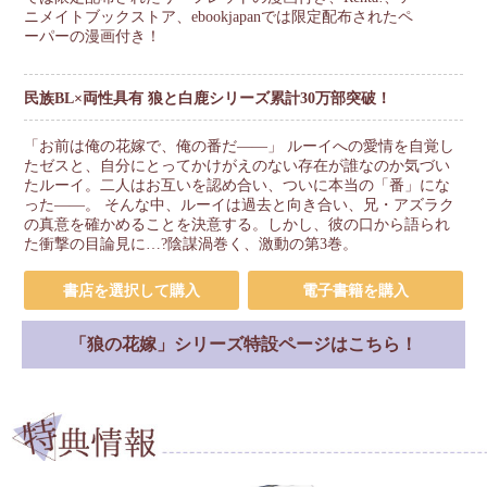
ニメイトブックストア、ebookjapanでは限定配布されたペ
ーパーの漫画付き！
民族BL×両性具有 狼と白鹿シリーズ累計30万部突破！
「お前は俺の花嫁で、俺の番だ――」 ルーイへの愛情を自覚し
たゼスと、自分にとってかけがえのない存在が誰なのか気づい
たルーイ。二人はお互いを認め合い、ついに本当の「番」にな
った――。 そんな中、ルーイは過去と向き合い、兄・アズラク
の真意を確かめることを決意する。しかし、彼の口から語られ
た衝撃の目論見に…?陰謀渦巻く、激動の第3巻。
書店を選択して購入
電子書籍を購入
「狼の花嫁」シリーズ特設ページはこちら！