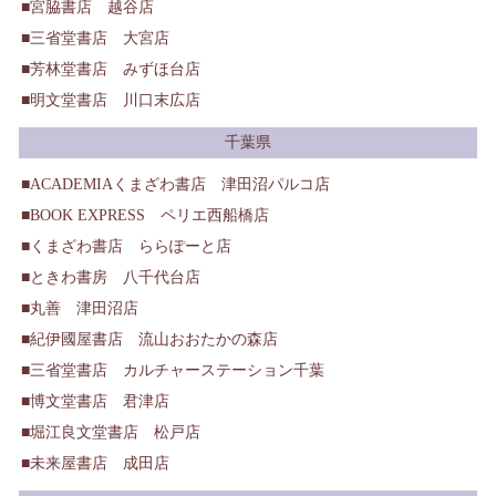
宮脇書店 越谷店
三省堂書店 大宮店
芳林堂書店 みずほ台店
明文堂書店 川口末広店
千葉県
ACADEMIAくまざわ書店 津田沼パルコ店
BOOK EXPRESS ペリエ西船橋店
くまざわ書店 ららぽーと店
ときわ書房 八千代台店
丸善 津田沼店
紀伊國屋書店 流山おおたかの森店
三省堂書店 カルチャーステーション千葉
博文堂書店 君津店
堀江良文堂書店 松戸店
未来屋書店 成田店