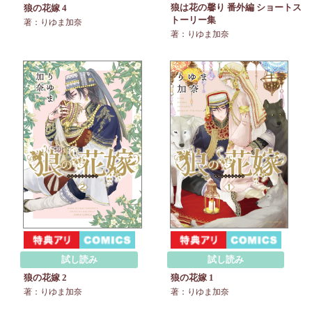
狼は花の馨り 番外編 ショートス
狼の花嫁 4
トーリー集
著：りゆま加奈
著：りゆま加奈
試し読み
試し読み
狼の花嫁 2
狼の花嫁 1
著：りゆま加奈
著：りゆま加奈