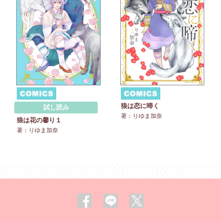
狼は恋に啼く
試し読み
著：りゆま加奈
狼は花の馨り１
著：りゆま加奈