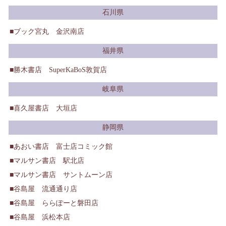
石川県
ブック宮丸 金沢南店
福井県
勝木書店 SuperKaBoS敦賀店
岐阜県
喜久屋書店 大垣店
静岡県
あおい書店 富士店コミック館
マルサン書店 駅北店
マルサン書店 サントムーン店
谷島屋 流通通り店
谷島屋 ららぽーと磐田店
谷島屋 浜松本店