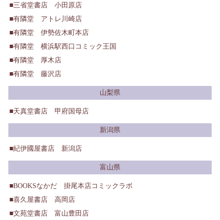
三省堂書店 小田原店
有隣堂 アトレ川崎店
有隣堂 伊勢佐木町本店
有隣堂 横浜駅西口コミック王国
有隣堂 厚木店
有隣堂 藤沢店
山梨県
天真堂書店 甲府国母店
新潟県
紀伊國屋書店 新潟店
富山県
BOOKSなかだ 掛尾本店コミックラボ
喜久屋書店 高岡店
文苑堂書店 富山豊田店