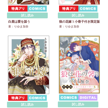
試し読み
試し読み
白鹿は愛を謳う
狼の花嫁 5 小冊子付き限定版
著：りゆま加奈
著：りゆま加奈
試し読み
試し読み