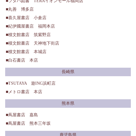
フタバ図書 TERAイオンモール福岡店
丸善 博多店
喜久屋書店 小倉店
紀伊國屋書店 福岡本店
積文館書店 筑紫野店
積文館書店 天神地下街店
積文館書店 本城店
白石書店 本店
長崎県
TSUTAYA 遊ING浜町店
メトロ書店 本店
熊本県
蔦屋書店 嘉島
蔦屋書店 熊本三年坂
鹿児島県