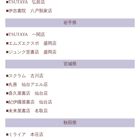
TSUTAYA 弘前店
伊吉書院 八戸類家店
岩手県
TSUTAYA 一関店
エムズエクスポ 盛岡店
ジュンク堂書店 盛岡店
宮城県
スクラム 古川店
丸善 仙台アエル店
喜久屋書店 仙台店
紀伊國屋書店 仙台店
未来屋書店 名取店
秋田県
ミライア 本荘店