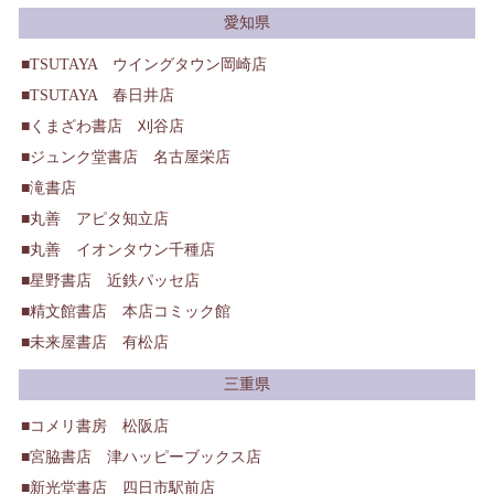
愛知県
TSUTAYA ウイングタウン岡崎店
TSUTAYA 春日井店
くまざわ書店 刈谷店
ジュンク堂書店 名古屋栄店
滝書店
丸善 アピタ知立店
丸善 イオンタウン千種店
星野書店 近鉄パッセ店
精文館書店 本店コミック館
未来屋書店 有松店
三重県
コメリ書房 松阪店
宮脇書店 津ハッピーブックス店
新光堂書店 四日市駅前店