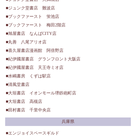
ジュンク堂書店 難波店
ブックファースト 蛍池店
ブックファースト 梅田2階店
旭屋書店 なんばCITY店
丸善 八尾アリオ店
喜久屋書店漫画館 阿倍野店
紀伊國屋書店 グランフロント大阪店
紀伊國屋書店 天王寺ミオ店
水嶋書房 くずは駅店
清風堂書店
大垣書店 イオンモール堺鉄砲町店
大垣書店 高槻店
田村書店 千里中央店
兵庫県
エンジョイスペースギルド