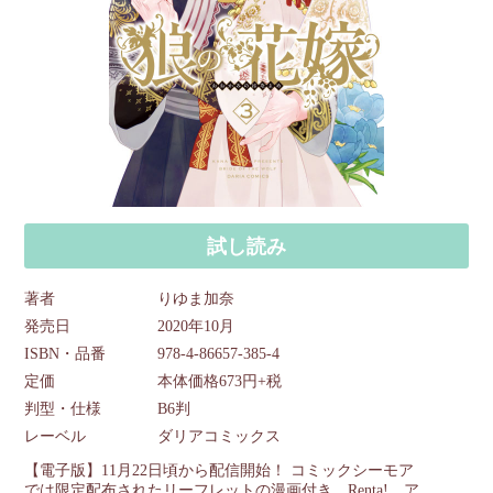
試し読み
著者
りゆま加奈
発売日
2020年10月
ISBN・品番
978-4-86657-385-4
定価
本体価格673円+税
判型・仕様
B6判
レーベル
ダリアコミックス
【電子版】11月22日頃から配信開始！ コミックシーモア
では限定配布されたリーフレットの漫画付き、Renta!、ア