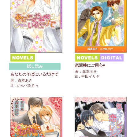
恋泥棒にご用心♥
試し読み
著：森本あき
あなたのそばにいるだけで
ill：甲田イリヤ
著：森本あき
ill：かんべあきら