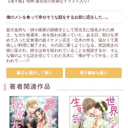
【電子版】明神 翼先生の美麗なイラスト入り♪
俺のメシを食って幸せそうな顔をするお前に恋をした…。
超大金持ち・姉小路家の跡継ぎとして現当主に指名された綺
士。なぜか毎週末、命を狙われ困っていた。ある日、助けを求
めて入った定食屋の超イケメン店主・元木の作る、温かくて美
味しい料理に魅了され、その店に通うようになる。世話焼きの
彼に促され、綺士は命を狙われていることを相談するが、そん
な嘘のような話を信じてくれた元木に「俺が守ってやる」と言
われて――!?
書店を選択して購入
電子書籍を購入
著者関連作品