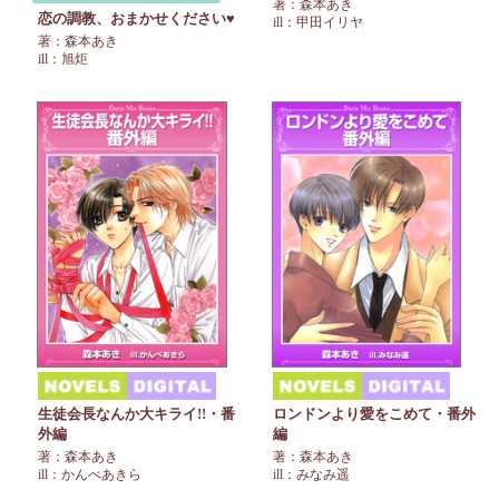
著：森本あき
恋の調教、おまかせください♥
ill：甲田イリヤ
著：森本あき
ill：旭炬
生徒会長なんか大キライ!!・番
ロンドンより愛をこめて・番外
外編
編
著：森本あき
著：森本あき
ill：かんべあきら
ill：みなみ遥