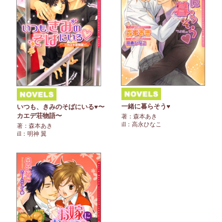
一緒に暮らそう♥
いつも、きみのそばにいる♥〜
カエデ荘物語〜
著：森本あき
ill：高永ひなこ
著：森本あき
ill：明神 翼