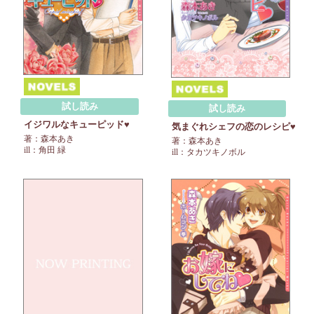
試し読み
試し読み
イジワルなキューピッド♥
気まぐれシェフの恋のレシピ♥
著：森本あき
著：森本あき
ill：角田 緑
ill：タカツキノボル