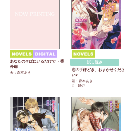
あなたのそばにいるだけで ・番
試し読み
外編
恋の手ほどき、おまかせくださ
著：森本あき
い♥
著：森本あき
ill：旭炬