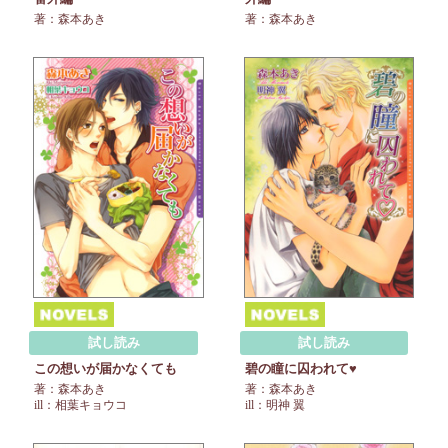
著：森本あき
著：森本あき
試し読み
試し読み
この想いが届かなくても
碧の瞳に囚われて♥
著：森本あき
著：森本あき
ill：相葉キョウコ
ill：明神 翼