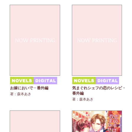
お嫁においで・番外編
気まぐれシェフの恋のレシピ・
番外編
著：森本あき
著：森本あき