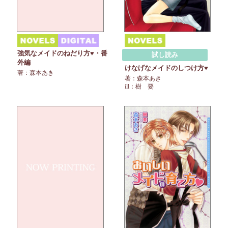
強気なメイドのねだり方♥・番
試し読み
外編
けなげなメイドのしつけ方♥
著：森本あき
著：森本あき
ill：樹 要