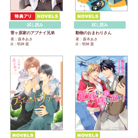
試し読み
試し読み
動物のおまわりさん
菅ヶ原家のアブナイ兄弟
著：森本あき
著：森本あき
ill：明神 翼
ill：明神 翼