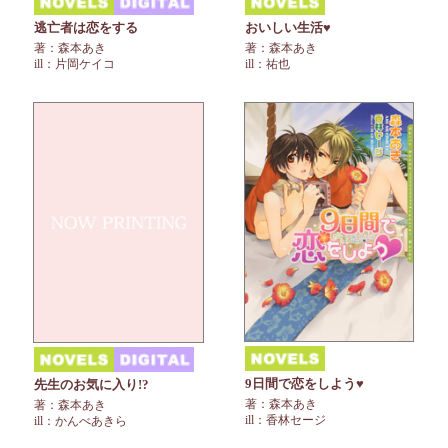
逃亡者は恋をする
おいしい生活♥
著：森本あき
著：森本あき
ill：片岡ケイコ
ill：祐也
9日間で恋をしよう♥
先生のお気に入り!?
著：森本あき
著：森本あき
ill：香林セージ
ill：かんべあきら