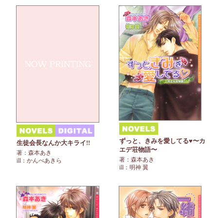
ずっと、きみを愛してる♥〜カ
生徒会長なんか大キライ!!
エデ荘物語〜
著：森本あき
著：森本あき
ill：かんべあきら
ill：明神 翼