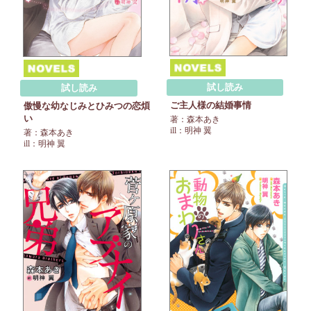
試し読み
試し読み
ご主人様の結婚事情
傲慢な幼なじみとひみつの恋煩
い
著：森本あき
ill：明神 翼
著：森本あき
ill：明神 翼