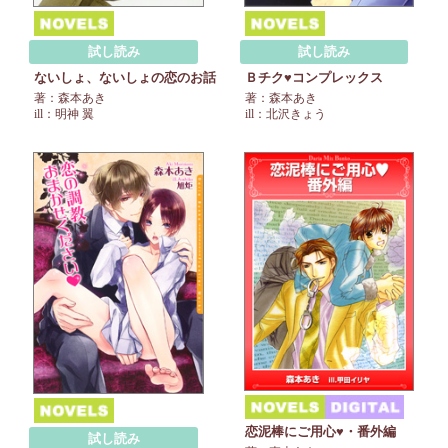
試し読み
試し読み
ないしょ、ないしょの恋のお話
Ｂチク♥コンプレックス
著：森本あき
著：森本あき
ill：明神 翼
ill：北沢きょう
恋泥棒にご用心♥・番外編
試し読み