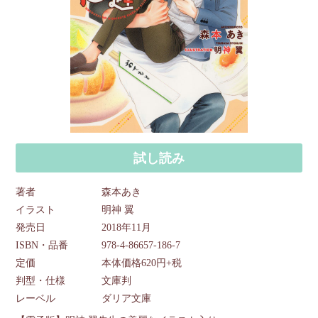
試し読み
著者
森本あき
イラスト
明神 翼
発売日
2018年11月
ISBN・品番
978-4-86657-186-7
定価
本体価格620円+税
判型・仕様
文庫判
レーベル
ダリア文庫