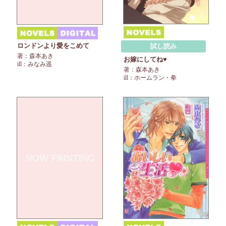
ロンドンより愛をこめて
試し読み
著：森本あき
お嫁にしてね♥
ill：みなみ遥
著：森本あき
ill：ホームラン・拳