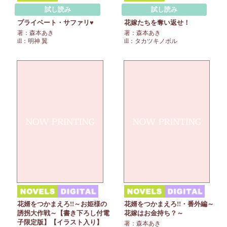
試し読み
試し読み
プライベート・サファリ♥
花嫁たちを奪い返せ！
著：森本あき
著：森本あき
ill：明神 翼
ill：タカツキノボル
花婿をつかまえろ!!～お姫様の
花婿をつかまえろ!!・番外編～
誘拐大作戦～【書き下ろし付電
花嫁はお金持ち？～
子限定版】【イラスト入り】
著：森本あき