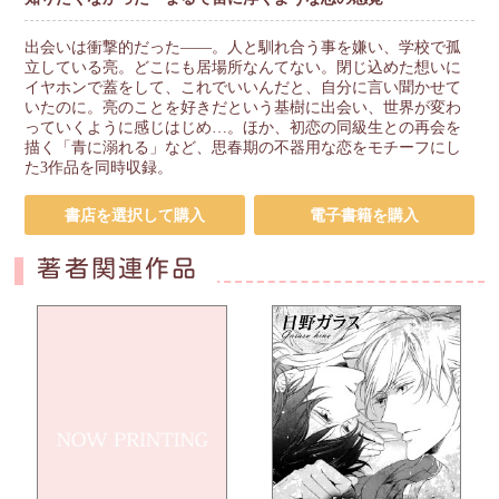
出会いは衝撃的だった——。人と馴れ合う事を嫌い、学校で孤
立している亮。どこにも居場所なんてない。閉じ込めた想いに
イヤホンで蓋をして、これでいいんだと、自分に言い聞かせて
いたのに。亮のことを好きだという基樹に出会い、世界が変わ
っていくように感じはじめ…。ほか、初恋の同級生との再会を
描く「青に溺れる」など、思春期の不器用な恋をモチーフにし
た3作品を同時収録。
書店を選択して購入
電子書籍を購入
著者関連作品