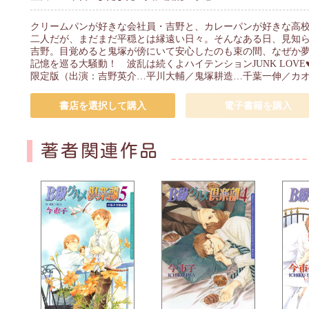
クリームパンが好きな会社員・吉野と、カレーパンが好きな高
二人だが、まだまだ平穏とは縁遠い日々。そんなある日、見知
吉野。目覚めると鬼塚が傍にいて安心したのも束の間、なぜか夢
記憶を巡る大騒動！ 波乱は続くよハイテンションJUNK LOV
限定版（出演：吉野英介…平川大輔／鬼塚耕造…千葉一伸／カ
書店を選択して購入
電子書籍を購入
著者関連作品