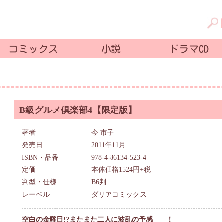
コミックス
小説
ドラマCD
B級グルメ倶楽部4【限定版】
著者
今 市子
発売日
2011年11月
ISBN・品番
978-4-86134-523-4
定価
本体価格1524円+税
判型・仕様
B6判
レーベル
ダリアコミックス
空白の金曜日!?またまた二人に波乱の予感――！