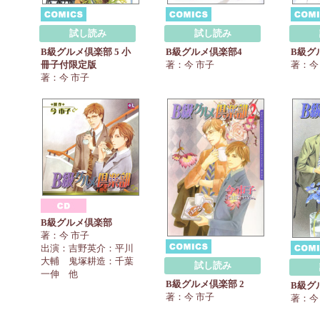
試し読み
試し読み
B級グルメ倶楽部 5 小
B級グルメ倶楽部4
B級グ
冊子付限定版
著：今 市子
著：今
著：今 市子
B級グルメ倶楽部
著：今 市子
出演：吉野英介：平川
大輔 鬼塚耕造：千葉
試し読み
一伸 他
B級グルメ倶楽部 2
B級グ
著：今 市子
著：今