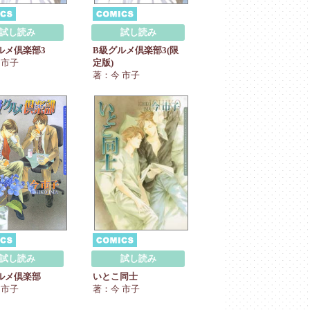
試し読み
試し読み
ルメ倶楽部3
B級グルメ倶楽部3(限
 市子
定版)
著：今 市子
試し読み
試し読み
いとこ同士
ルメ倶楽部
著：今 市子
 市子