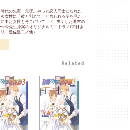
校時代の先輩・鬼塚。やっと恋人同士になれた
らぬ女性に「彼と別れて」と言われる夢を見た
に出た女性もそこにいて—!? 失くした週末の
E♥☆今先生原案のオリジナルミニドラマCD付き
オリ…遊佐浩二／他）
Related