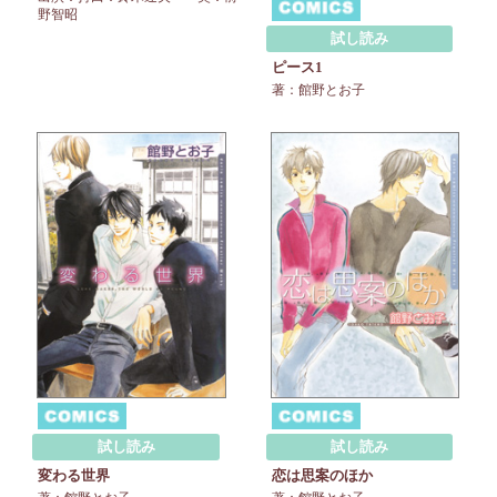
野智昭
試し読み
ピース1
著：館野とお子
試し読み
試し読み
変わる世界
恋は思案のほか