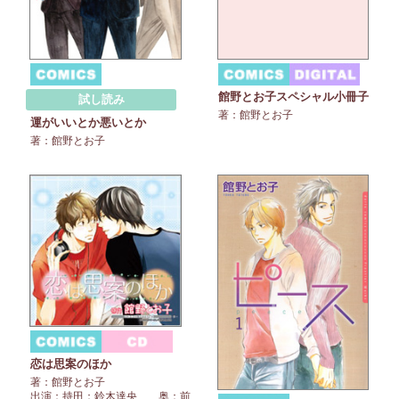
館野とお子スペシャル小冊子
試し読み
著：館野とお子
運がいいとか悪いとか
著：館野とお子
恋は思案のほか
著：館野とお子
出演：持田：鈴木達央 奥：前