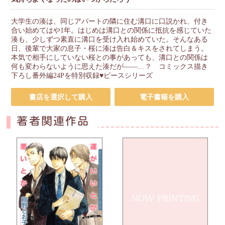
大学生の湊は、同じアパートの隣に住む溝口に口説かれ、付き
合い始めてはや1年。はじめは溝口との関係に抵抗を感じていた
湊も、少しずつ素直に溝口を受け入れ始めていた。そんなある
日、後輩で大家の息子・桜に湊は告白＆キスをされてしまう。
本気で相手にしていない桜との事があっても、溝口との関係は
何も変わらないように思えた湊だが――…？ コミックス描き
下ろし番外編24Pを特別収録♥ピースシリーズ
書店を選択して購入
電子書籍を購入
著者関連作品