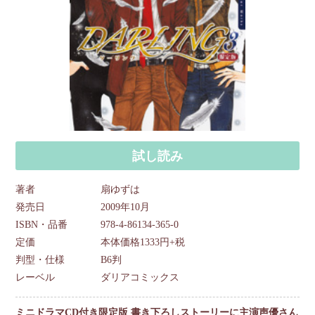
試し読み
著者
扇ゆずは
発売日
2009年10月
ISBN・品番
978-4-86134-365-0
定価
本体価格1333円+税
判型・仕様
B6判
レーベル
ダリアコミックス
ミニドラマCD付き限定版 書き下ろしストーリーに主演声優さん