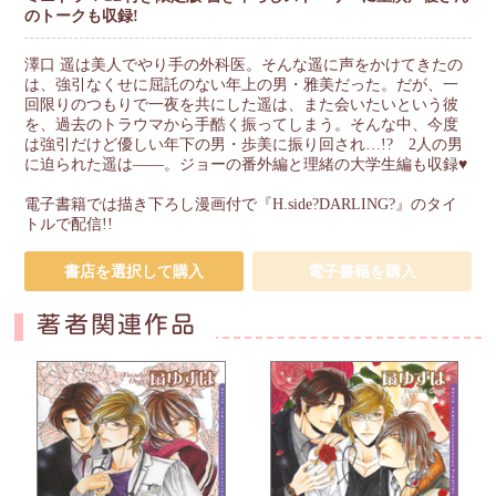
のトークも収録!
澤口 遥は美人でやり手の外科医。そんな遥に声をかけてきたの
は、強引なくせに屈託のない年上の男・雅美だった。だが、一
回限りのつもりで一夜を共にした遥は、また会いたいという彼
を、過去のトラウマから手酷く振ってしまう。そんな中、今度
は強引だけど優しい年下の男・歩美に振り回され…!? 2人の男
に迫られた遥は――。ジョーの番外編と理緒の大学生編も収録♥
電子書籍では描き下ろし漫画付で『H.side?DARLING?』のタイ
トルで配信!!
書店を選択して購入
電子書籍を購入
著者関連作品