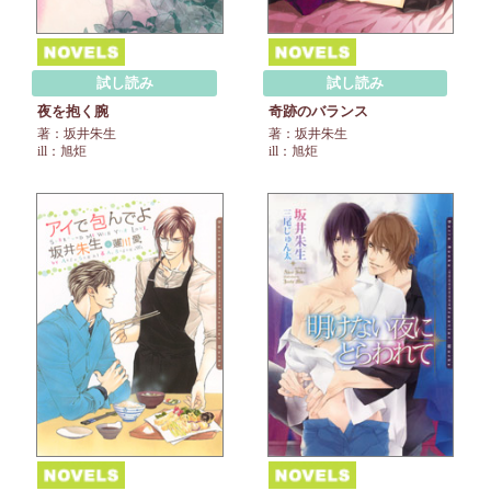
試し読み
試し読み
夜を抱く腕
奇跡のバランス
著：坂井朱生
著：坂井朱生
ill：旭炬
ill：旭炬