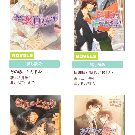
試し読み
試し読み
その恋、百万ドル
日曜日が待ちどおしい
著：坂井朱生
著：坂井朱生
ill：六芦かえで
ill：冬乃郁也