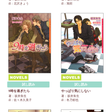
ill：北沢きょう
ill：旭炬
試し読み
試し読み
9時を過ぎたら
やっぱり気にしない
著：坂井朱生
著：坂井朱生
ill：佐々木久美子
ill：冬乃郁也