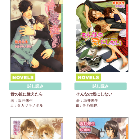
試し読み
試し読み
昔の彼に逢えたら
そんなの気にしない
著：坂井朱生
著：坂井朱生
ill：タカツキノボル
ill：冬乃郁也