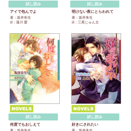
試し読み
試し読み
アイで包んでよ
明けない夜にとらわれて
著：坂井朱生
著：坂井朱生
ill：蓮川 愛
ill：三尾じゅん太
試し読み
試し読み
何度でもおしえて
好きにされたい
著：坂井朱生
著：坂井朱生