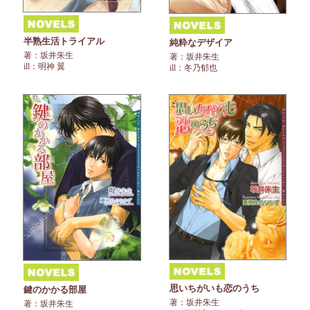
半熟生活トライアル
純粋なデザイア
著：坂井朱生
著：坂井朱生
ill：明神 翼
ill：冬乃郁也
思いちがいも恋のうち
鍵のかかる部屋
著：坂井朱生
著：坂井朱生