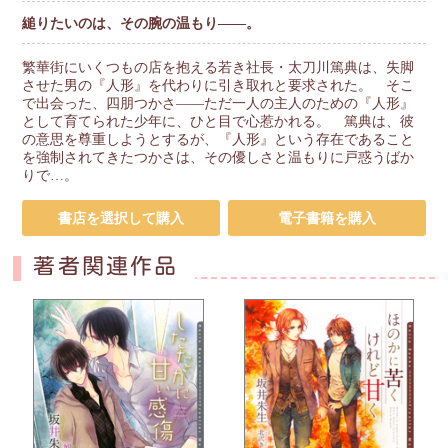
縋りたいのは、その腕の温もり――。
繁華街にいくつもの店を抱える若き社長・太刀川篤典は、失脚
させた男の『人形』を代わりに引き取れと要求された。 そこ
で出会った、四朋つかさ――ただ一人の主人のための『人形』
として育てられた少年に、ひと目で心惹かれる。 篤典は、彼
の意思を尊重しようとするが、『人形』という存在であること
を強制されてきたつかさは、その優しさと温もりに戸惑うばか
りで…。
書店を選択して購入
電子書籍を購入
著者関連作品