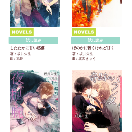
試し読み
試し読み
したたかに甘い感傷
ほのかに苦くけれど甘く
著：坂井朱生
著：坂井朱生
ill：旭炬
ill：北沢きょう