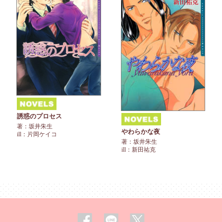
誘惑のプロセス
著：坂井朱生
やわらかな夜
ill：片岡ケイコ
著：坂井朱生
ill：新田祐克