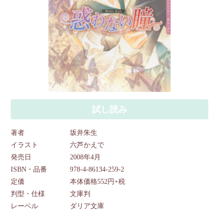
試し読み
著者
坂井朱生
イラスト
六芦かえで
発売日
2008年4月
ISBN・品番
978-4-86134-259-2
定価
本体価格552円+税
判型・仕様
文庫判
レーベル
ダリア文庫