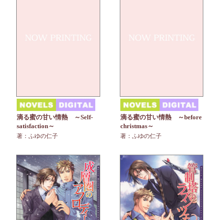
滴る蜜の甘い情熱 ～Self-
滴る蜜の甘い情熱 ～before
satisfaction～
christmas～
著：ふゆの仁子
著：ふゆの仁子