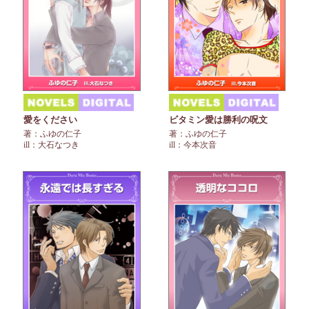
愛をください
ビタミン愛は勝利の呪文
著：ふゆの仁子
著：ふゆの仁子
ill：大石なつき
ill：今本次音