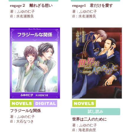
engage２ 離れざる想い
engage1 君だけを愛す
著：ふゆの仁子
著：ふゆの仁子
ill：水名瀬雅良
ill：水名瀬雅良
フラジールな関係
試し読み
著：ふゆの仁子
世界は二人のために
ill：大石なつき
著：ふゆの仁子
ill：海老原由里