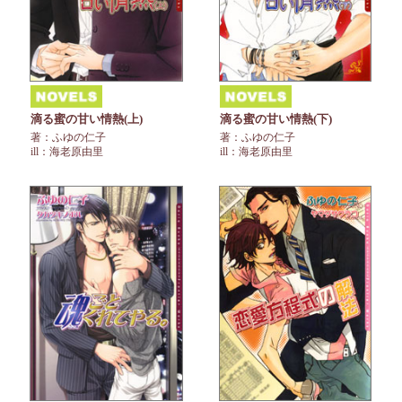
滴る蜜の甘い情熱(上)
滴る蜜の甘い情熱(下)
著：ふゆの仁子
著：ふゆの仁子
ill：海老原由里
ill：海老原由里