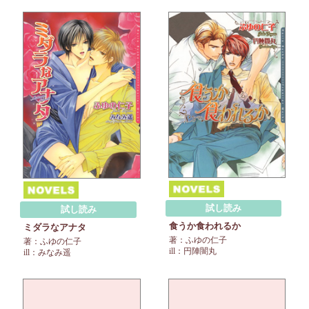
試し読み
試し読み
食うか食われるか
ミダラなアナタ
著：ふゆの仁子
著：ふゆの仁子
ill：円陣闇丸
ill：みなみ遥