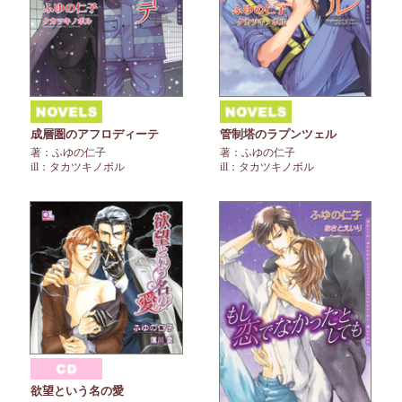
成層圏のアフロディーテ
管制塔のラプンツェル
著：ふゆの仁子
著：ふゆの仁子
ill：タカツキノボル
ill：タカツキノボル
欲望という名の愛