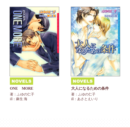
ONE MORE
大人になるための条件
著：ふゆの仁子
著：ふゆの仁子
ill：麻生 海
ill：あさとえいり