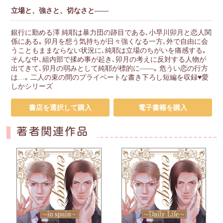
立場と、強さと、切なさと――
銀行に勤める澤 純耶は暴力団の跡目である､小早川卯月と恋人関
係にある｡ 卯月を想う気持ちが日々強くなる一方､外で自由に会
うこともままならない状況に､純耶は立場のちがいを痛感する｡
そんな中､組内部で揉め事が起き､卯月の考えに反対する人物が
出てきて､卯月の弱みとして純耶が標的に――｡ 危うい恋の行方
は…｡ 二人の束の間のプライベートな書き下ろし短編を収録♥愛
しかシリーズ
書店を選択して購入
電子書籍を購入
著者関連作品