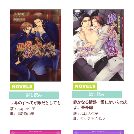
試し読み
試し読み
静かなる情熱 愛しかいらねえ
世界のすべてが敵だとしても
よ。番外編
著：ふゆの仁子
ill：海老原由里
著：ふゆの仁子
ill：タカツキノボル