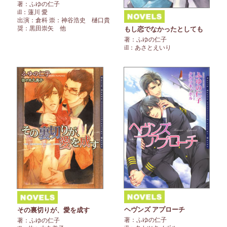
著：ふゆの仁子
ill：蓮川 愛
出演：倉科 崇：神谷浩史 樋口貴
奨：黒田崇矢 他
もし恋でなかったとしても
著：ふゆの仁子
ill：あさとえいり
ヘヴンズ アプローチ
その裏切りが、愛を成す
著：ふゆの仁子
著：ふゆの仁子