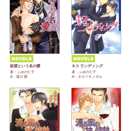
欲望という名の愛
キス ランディング
著：ふゆの仁子
著：ふゆの仁子
ill：蓮川 愛
ill：タカツキノボル