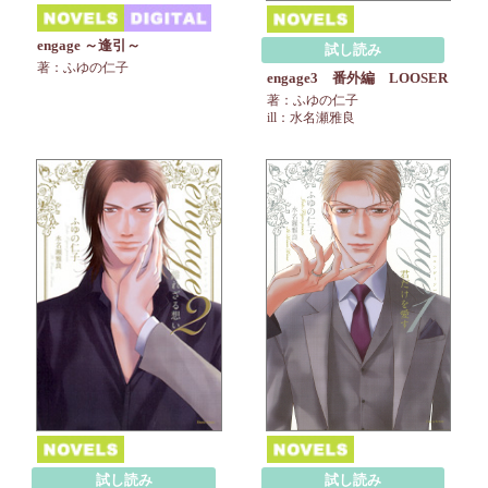
engage ～逢引～
試し読み
著：ふゆの仁子
engage3 番外編 LOOSER
著：ふゆの仁子
ill：水名瀬雅良
試し読み
試し読み