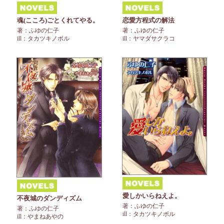
魂(こころ)ごとくれてやる。
恋愛方程式の解法
著：ふゆの仁子
著：ふゆの仁子
ill：タカツキノボル
ill：ヤマダサクラコ
愛しかいらねえよ。
不夜城のダンディズム
著：ふゆの仁子
著：ふゆの仁子
ill：タカツキノボル
ill：やまねあやの