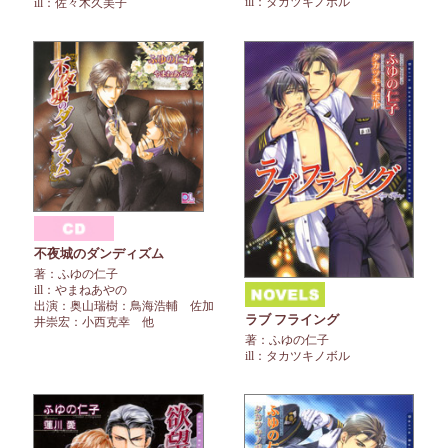
ill：タカツキノボル
ill：佐々木久美子
不夜城のダンディズム
著：ふゆの仁子
ill：やまねあやの
出演：奥山瑞樹：鳥海浩輔 佐加
ラブ フライング
井崇宏：小西克幸 他
著：ふゆの仁子
ill：タカツキノボル