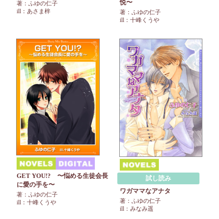
悦〜
著：ふゆの仁子
ill：あさま梓
著：ふゆの仁子
ill：十峰くうや
GET YOU!? 〜悩める生徒会長
試し読み
に愛の手を〜
ワガママなアナタ
著：ふゆの仁子
著：ふゆの仁子
ill：十峰くうや
ill：みなみ遥