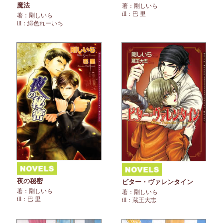
魔法
著：剛しいら
ill：巴 里
著：剛しいら
ill：緋色れーいち
夜の秘密
ビター・ヴァレンタイン
著：剛しいら
著：剛しいら
ill：巴 里
ill：蔵王大志