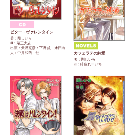
ビター・ヴァレンタイン
著：剛しいら
ill：蔵王大志
出演：天野克彦：下野 紘 永田冷
人：中井和哉 他
カフェラテの純愛
著：剛しいら
ill：緋色れーいち