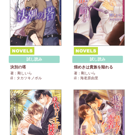
試し読み
試し読み
決別の塔
煌めきは貴族を陥れる
著：剛しいら
著：剛しいら
ill：タカツキノボル
ill：海老原由里