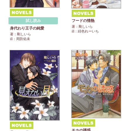
フードの情熱
試し読み
著：剛しいら
身代わり王子の純愛
ill：緋色れーいち
著：剛しいら
ill：周防佑未
モカの誘惑