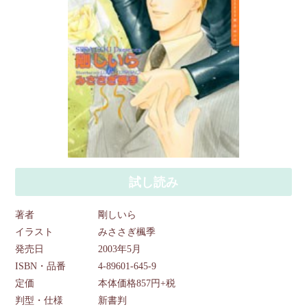
試し読み
著者
剛しいら
イラスト
みささぎ楓季
発売日
2003年5月
ISBN・品番
4-89601-645-9
定価
本体価格857円+税
判型・仕様
新書判