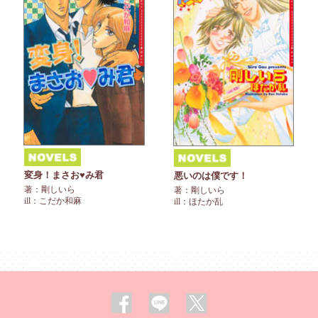
変身！まさお♥み君
悪いのは僕です！
著：剛しいら
著：剛しいら
ill：こだか和麻
ill：ほたか乱