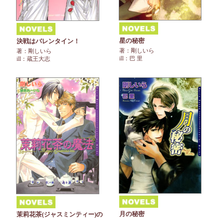
星の秘密
決戦はバレンタイン！
著：剛しいら
著：剛しいら
ill：巴 里
ill：蔵王大志
月の秘密
茉莉花茶(ジャスミンティー)の