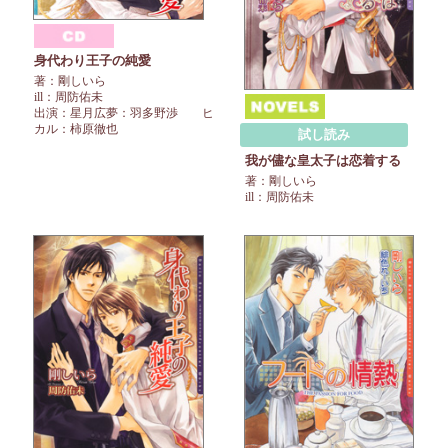
身代わり王子の純愛
著：剛しいら
ill：周防佑未
出演：星月広夢：羽多野渉 ヒ
カル：柿原徹也
試し読み
我が儘な皇太子は恋着する
著：剛しいら
ill：周防佑未