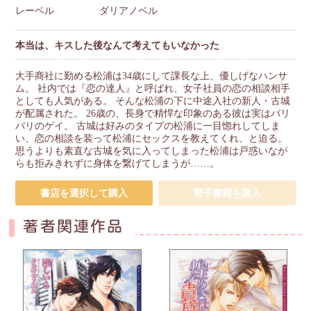
レーベル
ダリアノベル
本当は、キスした後なんて考えてもいなかった
大手商社に勤める松浦は34歳にして課長な上、優しげなハンサ
ム。 社内では『恋の達人』と呼ばれ、女子社員の恋の相談相手
としても人気がある。 そんな松浦の下に中途入社の新人・古城
が配属された。 26歳の、長身で精悍な印象のある彼は実はバリ
バリのゲイ。 古城は好みのタイプの松浦に一目惚れしてしま
い、恋の相談を装って松浦にセックスを教えてくれ、と迫る。
思うよりも素直な古城を気に入ってしまった松浦は戸惑いなが
らも拒みきれずに身体を繋げてしまうが……。
書店を選択して購入
電子書籍を購入
著者関連作品