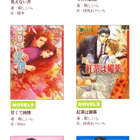
見えない月
著：剛しいら
著：剛しいら
ill：緋色れーいち
ill：榎本
紅茶は媚薬
甘くて純情
著：剛しいら
著：剛しいら
ill：緋色れーいち
ill：Mera