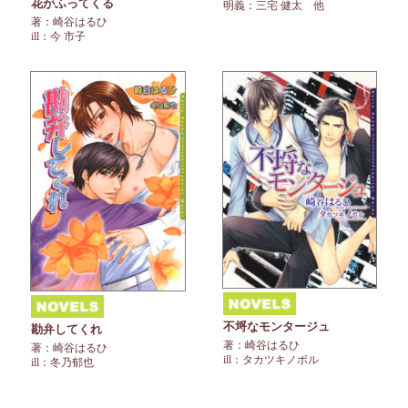
花がふってくる
明義：三宅 健太 他
著：崎谷はるひ
ill：今 市子
不埒なモンタージュ
勘弁してくれ
著：崎谷はるひ
著：崎谷はるひ
ill：タカツキノボル
ill：冬乃郁也