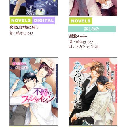
恋歌は灼熱に惑う
試し読み
著：崎谷はるひ
戀愛-koiai-
著：崎谷はるひ
ill：タカツキノボル