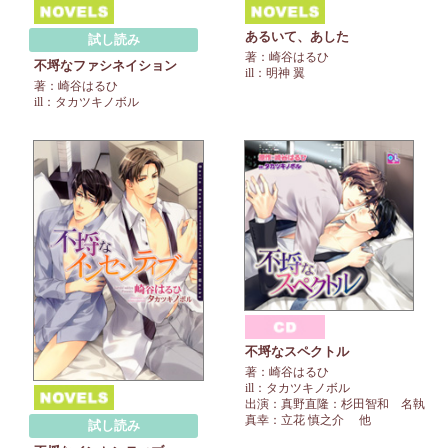
あるいて、あした
試し読み
著：崎谷はるひ
不埒なファシネイション
ill：明神 翼
著：崎谷はるひ
ill：タカツキノボル
不埒なスペクトル
著：崎谷はるひ
ill：タカツキノボル
出演：真野直隆：杉田智和 名執
真幸：立花 慎之介 他
試し読み