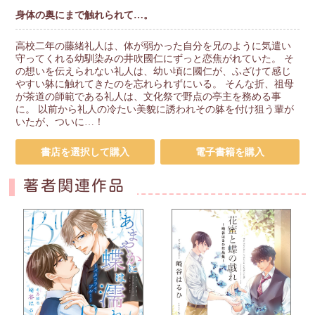
身体の奥にまで触れられて…。
高校二年の藤緒礼人は、体が弱かった自分を兄のように気遣い
守ってくれる幼馴染みの井吹國仁にずっと恋焦がれていた。 そ
の想いを伝えられない礼人は、幼い頃に國仁が、ふざけて感じ
やすい躰に触れてきたのを忘れられずにいる。 そんな折、祖母
が茶道の師範である礼人は、文化祭で野点の亭主を務める事
に。 以前から礼人の冷たい美貌に誘われその躰を付け狙う輩が
いたが、ついに…！
書店を選択して購入
電子書籍を購入
著者関連作品