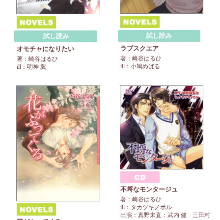
試し読み
試し読み
ラブスクエア
オモチャになりたい
著：崎谷はるひ
著：崎谷はるひ
ill：小鳩めばる
ill：明神 翼
不埒なモンタージュ
著：崎谷はるひ
ill：タカツキノボル
出演：真野未直：武内 健 三田村