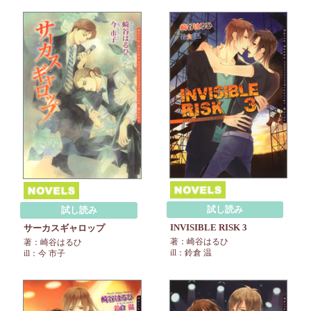
試し読み
試し読み
INVISIBLE RISK 3
サーカスギャロップ
著：崎谷はるひ
著：崎谷はるひ
ill：鈴倉 温
ill：今 市子