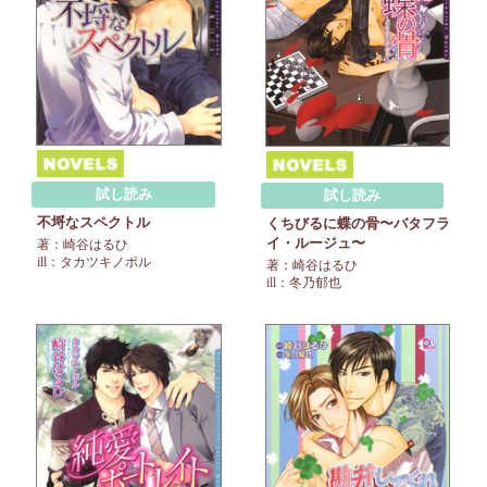
試し読み
試し読み
不埒なスペクトル
くちびるに蝶の骨〜バタフラ
イ・ルージュ〜
著：崎谷はるひ
ill：タカツキノボル
著：崎谷はるひ
ill：冬乃郁也