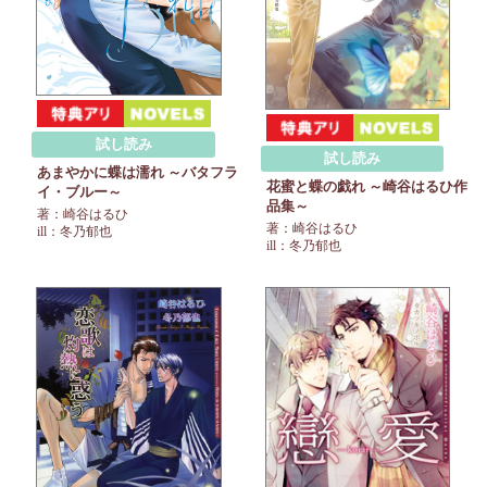
試し読み
試し読み
あまやかに蝶は濡れ ～バタフラ
花蜜と蝶の戯れ ～崎谷はるひ作
イ・ブルー～
品集～
著：崎谷はるひ
著：崎谷はるひ
ill：冬乃郁也
ill：冬乃郁也