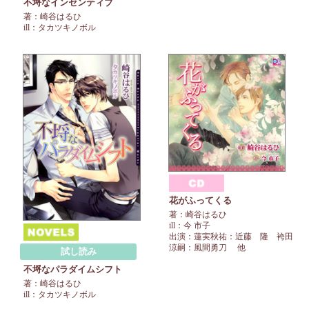
不埒なインセンティブ
著：崎谷はるひ
ill：タカツキノボル
花がふってくる
著：崎谷はるひ
ill：今 市子
出演：蓮実秋祐：近藤 隆 袴田
涼嗣：風間勇刀 他
試し読み
不埒なパラダイムシフト
著：崎谷はるひ
ill：タカツキノボル