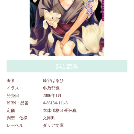
試し読み
著者
崎谷はるひ
イラスト
冬乃郁也
発売日
2006年1月
ISBN・品番
4-86134-111-6
定価
本体価格619円+税
判型・仕様
文庫判
レーベル
ダリア文庫