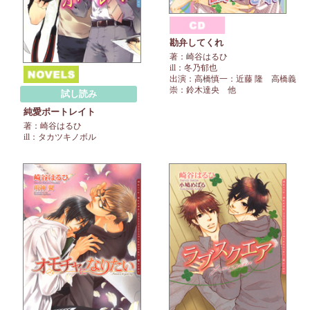
勘弁してくれ
著：崎谷はるひ
ill：冬乃郁也
出演：高橋慎一：近藤 隆 高橋義
崇：鈴木達央 他
試し読み
純愛ポートレイト
著：崎谷はるひ
ill：タカツキノボル