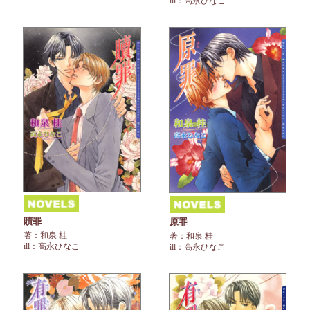
ill：高永ひなこ
贖罪
原罪
著：和泉 桂
著：和泉 桂
ill：高永ひなこ
ill：高永ひなこ