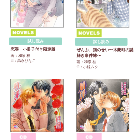
試し読み
試し読み
恋罪 小冊子付き限定版
ぜんぶ、猫のせい〜木蘭町の謎
解き事件簿〜
著：和泉 桂
ill：高永ひなこ
著：和泉 桂
ill：小椋ムク