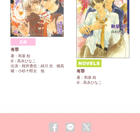
有罪
著：和泉 桂
ill：高永ひなこ
出演：桜井透也：緑川 光 穂高
有罪
櫂：小杉十郎太 他
著：和泉 桂
ill：高永ひなこ