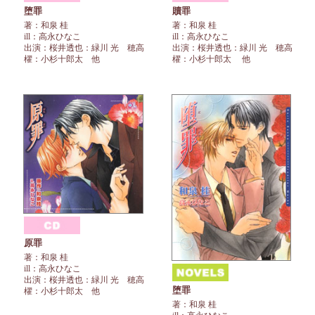
堕罪
贖罪
著：和泉 桂
著：和泉 桂
ill：高永ひなこ
ill：高永ひなこ
出演：桜井透也：緑川 光 穂高
出演：桜井透也：緑川 光 穂高
櫂：小杉十郎太 他
櫂：小杉十郎太 他
原罪
著：和泉 桂
ill：高永ひなこ
出演：桜井透也：緑川 光 穂高
堕罪
櫂：小杉十郎太 他
著：和泉 桂