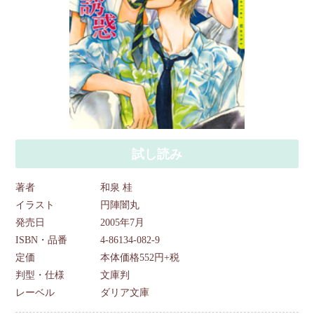
試し読み
著者
和泉 桂
イラスト
円陣闇丸
発売日
2005年7月
ISBN・品番
4-86134-082-9
定価
本体価格552円+税
判型・仕様
文庫判
レーベル
ダリア文庫