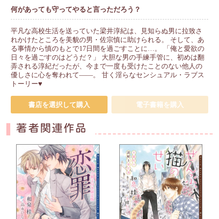
何があっても守ってやると言っただろう？
平凡な高校生活を送っていた梁井淳紀は、見知らぬ男に拉致さ
れかけたところを美貌の男・佐宗慎に助けられる。 そして、あ
る事情から慎のもとで17日間を過ごすことに…。 「俺と愛欲の
日々を過ごすのはどうだ？」 大胆な男の手練手管に、初めは翻
弄される淳紀だったが、今まで一度も受けたことのない他人の
優しさに心を奪われて――。 甘く淫らなセンシュアル・ラブス
トーリー♥
書店を選択して購入
電子書籍を購入
著者関連作品