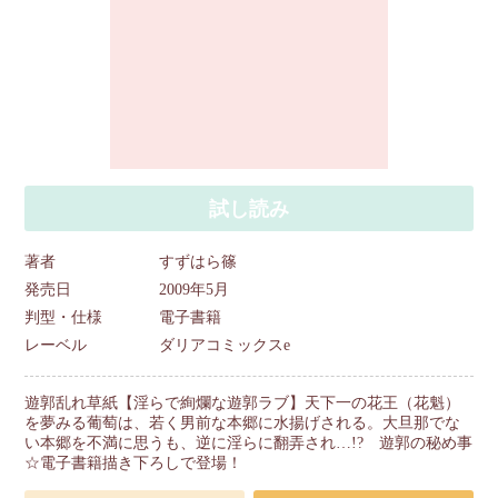
試し読み
著者
すずはら篠
発売日
2009年5月
判型・仕様
電子書籍
レーベル
ダリアコミックスe
遊郭乱れ草紙【淫らで絢爛な遊郭ラブ】天下一の花王（花魁）
を夢みる葡萄は、若く男前な本郷に水揚げされる。大旦那でな
い本郷を不満に思うも、逆に淫らに翻弄され…!? 遊郭の秘め事
☆電子書籍描き下ろしで登場！